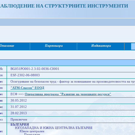
НАБЛЮДЕНИЕ НА СТРУКТУРНИТЕ ИНСТРУМЕНТИ
Описание
Партньори
Индикатори
Н:
BG051PO001-2.3.02-0036-C0001
т:
ESF-2302-06-08003
е:
Осигуряване на безопасен труд - фактор за повишаване на производителността на 
т:
"АТМ-Спасов" ЕООД
е:
ЕСФ ==>
Оперативна програма "Развитие на човешките ресурси"
н:
30.05.2012
а:
31.07.2012
е:
28.02.2013
с:
Приключен
БЪЛГАРИЯ
ЮГОЗАПАДНА И ЮЖНА ЦЕНТРАЛНА БЪЛГАРИЯ
е:
Южен централен
Пазарджик