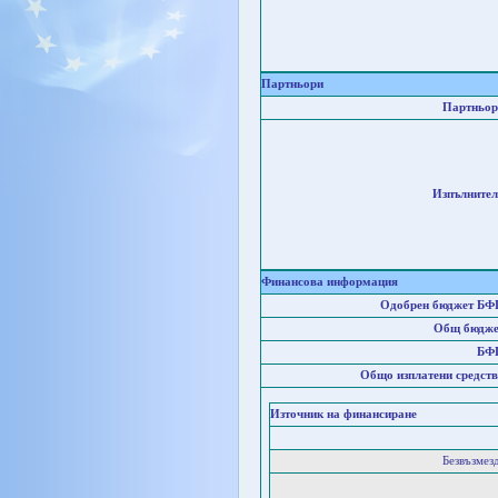
Партньори
Партньор
Изпълнител
Финансова информация
Одобрен бюджет БФ
Общ бюдже
БФ
Общо изплатени средств
Източник на финансиране
Безвъзмез