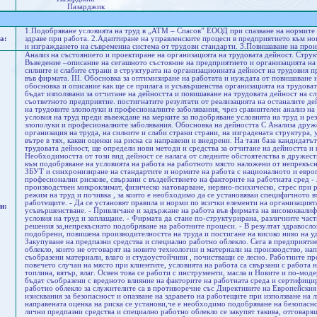
Пазарджик
1.Подобряване условията на труд в „АТМ – Спасов” ЕООД при спазване на нормите и
а:
здраве при работа. 2.Адаптиране на управленските процеси в предприятието към н
и изграждането на съвременна система от трудови стандарти. 3.Повишаване на прои
Анализ на състоянието и проектиране на организацията на трудовата дейност. Структ
Въведение –описание на сегашното състояние на предприятието и организацията на 
силните и слабите страни в структурата на организационната дейност на трудовия п
във фирмата. III. Обосновка за оптимизиране на работата и нуждата от повишаване 
обосновка и описание как ще се прилага и усъвършенства организацията на трудоват
бъдат използвани за отчитане на дейността и повишаване на трудовата дейност на с
съответното предприятие. постигнатите резултати от реализацията на останалите дей
на трудовите злополуки и професионалните заболявания, чрез сравнителен анализ на
условия на труд преди въвеждане на мерките за подобряване условията на труд и рез
злополуки и професионалните заболявания. Обосновка на дейността С Анализа друж
организация на труда, на силните и слаби страни страни, на изградената структура,
вътре в тях, какви оценки на риска са направени и внедрени. На тази база кандидат
трудовата дейност, ще определи нови методи и средства за отчитане на дейността и
Необходимостта от този вид дейност се налага от следните обстоятелства в друже
към подобряване на условията на работа на работното място наложени от непрекъсн
ЗБУТ и синхронизиране на стандартите и нормите на работа с националното и европ
професионални рискове, свързани с въздействието на факторите на работната сред -
производствен микроклимат, физическо натоварване, нервно-психическо, стрес при р
режим на труд и почивка , за които е необходимо да се установяваи специфичното 
работещите. - Да се установят правила и норми по всички елементи на организацият
и:
усъвършенстване. - Привличане и задържане на работа във фирмата на висококвалиф
условия на труд и заплащане. - Фирмата да стане по-структурирана, различните част
решения за,непрекъснато подобряване на работните процеси. - В резултат здравосло
подобрени, повишена производителността на труда и постигане на високо ниво на у
Закупуване на предпазни средства и специално работно облекло. Сега в предприятие
облекло, които не отговарят на новите технологии и материали на производство, н
съобразени материали, влаго и студоустойчиви , почистващи се лесно. Работните п
повечето случаи на място при клиентите, условията на работа са свързани с работа 
топлина, вятър, влаг. Освен това се работи с инструменти, масла и Новите и по-мо
бъдат съобразени с вредното влияние на факторите на работната среда и сертифици
работно облекло за служителите са в противоречие със Директивите на Европейския
изисквания за безопасност и опазване на здравето на работещите при използване на
направената оценка на риска се установи,че е необходимо подобряване на безопасно
лични предпазни средства и специално работно облекло се закупят такива, отговаря