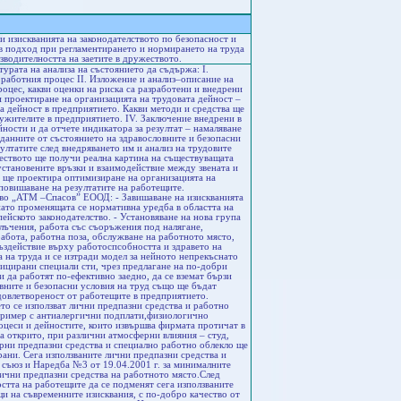
 изискванията на законодателството по безопасност и
ов подход при регламентирането и нормирането на труда
зводителността на заетите в дружеството.
урата на анализа на състоянието да съдържа: I.
работния процес II. Изложение и анализ–описание на
роцес, какви оценки на риска са разработени и внедрени
и проектиране на организацията на трудовата дейност –
а дейност в предприятието. Какви методи и средства ще
лужителите в предприятието. IV. Заключение внедрени в
ности и да отчете индикатора за резултат – намаляване
 данните от състоянието на здравословните и безопасни
ултатите след внедряването им и анализ на трудовите
еството ще получи реална картина на съществуващата
 установените връзки и взаимодействие между звената и
ът ще проектира оптимизиране на организацията на
 повишаване на резултатите на работещите.
ство „АТМ –Спасов” ЕООД: - Завишаване на изискванията
ато променящата се нормативна уредба в областта на
ейското законодателство. - Установяване на нова група
 лъчения, работа със съоръжения под налягане,
абота, работна поза, обслужване на работното място,
въздействие върху работоспсобността и здравето на
а на труда и се изтради модел за нейното непрекъснато
ицирани специали сти, чрез предлагане на по-добри
и да работят по-ефективно заедно, да се вземат бързи
вните и безопасни условия на труд също ще бъдат
довлетвореност от работещите в предприятието.
то се използват лични предпазни средства и работно
апример с антиалергични подплати,физиологично
роцеси и дейностите, които извършва фирмата протичат в
на открито, при различни атмосферни влияния – студ,
дерни предпазни средства и специално работно облекло ще
рани. Сега използваните лични предпазни средства и
 съюз и Наредба №3 от 19.04.2001 г. за минималните
 лични предпазни средства на работното място.След
стта на работещите да се подменят сега използваните
щи на съвременните изисквания, с по-добро качество от