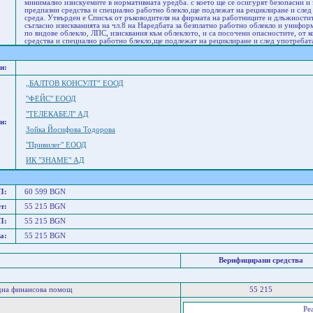
минимално изискуемите в нормативната уредба. с което ще се осигурят безопасни и 
предпазни средства и специално работно блекло,ще подлежат на рециклиране и след 
среда. Утвърден е Списък от ръководителя на фирмата на работниците и длъжностит
съгласно изискванията на чл.8 на Наредбата за безплатно работно облекло и унифо
по видове облекло, ЛПС, изисквания към облеклото, и са посочени опасностите, от 
средства и специално работно блекло,ще подлежат на рециклиране и след употребата
и:
„БАЛТОВ КОНСУЛТ” ЕООД
"ФЕЙС" ЕООД
"ТЕЛЕКАБЕЛ" АД
и:
Зойка Йосифова Тодорова
"Привилег" ЕООД
ИК "ЗНАМЕ" АД
П:
60 599 BGN
т:
55 215 BGN
П:
55 215 BGN
а:
55 215 BGN
Верифицирани средства
дна финансова помощ
55 215
Ре