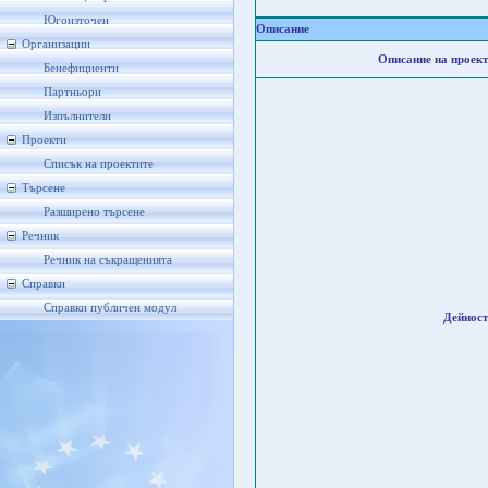
Югоизточен
Описание
Организации
Описание на проект
Бенефициенти
Партньори
Изпълнители
Проекти
Списък на проектите
Търсене
Разширено търсене
Речник
Речник на съкращенията
Справки
Справки публичен модул
Дейност