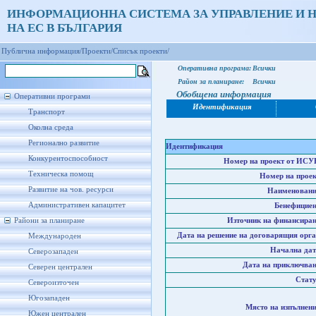
ИНФОРМАЦИОННА СИСТЕМА ЗА УПРАВЛЕНИЕ И 
НА ЕС В БЪЛГАРИЯ
Публична информация/
Проекти/
Списък проекти/
Оперативна програма:
Всички
Район за планиране:
Всички
Обобщена информация
Оперативни програми
Идентификация
Транспорт
Околна среда
Регионално развитие
Идентификация
Конкурентоспособност
Номер на проект от ИСУ
Техническа помощ
Номер на проек
Развитие на чов. ресурси
Наименовани
Административен капацитет
Бенефициен
Райони за планиране
Източник на финансиран
Дата на решение на договарящия орга
Международен
Начална дат
Северозападен
Дата на приключван
Северен централен
Стату
Североизточен
Югозападен
Място на изпълнени
Южен централен