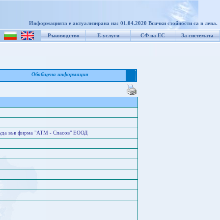
Информацията е актуализирана на: 01.04.2020 Всички стойности са в лева.
Ръководство
Е-услуги
СФ на ЕС
За системата
Обобщена информация
труда във фирма "АТМ - Спасов" ЕООД