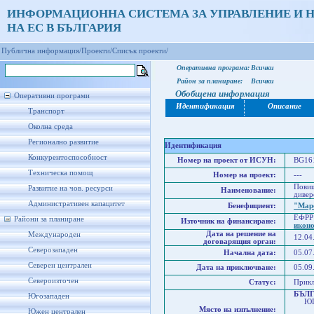
ИНФОРМАЦИОННА СИСТЕМА ЗА УПРАВЛЕНИЕ И 
НА ЕС В БЪЛГАРИЯ
Публична информация/
Проекти/
Списък проекти/
Оперативна програма:
Всички
Район за планиране:
Всички
Обобщена информация
Оперативни програми
Идентификация
Описание
Транспорт
Околна среда
Регионално развитие
Идентификация
Конкурентоспособност
Номер на проект от ИСУН:
BG161
Техническа помощ
Номер на проект:
---
Повиш
Развитие на чов. ресурси
Наименование:
дивер
Административен капацитет
Бенефициент:
"Мар
ЕФРР
Райони за планиране
Източник на финансиране:
икон
Дата на решение на
Международен
12.04
договарящия орган:
Северозападен
Начална дата:
05.07
Северен централен
Дата на приключване:
05.09
Североизточен
Статус:
Прик
БЪЛ
Югозападен
ЮГО
Място на изпълнение:
Юго
Южен централен