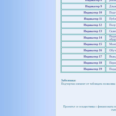
Индикатор 8
реал
Индикатор 9
Длъжн
Индикатор 10
Подг
Индикатор 11
Публи
Индикатор 12
Полу
Индикатор 13
Склю
Подп
Индикатор 14
обур
Индикатор 15
Монт
Индикатор 16
Обуч
Индикатор 17
Въве
Индикатор 18
Пери
Индикатор 19
Пода
Забележка:
Подчертан елемент от таблицата позволява 
Проектът се осъществява с финансовата 
съю