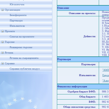
Со
Ст
Югоизточен
Описание
Организации
Повиш
Описание на проекта:
дивер
Бенефициенти
Предв
осъще
Партньори
II.Tр
1.Под
Изпълнители
2. Об
3. Из
Проекти
3.1. 
Дейности:
3.2.и
Списък на проектите
3.3. 
III.Д
Търсене
IV. М
V. Об
Разширено търсене
VI. В
VII. 
Речник
VIII.
Речник на съкращенията
Партньори
Справки
Партньори:
Справки публичен модул
"АМЗ
Изпълнители:
Евро
"Але
Финансова информация
Одобрен бюджет БФП:
986 
Общ бюджет:
1 403
БФП:
982 
Общо изплатени средства:
982 