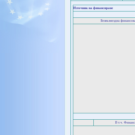
Източник на финансиране
Безвъзмездна финансо
В т.ч. Финан