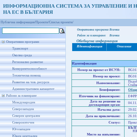
ИНФОРМАЦИОННА СИСТЕМА ЗА УПРАВЛЕНИЕ И 
НА ЕС В БЪЛГАРИЯ
Публична информация/
Проекти/
Списък проекти/
Оперативна програма:
Всички
Район за планиране:
Всички
Обобщена информация
Оперативни програми
Идентификация
Описание
Транспорт
Околна среда
Регионално развитие
Идентификация
Конкурентоспособност
Номер на проект от ИСУН:
BG161
Техническа помощ
Номер на проект:
ВG161
Подоб
Развитие на чов. ресурси
Наименование:
Стайк
Административен капацитет
Бенефициент:
Общи
Райони за планиране
Източник на финансиране:
ЕФРР
Дата на решение на
Международен
04.11
договарящия орган:
Северозападен
Начална дата:
29.02
Северен централен
Дата на приключване:
26.10
Североизточен
Статус:
Прик
БЪЛ
Югозападен
ЮГО
Място на изпълнение:
Юже
Южен централен