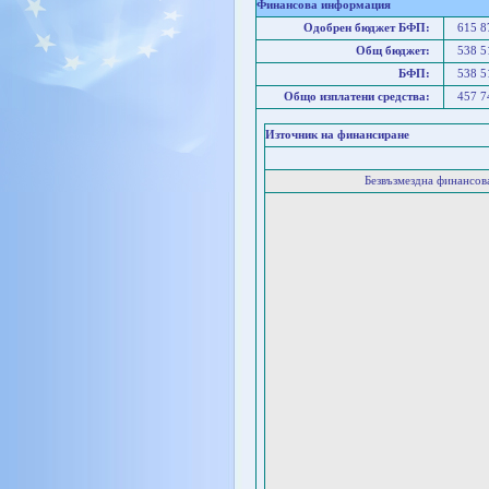
Финансова информация
Одобрен бюджет БФП:
615 
Общ бюджет:
538 
БФП:
538 
Общо изплатени средства:
457 
Източник на финансиране
Безвъзмездна финансо