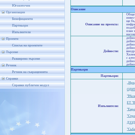
Па
Ст
Югоизточен
Описание
Организации
Общат
инвес
Бенефициенти
ще бъ
Описание на проекта:
инфра
Партньори
подоб
план 
Изпълнители
насок
дейно
Проекти
дейно
дейно
Списък на проектите
дейно
Дейности:
внедр
Търсене
Хилен
с алт
Разширено търсене
дейно
дейно
Речник
Партньори
Речник на съкращенията
Партньори:
Справки
„Ири
Справки публичен модул
ОДИ
"РАс
ЕТ "В
Изпълнители:
"Евр
"Стр
ДЗЗ
"Съб