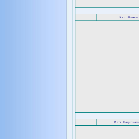
В т.ч. Финан
В т.ч. Национал