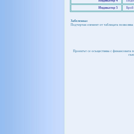
Индикатор 4
Подо
Индикатор 5
Брой
Забележка:
Подчертан елемент от таблицата позволява 
Проектът се осъществява с финансовата 
съю