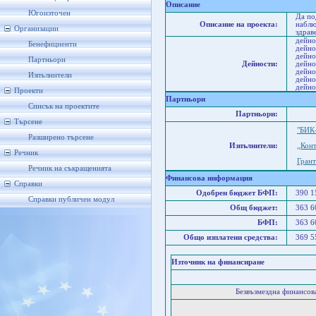
Описание
Югоизточен
Да по
Описание на проекта:
наблю
Организации
здрав
дейно
Бенефициенти
дейно
дейно
Партньори
Дейности:
дейно
дейно
Изпълнители
дейно
дейно
Проекти
Партньори
Списък на проектите
Партньори:
Търсене
"БИК
Разширено търсене
Изпълнители:
„Кон
Речник
Гран
Речник на съкращенията
Финансова информация
Справки
Одобрен бюджет БФП:
390 
Справки публичен модул
Общ бюджет:
363 
БФП:
363 
Общо изплатени средства:
369 
Източник на финансиране
Безвъзмездна финансо