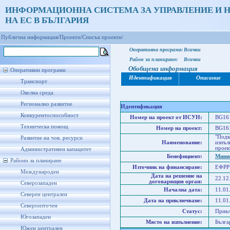
ИНФОРМАЦИОННА СИСТЕМА ЗА УПРАВЛЕНИЕ И 
НА ЕС В БЪЛГАРИЯ
Публична информация/
Проекти/
Списък проекти/
Оперативна програма:
Всички
Район за планиране:
Всички
Обобщена информация
Оперативни програми
Идентификация
Описание
Транспорт
Околна среда
Регионално развитие
Идентификация
Конкурентоспособност
Номер на проект от ИСУН:
BG161
Техническа помощ
Номер на проект:
BG161
"Подк
Развитие на чов. ресурси
Наименование:
изпъл
проек
Административен капацитет
Бенефициент:
Минис
Райони за планиране
Източник на финансиране:
ЕФРР
Международен
Дата на решение на
22.12
договарящия орган:
Северозападен
Начална дата:
11.01
Северен централен
Дата на приключване:
11.01
Североизточен
Статус:
Прик
Югозападен
Място на изпълнение:
Бълга
Южен централен