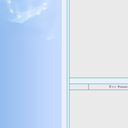
В т.ч. Финан