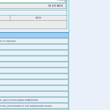
56 255 BGN
BGN
те от проекта
мки, друга подходяща информаци
естни, регионални и/ или национални медии