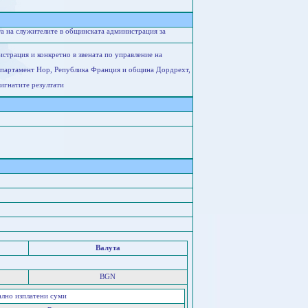
а на служителите в общинската администрация за
страция и конкретно в звената по управление на
епартамент Нор, Република Франция и община Дордрехт,
игнатите резултати
Валута
BGN
ално изплатени суми