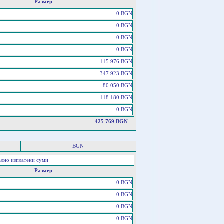
Размер
0 BGN
0 BGN
0 BGN
0 BGN
115 976 BGN
347 923 BGN
80 050 BGN
- 118 180 BGN
0 BGN
425 769 BGN
BGN
ално изплатени суми
Размер
0 BGN
0 BGN
0 BGN
0 BGN