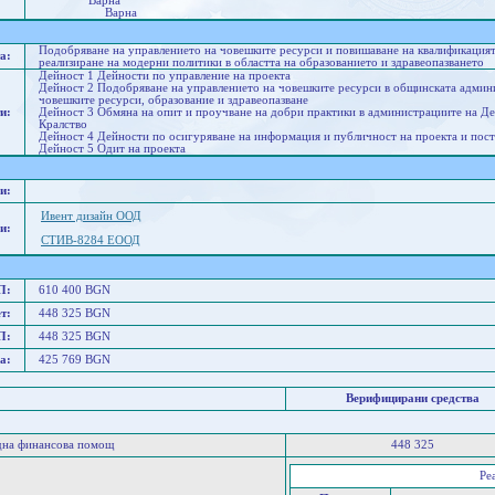
Варна
Варна
Подобряване на управлението на човешките ресурси и повишаване на квалификацият
а:
реализиране на модерни политики в областта на образованието и здравеопазването
Дейност 1 Дейности по управление на проекта
Дейност 2 Подобряване на управлението на човешките ресурси в общинската админи
човешките ресурси, образование и здравеопазване
и:
Дейност 3 Обмяна на опит и проучване на добри практики в администрациите на Д
Кралство
Дейност 4 Дейности по осигуряване на информация и публичност на проекта и пост
Дейност 5 Одит на проекта
и:
Ивент дизайн ООД
и:
СТИВ-8284 ЕООД
П:
610 400 BGN
т:
448 325 BGN
П:
448 325 BGN
а:
425 769 BGN
Верифицирани средства
дна финансова помощ
448 325
Ре