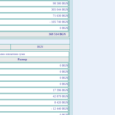
98 580 BGN
305 044 BGN
71 630 BGN
- 105 740 BGN
0 BGN
369 514 BGN
BGN
ално изплатени суми
Размер
0 BGN
0 BGN
0 BGN
0 BGN
17 396 BGN
42 879 BGN
8 420 BGN
- 12 440 BGN
0 BGN