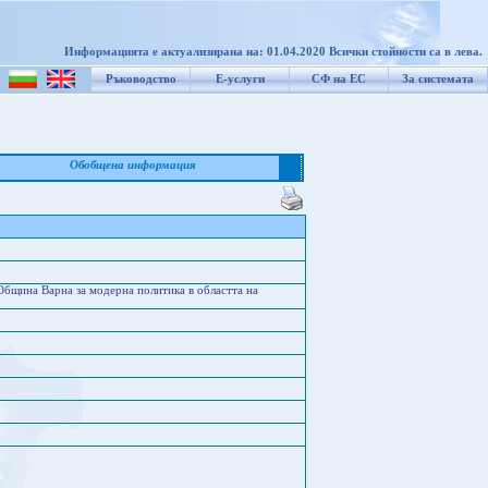
Информацията е актуализирана на: 01.04.2020 Всички стойности са в лева.
Ръководство
Е-услуги
СФ на ЕС
За системата
Обобщена информация
бщина Варна за модерна политика в областта на