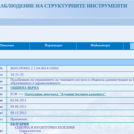
НАБЛЮДЕНИЕ НА СТРУКТУРНИТЕ ИНСТРУМЕНТИ
Описание
Партньори
Индикатори
Н:
BG051PO002-2.1.04-0014-C0002
т:
10-21-35
Подобряване на управлението на човешките ресурси в общинска администрация на О
е:
образованието и здравеопазването
т:
ОБЩИНА ВАРНА
е:
ЕСФ ==>
Оперативна програма "Административен капацитет"
н:
05.04.2011
а:
09.06.2011
е:
09.12.2012
с:
Приключен
БЪЛГАРИЯ
СЕВЕРНА И ЮГОИЗТОЧНА БЪЛГАРИЯ
е:
Североизточен