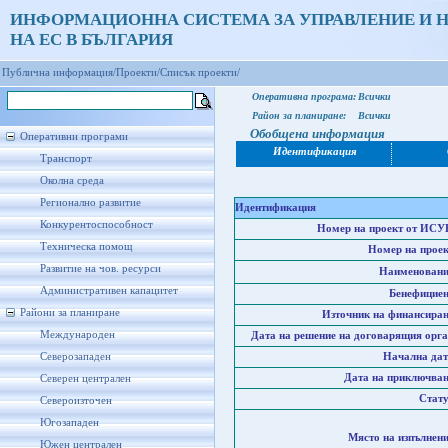
ИНФОРМАЦИОННА СИСТЕМА ЗА УПРАВЛЕНИЕ И 
НА ЕС В БЪЛГАРИЯ
Публична информация/
Проекти/
Списък проекти/
Оперативна програма:
Всички
Район за планиране:
Всички
Обобщена информация
Оперативни програми
Идентификация
Транспорт
Околна среда
Регионално развитие
Идентификация
Конкурентоспособност
Номер на проект от ИСУ
Техническа помощ
Номер на проек
Развитие на чов. ресурси
Наименовани
Административен капацитет
Бенефициен
Райони за планиране
Източник на финансиран
Международен
Дата на решение на договарящия орга
Северозападен
Начална дат
Дата на приключван
Северен централен
Стату
Североизточен
Югозападен
Място на изпълнени
Южен централен