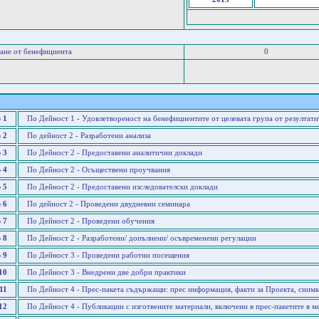
ане от бенефициента
0
 1
По Дейност 1 - Удовлетвореност на бенефициентите от целевата група от резултати
 2
По дейност 2 - Разработени анализа
 3
По Дейност 2 - Предоставени аналитични доклади
 4
По Дейност 2 - Осъществени проучвания
 5
По Дейност 2 - Предоставени изследователски доклади
 6
По дейност 2 - Проведени двудневни семинара
 7
По Дейност 2 - Проведени обучения
 8
По Дейност 2 - Разработени/ допълнени/ осъвременени регулации
 9
По Дейност 3 - Проведени работни посещения
10
По Дейност 3 - Внедрени две добри практики
11
По Дейност 4 - Прес-пакета съдържащи: прес информация, факти за Проекта, сни
12
По Дейност 4 - Публикации с изготвените материали, включени в прес-пакетите в м