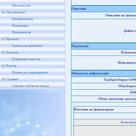
Югоизточен
Описание
Организации
Описание на проект
Бенефициенти
Партньори
Дейност
Изпълнители
Проекти
Списък на проектите
Партньори
Търсене
Партньор
Разширено търсене
Изпълнител
Речник
Речник на съкращенията
Финансова информация
Справки
Одобрен бюджет БФ
Справки публичен модул
Общ бюдже
БФ
Общо изплатени средств
Източник на финансиране
Безвъзмез