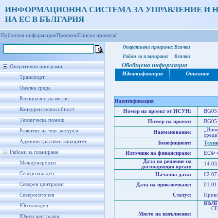
ИНФОРМАЦИОННА СИСТЕМА ЗА УПРАВЛЕНИЕ И 
НА ЕС В БЪЛГАРИЯ
Публична информация/
Проекти/
Списък проекти/
Оперативна програма:
Всички
Район за планиране:
Всички
Обобщена информация
Оперативни програми
Идентификация
Описание
Транспорт
Околна среда
Регионално развитие
Идентификация
Конкурентоспособност
Номер на проект от ИСУН:
BG051
Техническа помощ
Номер на проект:
BG051
„Инов
Развитие на чов. ресурси
Наименование:
среда
Административен капацитет
Бенефициент:
Техни
Райони за планиране
Източник на финансиране:
ЕСФ 
Дата на решение на
Международен
14.03
договарящия орган:
Северозападен
Начална дата:
02.07
Северен централен
Дата на приключване:
01.01
Североизточен
Статус:
Прик
БЪЛ
Югозападен
СЕВ
Място на изпълнение:
Сев
Южен централен