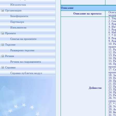
В
В
Югоизточен
Описание
Организации
Осигу
Описание на проекта:
модер
Бенефициенти
1. Уп
2. Се
Партньори
3. Ра
4. Из
Изпълнители
5. Ра
6. Из
Проекти
7. * 
8. Ра
Списък на проектите
9. Ра
10. Р
Търсене
практ
11. Р
Разширено търсене
12. П
13. Р
Речник
14. П
15. Р
Речник на съкращенията
16. П
проек
Справки
17. С
проек
Справки публичен модул
18. З
19. П
20. П
21. П
22. П
Дейности:
23. П
24. П
25. Р
26. У
среда
27. *
28. У
29. А
30. К
31. У