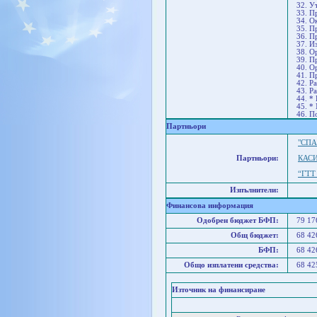
32. У
33. П
34. О
35. П
36. П
37. И
38. О
39. П
40. О
41. П
42. Р
43. Р
44. *
45. *
46. П
Партньори
"СПА
Партньори:
КАСИ
“ГТТ
Изпълнители:
Финансова информация
Одобрен бюджет БФП:
79 1
Общ бюджет:
68 4
БФП:
68 4
Общо изплатени средства:
68 4
Източник на финансиране