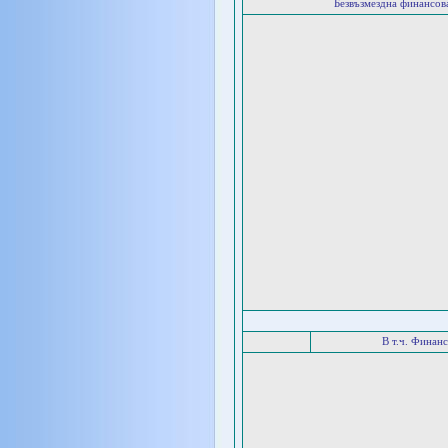
Безвъзмездна финансо
В т.ч. Финан