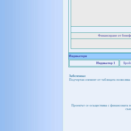
Финансиране от бенеф
Индикатори
Индикатор 1
Брой
Забележка:
Подчертан елемент от таблицата позволява 
Проектът се осъществява с финансовата 
съю