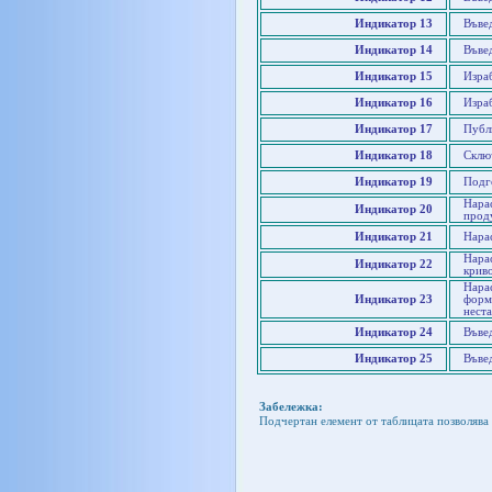
Индикатор 13
Въве
Индикатор 14
Въвед
Индикатор 15
Изра
Индикатор 16
Изра
Индикатор 17
Публ
Индикатор 18
Склю
Индикатор 19
Подг
Нарас
Индикатор 20
прод
Индикатор 21
Нарас
Нара
Индикатор 22
крив
Нара
Индикатор 23
форми
нест
Индикатор 24
Въве
Индикатор 25
Въве
Забележка:
Подчертан елемент от таблицата позволява 