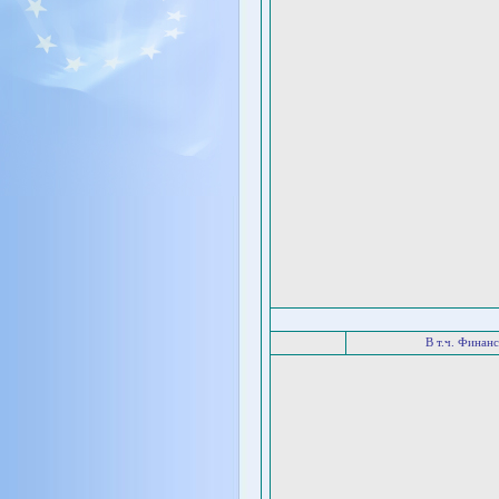
В т.ч. Финан