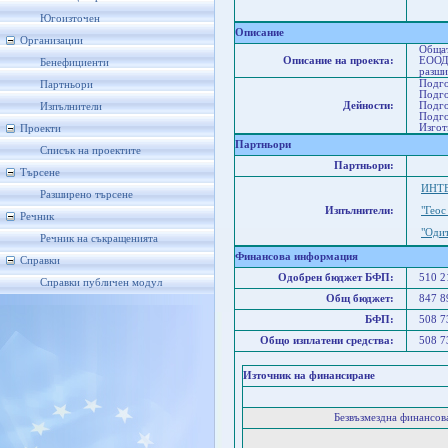
Р
Р
Югоизточен
Описание
Организации
Общат
Описание на проекта:
ЕООД 
Бенефициенти
разши
Подго
Партньори
Подго
Дейности:
Подго
Изпълнители
Подго
Изгот
Проекти
Партньори
Списък на проектите
Партньори:
Търсене
ИНТЕ
Разширено търсене
Изпълнители:
"Гео
Речник
"Оди
Речник на съкращенията
Финансова информация
Справки
Одобрен бюджет БФП:
510 
Справки публичен модул
Общ бюджет:
847 
БФП:
508 
Общо изплатени средства:
508 
Източник на финансиране
Безвъзмездна финансо