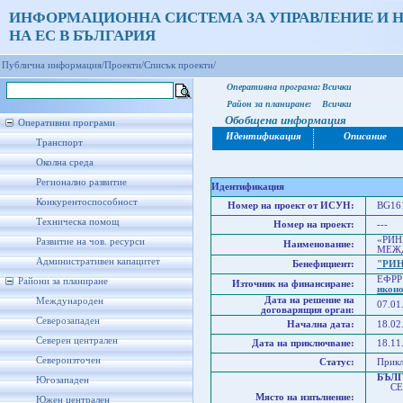
ИНФОРМАЦИОННА СИСТЕМА ЗА УПРАВЛЕНИЕ И 
НА ЕС В БЪЛГАРИЯ
Публична информация/
Проекти/
Списък проекти/
Оперативна програма:
Всички
Район за планиране:
Всички
Обобщена информация
Оперативни програми
Идентификация
Описание
Транспорт
Околна среда
Регионално развитие
Идентификация
Конкурентоспособност
Номер на проект от ИСУН:
BG161
Техническа помощ
Номер на проект:
---
«РИН
Развитие на чов. ресурси
Наименование:
МЕЖ
Административен капацитет
Бенефициент:
"РИ
ЕФРР
Райони за планиране
Източник на финансиране:
икон
Дата на решение на
Международен
07.01
договарящия орган:
Северозападен
Начална дата:
18.02
Северен централен
Дата на приключване:
18.11
Североизточен
Статус:
Прик
БЪЛ
Югозападен
СЕВ
Място на изпълнение:
Севе
Южен централен