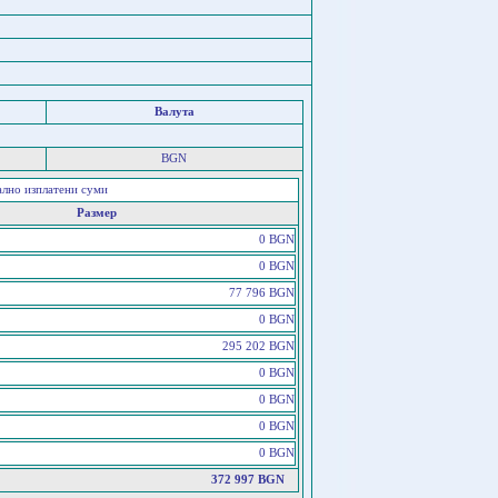
Валута
BGN
ално изплатени суми
Размер
0 BGN
0 BGN
77 796 BGN
0 BGN
295 202 BGN
0 BGN
0 BGN
0 BGN
0 BGN
372 997 BGN