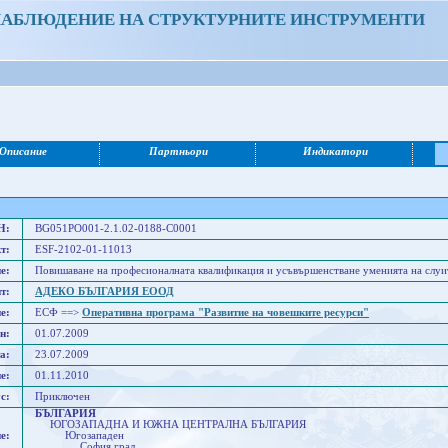
НАБЛЮДЕНИЕ НА СТРУКТУРНИТЕ ИНСТРУМЕНТИ
Описание
Партньори
Индикатори
Н:
BG051PO001-2.1.02-0188-C0001
т:
ESF-2102-01-11013
е:
Повишаване на професионалната квалификация и усъвършенстване уменията на с
т:
АДЕКО БЪЛГАРИЯ ЕООД
е:
ЕСФ ==>
Оперативна програма "Развитие на човешките ресурси"
н:
01.07.2009
а:
23.07.2009
е:
01.11.2010
с:
Приключен
БЪЛГАРИЯ
ЮГОЗАПАДНА И ЮЖНА ЦЕНТРАЛНА БЪЛГАРИЯ
е:
Югозападен
София град