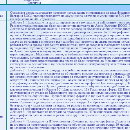
Столична
Основната цел на настоящото проектно предложение е повишаване на квалификацият
а:
България ЕООД чрез провеждането на обучения по ключови компетенции за 500 слу
квалификация на 300 служители.
Дейност 1: Назначаване на екип за управление и уточняване на дейностите и отгово
Ръководител на проекта ще бъде единия от управителите на Адеко България ЕООД. П
Договора за безвъзмездна помощ, с негова заповед ще бъдат назначени счетоводите
обучения по част от професия и външен координатор на проекта. Автобиографиите 
проекта. Екипа по управление на проекта ще има трудната задача да координира ло
ключови компетенции и 12 програми за придобиване на част от професия в рамките 
задача да организира и проведе търг за избор най-вероятно на двама основни изпъ
работят в тясна връзка с избраните изпълнители, като договарят и съблюдават доста
проведените обучения; счетоводителят ще носи отговорност за счетоводното отразя
на Адеко България и за акумулирането на разходно-оправдателните документи; вън
кореспонденция с Междинното звено, за съблюдаването на одобрения план-график на
уведомления, потенциални заявления за анекси към сключения договор; ръководителя
екипа, ще одобрява кореспонденцията преди да бъде изпратена до Междинното звен
съгласуване на дейностите и ще осъществява постоянен контрол върху качеството н
провежданите обучения.
Дейност 2: Провеждане на процедура за избор на изпълнители според изискванията
процедура за избор на изпълнители на обученията в пълно съответствие с изискван
ще изготви следните по-важни документи от тръжната документация: 1) Обява 2) П
офертите 4) Техническа спецификация – обучения за придобиване на част от профе
спецификация – обучения за придобиване на част от професия Офис-мениджър 6) Т
ключови компетенции 7) Проектодоговор – технически обучения за придобиване на
ключови компетенции 9) Оферта 10) Ценова оферта 11) Техническа оферта 12) Изи
документация от страна на Междинното звено, екипа ще пристъпи към провеждане 
изпълнители на обученията. Процеса на избор формално ще има за основен критерий
ще преследва една по-обща цел: да се изберат най-добрите изпълнители на предложе
които обучаемите да получат услуги с висок стандарт. Съображението да се търси то
българските и чужди клиенти на Адеко, от размера на настоящото проектно предлож
пазара, от любопитството и възможностите на младите служители на компанията
Дейност 3: Изработване на програма за провеждане на ИТ/техническите обучения и
план-график по дати и часове за различните групи по различните програми ще бъде 
и:
обученията.
Дейност 4: Провеждане на ИТ/технически обучения по част от професия „Техник н
програмата за провеждане на техническите обучения, която ще продължи 10 месеца,
приложени детайлни учебни програми по всяко едно от техническите обучения) по 