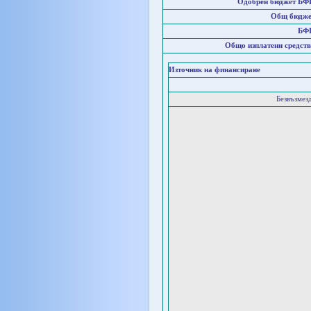
Одобрен бюджет БФ
Общ бюдже
БФ
Общо изплатени средств
Източник на финансиране
Безвъзмез