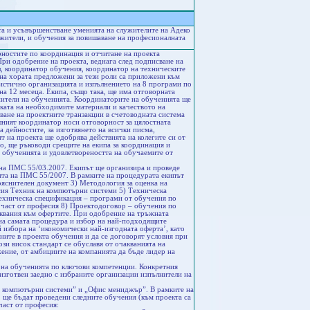
а и усъвършенстване уменията на служителите на Адеко
жители, и обучения за повишаване на професионалната
рностите по координация и отчитане на проекта
ри одобрение на проекта, веднага след подписване на
л, координатор обучения, координатор на техническите
на хората предложени за тези роли са приложени към
гистично организацията и изпълнението на 8 програми по
на 12 месеца. Екипа, също така, ще има отговорната
лнители на обученията. Координаторите на обученията ще
вката на необходимите материали и качеството на
ване на проектните транзакции в счетоводната система
шният координатор носи отговорност за цялостната
 дейностите, за изготвянето на всички писма,
т на проекта ще одобрява действията на колегите си от
о, ще ръководи срещите на екипа за координация и
а обученията и удовлетвореността на обучаемите от
 на ПМС 55/03.2007. Екипът ще организира и проведе
ията на ПМС 55/2007. В рамките на процедурата екипът
ояснителен документ 3) Методология за оценка на
сия Техник на компютърни системи 5) Техническа
ехническа спецификация – програми от обучения по
 част от професия 8) Проектодоговор – обучения по
сквания към офертите. При одобрение на тръжната
на самата процедура и избор на най-подходящите
 избора на ‘икономически най-изгодната оферта’, като
ните в проекта обучения и да се договорят условия при
зи висок стандарт се обуславя от очакванията на
ение, от амбициите на компанията да бъде лидер на
 на обученията по ключови компетенции. Конкретния
изготвен заедно с избраните организации изпълнители на
а компютърни системи” и „Офис мениджър”. В рамките на
 ще бъдат проведени следните обучения (към проекта са
част от професия: