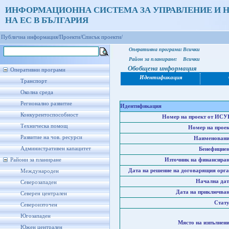
ИНФОРМАЦИОННА СИСТЕМА ЗА УПРАВЛЕНИЕ И 
НА ЕС В БЪЛГАРИЯ
Публична информация/
Проекти/
Списък проекти/
Оперативна програма:
Всички
Район за планиране:
Всички
Обобщена информация
Оперативни програми
Идентификация
Транспорт
Околна среда
Регионално развитие
Идентификация
Конкурентоспособност
Номер на проект от ИСУ
Техническа помощ
Номер на проек
Развитие на чов. ресурси
Наименовани
Административен капацитет
Бенефициен
Райони за планиране
Източник на финансиран
Дата на решение на договарящия орга
Международен
Начална дат
Северозападен
Дата на приключван
Северен централен
Стату
Североизточен
Югозападен
Място на изпълнени
Южен централен