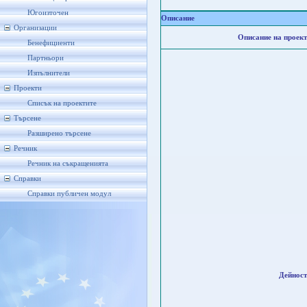
Югоизточен
Описание
Организации
Описание на проект
Бенефициенти
Партньори
Изпълнители
Проекти
Списък на проектите
Търсене
Разширено търсене
Речник
Речник на съкращенията
Справки
Справки публичен модул
Дейност