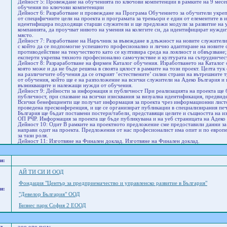
Дейност 5: Провеждане на обученията по ключови компетенции в рамките на 9 месе
обучения по ключови компетенции
Дейност 6: Разработване и провеждане на Програма Обучението за обучители укрепв
от специфичните цели на проекта и програмата за треньори е един от елементите в и
идентифицира подходящи старши служители и ще предложи модули за развитие на у
компанията, да проучват нивото на умения на колегите си, да идентифицират нужди
място.
Дейност 7: Разработване на Наръчник за въвеждане в длъжност на новите служители
с който да се подпомогне успешното професионално и лично адаптиране на новите 
противодействие на текучеството като се култивира среда на лоялност и обвързване
експерти укрепва тяхното професионално самочувствие и културата на сътрудничес
Дейност 8: Разраработване на фирмен Каталог обучения. Изработването на Каталог 
която може и да не бъде решена в своята цялост в рамките на този проект. Целта тук
на различнчите обучения да се открият ‘естествените’ силни страни на вътрешните 
от обучения, който ще е на разположение на всички служители на Адеко България и 
възникващите и належащи нужди от обучения.
Дейност 9: Дейности за информация и публичност При реализацията на проекта ще
публичност, при спазване на всички изисквания за визуална идентификация, предвид
Всички бенефициенти ще получат информация за проекта чрез информационни листовк
проведена пресконференция, и ще се организират публикации в специализирания печ
България ще бъдат поставени постери/табели, представящи целите и същността на и
ОП РЧР. Информация за проекта ще бъде публикувана и на уеб страницата на Адеко
Дейност 10: Одит В рамките на проектното предложение сме предоставили данни за
направи одит на проекта. Предложения от нас професионалист има опит и по европ
за тази роля.
Дейност 11: Изготвяне на Финален доклад. Изготвяне на Финален доклад.
и:
AЙ ТИ СИ И ООД
Фондация "Център за предприемачество и управленско развитие в България"
и:
"Девелор България" ООД
Бизнес парк София 2 ЕООД