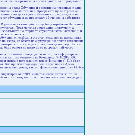
ца, екипа ще организира провеждането на 8 програми от
ане на отдел Обучение и развитие на персонала е една
зпълнението на тази цел. Програмата ще се стреми да
менията им да създават обучения според нуждите на
те от обучение и да провеждат обучения на работното
 В рамките на тази дейност ще бъде изработен Наръчник
служители. Това може да е още един инструмент за
; използването на старшите служители като наставници и
тво в компанията
обучения е неизбежна стратегическа цел на компанията,
 е по-скоро, на базата на акумулирания опит в изпълнение
треньори, които в средносрочен план да изградят Каталог
ще бъде основа на която да се посрещат най-често
 бъдат използвани подходящи методи за информиране и
ени в чл. 8 на Регламент на Комисията № 1828/2006.
и (каква е неговата цел; как се финансира). Ще бъде
ат. Ако проекта бъде одобрен, в офисите на Адеко
зпълнявания проект, както и финансовия принос на ЕСФ и
 лицензиран от ИДЕС екперт-счетоводител, който ще
ейски програми, което го прави изключително подходящ