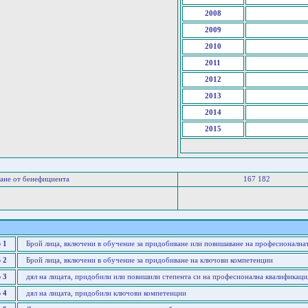
2008
2009
2010
2011
2012
2013
2014
2015
ане от бенефициента
167 182
 1
Брой лица, включени в обучение за придобиване или повишаване на професионална
 2
Брой лица, включени в обучение за придобиване на ключови компетенции
 3
дял на лицата, придобили или повишили степента си на професионална квалификаци
 4
дял на лицата, придобили ключови компетенции