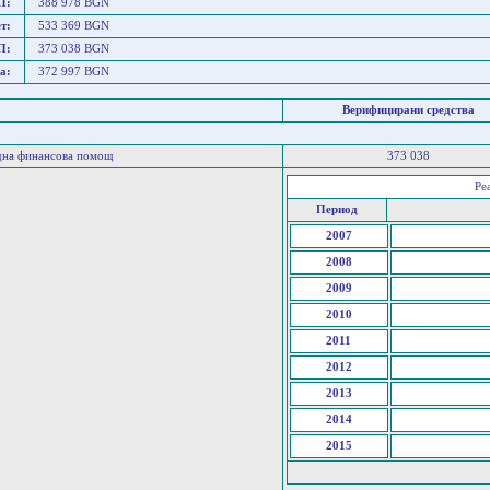
П:
388 978 BGN
т:
533 369 BGN
П:
373 038 BGN
а:
372 997 BGN
Верифицирани средства
дна финансова помощ
373 038
Ре
Период
2007
2008
2009
2010
2011
2012
2013
2014
2015