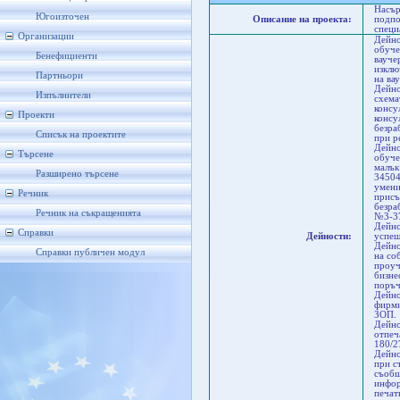
Насър
Югоизточен
Описание на проекта:
подпо
специ
Организации
Дейно
обуче
Бенефициенти
вауче
изклю
Партньори
на ва
Дейно
Изпълнители
схема
консу
Проекти
консу
безра
Списък на проектите
при р
Дейно
Търсене
обуче
малък
Разширено търсене
34504
умени
Речник
присъ
безра
Речник на съкращенията
№3-37
Дейно
Справки
Дейности:
успеш
Дейно
Справки публичен модул
на со
проуч
бизне
поръч
Дейно
фирми
ЗОП.
Дейно
отпеч
180/2
Дейно
при с
съобщ
инфор
печат