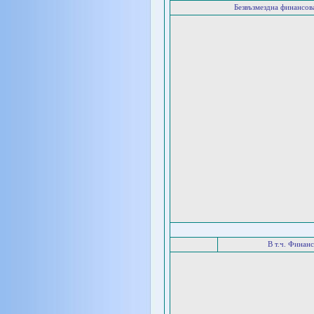
Безвъзмездна финансо
В т.ч. Финан