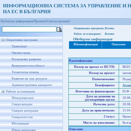
ИНФОРМАЦИОННА СИСТЕМА ЗА УПРАВЛЕНИЕ И 
НА ЕС В БЪЛГАРИЯ
Публична информация/
Проекти/
Списък проекти/
Оперативна програма:
Всички
Район за планиране:
Всички
Обобщена информация
Оперативни програми
Идентификация
Описание
Транспорт
Околна среда
Регионално развитие
Идентификация
Конкурентоспособност
Номер на проект от ИСУН:
BG051
Техническа помощ
Номер на проект:
запов
Развитие на чов. ресурси
Наименование:
Подкр
Административен капацитет
Бенефициент:
Агенц
Райони за планиране
Източник на финансиране:
ЕСФ 
Дата на решение на
Международен
20.08
договарящия орган:
Северозападен
Начална дата:
20.08
Дата на приключване:
15.04
Северен централен
Статус:
Прик
Североизточен
Място на изпълнение:
Бълга
Югозападен
Описание
Южен централен