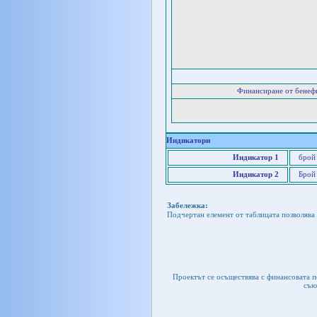
Финансиране от бенеф
Индикатори
Индикатор 1
брой
Индикатор 2
Брой 
Забележка:
Подчертан елемент от таблицата позволява 
Проектът се осъществява с финансовата 
съю