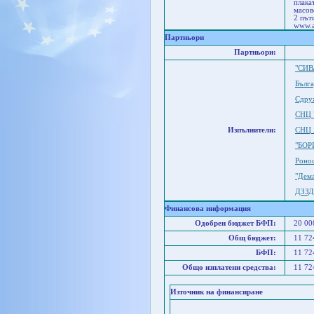
плака
масов
2 път
www.a
Партньори
Партньори:
"СИВ
Бълга
Сдруж
СНЦ "
Изпълнители:
СНЦ 
"БОР
Роно
"Дем
ДЗЗД
Финансова информация
Одобрен бюджет БФП:
20 00
Общ бюджет:
11 72
БФП:
11 72
Общо изплатени средства:
11 72
Източник на финансиране