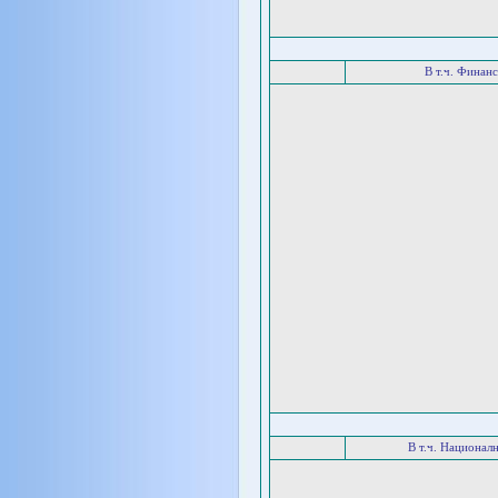
В т.ч. Финан
В т.ч. Национал