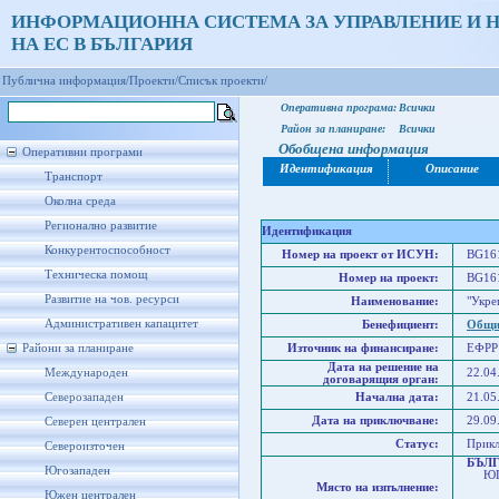
ИНФОРМАЦИОННА СИСТЕМА ЗА УПРАВЛЕНИЕ И 
НА ЕС В БЪЛГАРИЯ
Публична информация/
Проекти/
Списък проекти/
Оперативна програма:
Всички
Район за планиране:
Всички
Обобщена информация
Оперативни програми
Идентификация
Описание
Транспорт
Околна среда
Регионално развитие
Идентификация
Конкурентоспособност
Номер на проект от ИСУН:
BG161
Техническа помощ
Номер на проект:
BG161
Развитие на чов. ресурси
Наименование:
"Укре
Административен капацитет
Бенефициент:
Общи
Райони за планиране
Източник на финансиране:
ЕФРР
Дата на решение на
Международен
22.04
договарящия орган:
Северозападен
Начална дата:
21.05
Дата на приключване:
29.09
Северен централен
Статус:
Прик
Североизточен
БЪЛ
Югозападен
ЮГО
Място на изпълнение:
Юго
Южен централен