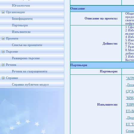
Соф
Ко
Югоизточен
Описание
Организации
Общит
предо
Описание на проекта:
Бенефициенти
свлач
инфра
Партньори
1 Сфо
2 Изб
Изпълнители
възла
4 Изб
Проекти
5 Изп
Дейности:
6 Осъ
Списък на проектите
7 Раз
8 Мон
Търсене
дейно
3 Изб
Разширено търсене
Косте
Речник
Партньори
Речник на съкращенията
Партньори:
Справки
"АГ
Справки публичен модул
„Гео
СД"Ар
"КРИ
Изпълнители:
"ЕВР
ЕТ«В
„Про
ЕТ "П
Стоя