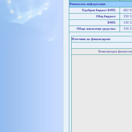
Финансова информация
Одобрен бюджет БФП:
682 
Общ бюджет:
330 
БФП:
330 
Общо изплатени средства:
330 
Източник на финансиране
Безвъзмездна финансо