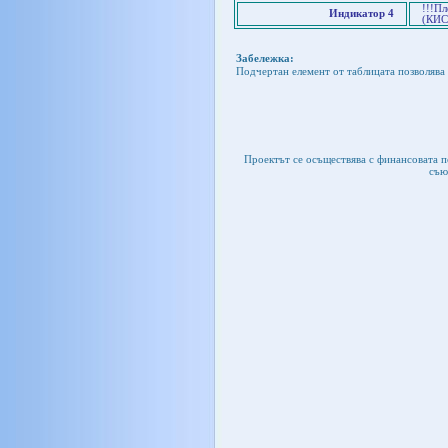
!!!Пл
Индикатор 4
(КИС
Забележка:
Подчертан елемент от таблицата позволява 
Проектът се осъществява с финансовата 
съю