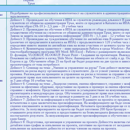
Перник
Трън
Подобряване на професионалната компетентност на служителите в администрацията 
а:
задълженията.
Дейност 1: Провеждане на обучения в ИПА за служители ръководна длъжност В рам
служители от общинска администрация Трън, които се предлагат в Каталога на ИПА 
публичен образ (УА-10 )– 2,5 дни – 20 учебни часа
Дейност 2: Провеждане на обучение в ИПА за служители от обща и специализирана 
осъществени обучения на служители от общинска администрация Трън, които се пред
Закона за защита на класифицираната информация” (ПП-9) – 1,5 дни – 12 учебни ча
Дейност 3: Провеждане на чуждоезиково обучение по английски език В рамките на т
(различно от предлаганите в каталога на ИПА) с продължителност 120 учебни часа з
определяне нивото знания по английски език на всеки участник от целевата група чре
Дейност 4: Компютърна грамотност – ниво напреднали Работа в среда Windows - Ра
текстообработващата програма MS Word. MS Excel - Работа с разширените възможн
D- функция, VLOOKUP, HLOOKUP. Power Point - Създаване на презентация. Въвеждан
Показване на слайдовете в изглед Slide Show. Анимиране на обекти от слайд и др. Ou
Express и др. Обучаемите общо 25 на брой ще бъдат разделени на две групи в зави
произтичащата от това потребност.
Дейност 5: Семинар на тема: „Умения за управление на риска” Тази дейност включва
влиянието на риска върху организацията и служителите. Да се усвоят умения за ефе
промяна. Разглеждане на принципи за управление на риска и техники за справяне с 
допринасят пряко към изпълнението на целите на проекта. Участниците са 25 служит
и:
за 3 дни общо 16 учебни часа.
Дейност 6: Семинар на тема: „Лидерски умения, екипна ефективност, справяне с кон
умения за ефективно общуване, представяне на правила и примери за екипна ефектив
справяне с конфликти. Представяне на техники за усъвършенстване на комуникацията
презентацията в международна среда. Обученията допринасят пряко към изпълнениет
25 служителя, а обучението ще се проведе в рамките на 3 дни и на 16 учебни часа.
Дейност 7: Дейности за информация и публичност В рамките на проекта се предвиж
встъпителна и една заключителна пресконференция. На конференциите ще бъде опов
спазени изискванията за визуална идентификация. Началната пресконфереция ще се пр
дейността. За популяризирането на проета ще бъдат изготвени 200 броя брошури – 1
очакваните резултати от проекта и предоставянето на безвъзмездната финансова пом
постигнатите резултати. За визуализиране на двете пресконференции и обучителни 
един банер.
Дейност 8: Подготовка, организация и управление на проекта Дейността включва съб
детайлен план-график за изпълнение на проекта, изготвяне на протоколи от заседания
изпълнение на заложените дейности от всички членове на екипа на проекта.