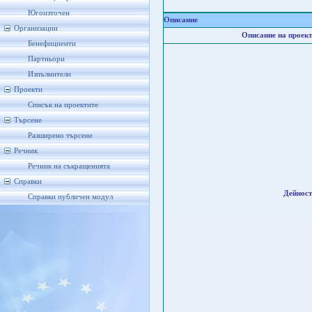
Югоизточен
Описание
Организации
Описание на проект
Бенефициенти
Партньори
Изпълнители
Проекти
Списък на проектите
Търсене
Разширено търсене
Речник
Речник на съкращенията
Справки
Дейност
Справки публичен модул