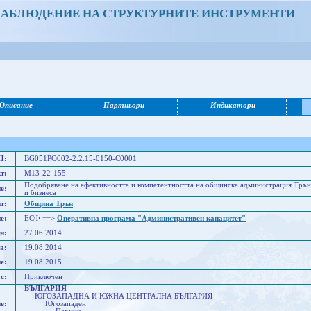
НАБЛЮДЕНИЕ НА СТРУКТУРНИТЕ ИНСТРУМЕНТИ
Описание
Партньори
Индикатори
Н:
BG051PO002-2.2.15-0150-C0001
т:
M13-22-155
Подобряване на ефективността и компетентността на общинска администрация Трън,
е:
и бизнеса
т:
Община Трън
е:
ЕСФ ==>
Оперативна програма "Административен капацитет"
н:
27.06.2014
а:
19.08.2014
е:
19.08.2015
с:
Приключен
БЪЛГАРИЯ
ЮГОЗАПАДНА И ЮЖНА ЦЕНТРАЛНА БЪЛГАРИЯ
е:
Югозападен