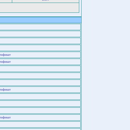
тификат
тификат
тификат
тификат