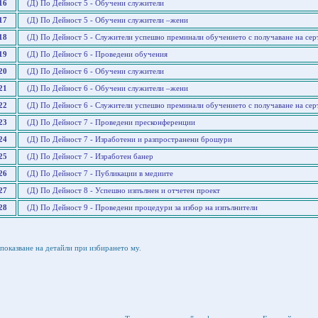
16
(Д) По Дейност 5 - Обучени служители
17
(Д) По Дейност 5 - Обучени служители –жени
18
(Д) По Дейност 5 - Служители успешно преминали обучението с получаване на сер
19
(Д) По Дейност 6 - Проведени обучения
20
(Д) По Дейност 6 - Обучени служители
21
(Д) По Дейност 6 - Обучени служители –жени
22
(Д) По Дейност 6 - Служители успешно преминали обучението с получаване на сер
23
(Д) По Дейност 7 - Проведени пресконференции
24
(Д) По Дейност 7 - Изработени и разпространени брошури
25
(Д) По Дейност 7 - Изработен банер
26
(Д) По Дейност 7 - Публикации в медиите
27
(Д) По Дейност 8 - Успешно изпълнен и отчетен проект
28
(Д) По Дейност 9 - Проведени процедури за избор на изпълнители
показване на детайли при избирането му.