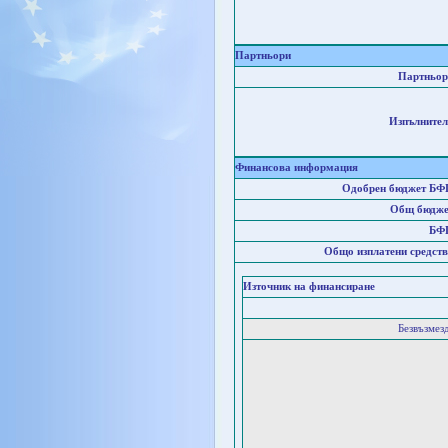
Партньори
Партньор
Изпълнител
Финансова информация
Одобрен бюджет БФ
Общ бюдже
БФ
Общо изплатени средств
Източник на финансиране
Безвъзмез