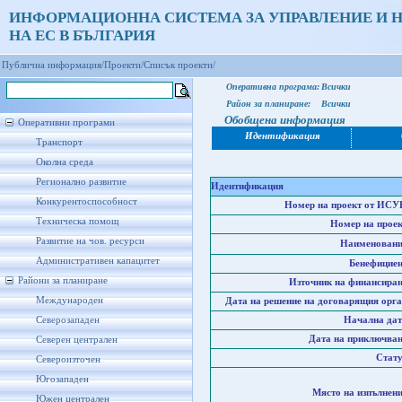
ИНФОРМАЦИОННА СИСТЕМА ЗА УПРАВЛЕНИЕ И 
НА ЕС В БЪЛГАРИЯ
Публична информация/
Проекти/
Списък проекти/
Оперативна програма:
Всички
Район за планиране:
Всички
Обобщена информация
Оперативни програми
Идентификация
Транспорт
Околна среда
Регионално развитие
Идентификация
Конкурентоспособност
Номер на проект от ИСУ
Техническа помощ
Номер на проек
Развитие на чов. ресурси
Наименовани
Административен капацитет
Бенефициен
Райони за планиране
Източник на финансиран
Международен
Дата на решение на договарящия орга
Северозападен
Начална дат
Дата на приключван
Северен централен
Стату
Североизточен
Югозападен
Място на изпълнени
Южен централен