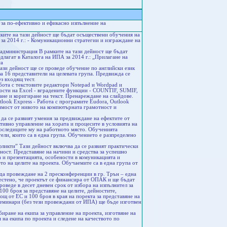
за по-ефективно и ефикасно изпълнение на
ките на тази дейност ще бъдат осъществени обучения на
за 2014 г.: - Комуникационни стратегии и изграждане на
администрация В рамките на тази дейност ще бъдат
лагат в Каталога на ИПА за 2014 г.: „Прилагане на
са
ази дейност ще се проведе обучение по английски език
а 16 представители на целевата група. Предвижда се
з входящ тест.
бота с текстовите редактори Notepad и Wordpad и
ости на Excel - вградените функции - COUNTIF, SUMIF,
е и коригиране на текст. Пренареждане на слайдове.
tlook Express - Работа с програмите Eudora, Outlook
симост от нивото на компютърната грамотност и
 да се развият умения за предвиждане на ефектите от
ктивно управление на хората и процесите в условията на
последиците му на работното място. Обученията
ели, които са в една група. Обучението е разпределено
фликти” Тази дейност включва да се развият практически
ност. Представяне на начини и средства за успешно
 и презентацията, особености в комуникацията и
о на целите на проекта. Обучаемите са в една група от
да провеждане на 2 пресконференции в гр. Трън – една
естено, че проектът се финансира от ОПАК и ще бъдат
оведе в десет дневен срок от избора на изпълнител за
00 броя за представяне на целите, дейностите,
ощ от ЕС и 100 броя в края на поректа за представяне на
семинари (без тези провеждани от ИПА) ще бъде изготвен
иране на екипа за управление на проекта, изготвяне на
 на екипа по проекта и следене на качеството по