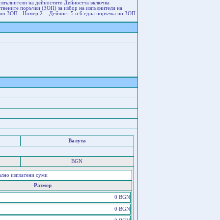
изпълнители на дейностите Дейността включва
твените поръчки (ЗОП) за избор на изпълнители на
 по ЗОП - Номер 2: - Дейност 5 и 6 една поръчка по ЗОП
Валута
BGN
ално изплатени суми
Размер
0 BGN
0 BGN