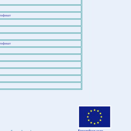
тификат
тификат
Европейски съюз