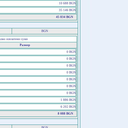
10 688 BGN
35 146 BGN
45 834 BGN
BGN
ално изплатени суми
Размер
0 BGN
0 BGN
0 BGN
0 BGN
0 BGN
0 BGN
0 BGN
1 886 BGN
6 202 BGN
8 088 BGN
BGN