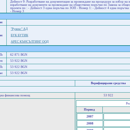
Дейност 9: Разработване на документация за провеждане на процедури за избор на 
изработване на документи за провеждане на обществени поръчки по Закона за общес
проекта по : - Дейност 3 една поръчка по ЗОП - Номер 1: - Дейност 4 една поръчка
- Номер 3
и:
"Рувекс" АД
и:
БУК БУТИК
АРЕС КЪНСЪЛТИНГ ООД
П:
62 871 BGN
т:
53 922 BGN
П:
53 922 BGN
а:
53 922 BGN
Верифицирани средства
дна финансова помощ
53 922
Ре
Период
2007
2008