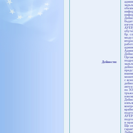
админ
задъл
обезп
инфор
инфор
Дейно
бъдат
изгот
АУЕР,
обуче
бр. с
модул
втори
работ
админ
Админ
Дейно
Орган
подро
Дейности:
задъл
дейно
предс
взаим
монит
с ясн
дейно
актуа
по ЗО
тръжн
изиск
Дейно
изпъл
контр
крайн
подго
АУЕР.
подго
и пра
Ще се
гаран
Дейно