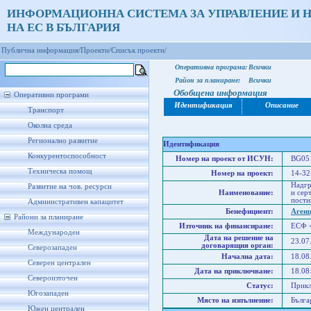
ИНФОРМАЦИОННА СИСТЕМА ЗА УПРАВЛЕНИЕ И 
НА ЕС В БЪЛГАРИЯ
Публична информация/
Проекти/
Списък проекти/
Оперативна програма:
Всички
Район за планиране:
Всички
Обобщена информация
Оперативни програми
Идентификация
Описание
Транспорт
Околна среда
Регионално развитие
Идентификация
Конкурентоспособност
Номер на проект от ИСУН:
BG051
Техническа помощ
Номер на проект:
14-32
Надгр
Развитие на чов. ресурси
Наименование:
и сер
пости
Административен капацитет
Бенефициент:
Агенц
Райони за планиране
Източник на финансиране:
ЕСФ 
Международен
Дата на решение на
23.07
договарящия орган:
Северозападен
Начална дата:
18.08
Северен централен
Дата на приключване:
18.08
Североизточен
Статус:
Прик
Югозападен
Място на изпълнение:
Бълга
Южен централен