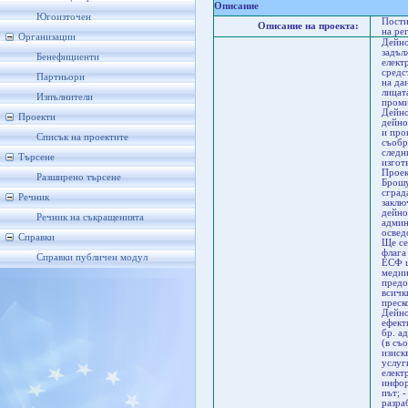
Описание
Югоизточен
Пости
Описание на проекта:
на ре
Организации
Дейно
задъл
Бенефициенти
елект
средс
Партньори
на да
лицат
Изпълнители
проми
Дейно
Проекти
дейно
и про
Списък на проектите
съобр
следн
Търсене
изгот
Проек
Разширено търсене
Брошу
сград
Речник
заклю
дейно
Речник на съкращенията
админ
освед
Справки
Ще се
флага
Справки публичен модул
ЕСФ щ
медии
предо
всичк
преск
Дейно
ефект
бр. а
(в съ
изиск
услуг
елект
инфор
път; 
разра