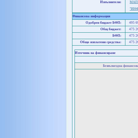
Изпълнители:
МАП
"ИНФ
Финансова информация
Одобрен бюджет БФП:
495 
Общ бюджет:
475 
БФП:
475 
Общо изплатени средства:
475 
Източник на финансиране
Безвъзмездна финансо