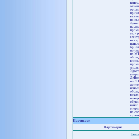
консу
отнош
орган
прикл
възло
на съ
Дейно
на ли
проми
се: -
елект
на сг
изпъл
бр. е
ползв
на МТ
обсле
вписв
проми
лицат
Удост
енерг
Дейно
по ЗО
докум
изпъл
обсле
възмо
плаща
обмен
който
енерг
на ел
с раз
Партньори
Партньори:
Галин