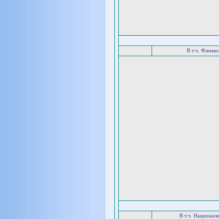
В т.ч. Финан
В т.ч. Национал