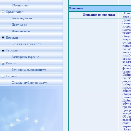
Мо
В
Югоизточен
Описание
Организации
Повиш
Описание на проекта:
чрез 
Бенефициенти
Дейно
специ
Партньори
коорд
насто
Изпълнители
тяхна
общес
Проекти
клауз
отнош
Списък на проектите
попул
на на
Търсене
завис
израб
Разширено търсене
сроко
за от
Речник
инфор
финан
Речник на съкращенията
техно
Дейно
Справки
на из
докум
Справки публичен модул
избор
изпъл
общес
общин
равно
Дейно
обуче
предв
прогр
възде
Обуче
възде
етапи
норма
Наста