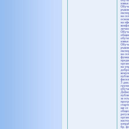
обуче
извън
Обуче
ръков
експе
на се
основ
на еф
конфл
лично
Обуче
общин
обуче
извън
Обуче
ръков
експе
на се
функц
предв
орган
на уп
добро
комун
публи
фасил
3 дни
групи
обуча
Дейно
публи
за ос
прогр
старт
ще се
общес
регул
орган
насто
изтра
бр. ф