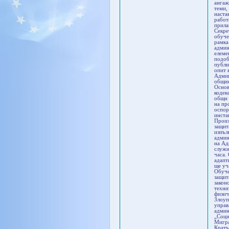
ангаж
теми,
наста
работ
прила
Секре
обуче
рамка
админ
елеме
подоб
публи
опит 
Админ
общин
Основ
кодек
общи 
на пр
оспор
инста
Произ
защит
изпъл
админ
на Ад
служи
часа.
адапт
ще уч
Обуче
защит
закон
техни
физич
Злоуп
управ
админ
„Соци
Мигра
Кратъ