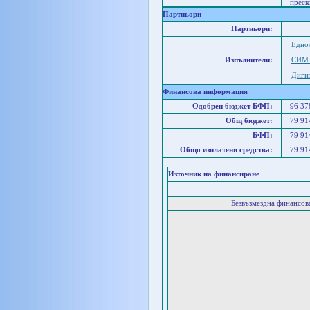
преск
Партньори
Партньори:
Едно
Изпълнители:
СИМ 
Диги
Финансова информация
Одобрен бюджет БФП:
96 3
Общ бюджет:
79 9
БФП:
79 9
Общо изплатени средства:
79 9
Източник на финансиране
Безвъзмездна финансо