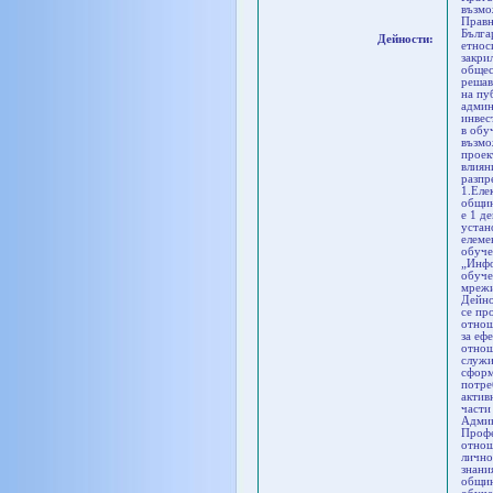
възмо
Правн
Бълга
Дейности:
етнос
закри
общес
решав
на пу
админ
инвес
в обу
възмо
проек
влиян
разпр
1.Еле
общин
е 1 д
устан
елеме
обуче
„Инфо
обуче
мрежи
Дейно
се пр
отнош
за еф
отнош
служи
сформ
потре
актив
части
Админ
Профе
отнош
лично
знани
общин