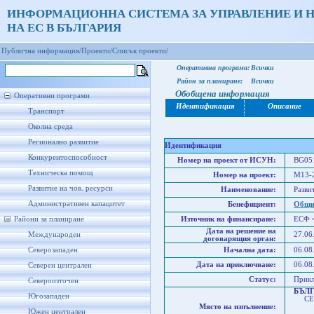
ИНФОРМАЦИОННА СИСТЕМА ЗА УПРАВЛЕНИЕ И 
НА ЕС В БЪЛГАРИЯ
Публична информация/
Проекти/
Списък проекти/
Оперативна програма:
Всички
Район за планиране:
Всички
Обобщена информация
Оперативни програми
Идентификация
Описание
Транспорт
Околна среда
Регионално развитие
Идентификация
Конкурентоспособност
Номер на проект от ИСУН:
BG051
Техническа помощ
Номер на проект:
M13-
Развитие на чов. ресурси
Наименование:
Разви
Административен капацитет
Бенефициент:
Общи
Райони за планиране
Източник на финансиране:
ЕСФ 
Дата на решение на
Международен
27.06
договарящия орган:
Северозападен
Начална дата:
06.08
Дата на приключване:
06.08
Северен централен
Статус:
Прик
Североизточен
БЪЛ
Югозападен
СЕВ
Място на изпълнение:
Сев
Южен централен