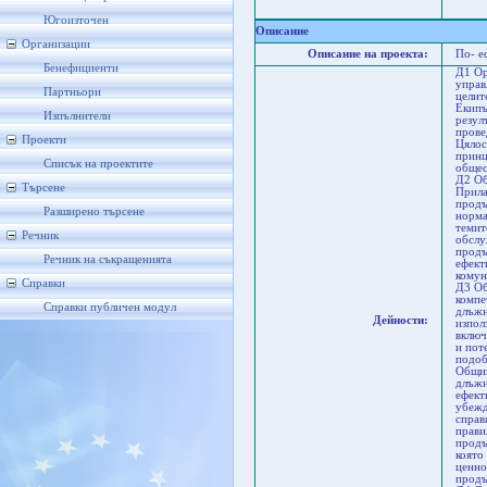
Ста
Па
Югоизточен
Описание
Организации
Описание на проекта:
По- е
Бенефициенти
Д1 Ор
управ
Партньори
целит
Екипъ
Изпълнители
резул
прове
Проекти
Цялос
принц
Списък на проектите
общес
Д2 Об
Търсене
Прила
продъ
Разширено търсене
норма
темит
Речник
обслу
продъ
Речник на съкращенията
ефект
комун
Справки
Д3 Об
компе
Справки публичен модул
длъжн
Дейности:
изпол
включ
и пот
подоб
Общин
длъжн
ефект
убежд
справ
прави
продъ
която
ценно
продъ