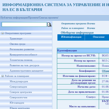
ИНФОРМАЦИОННА СИСТЕМА ЗА УПРАВЛЕНИЕ И 
НА ЕС В БЪЛГАРИЯ
Публична информация/
Проекти/
Списък проекти/
Оперативна програма:
Всички
Район за планиране:
Всички
Обобщена информация
Оперативни програми
Идентификация
Описание
Транспорт
Околна среда
Регионално развитие
Идентификация
Конкурентоспособност
Номер на проект от ИСУН:
BG051
Техническа помощ
Номер на проект:
M13-
Развитие на чов. ресурси
Наименование:
Повиш
Административен капацитет
Бенефициент:
Общи
Райони за планиране
Източник на финансиране:
ЕСФ 
Дата на решение на
Международен
27.06
договарящия орган:
Северозападен
Начална дата:
01.08
Дата на приключване:
01.08
Северен централен
Статус:
Прик
Североизточен
БЪЛ
Югозападен
СЕВ
Място на изпълнение:
Юго
Южен централен