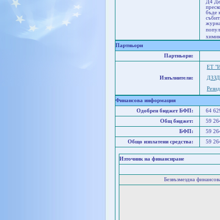
Д4 Де
преск
бъде 
събит
журна
попул
химик
Партньори
Партньори:
ЕТ "И
Изпълнители:
ДЗЗД
Резид
Финансова информация
Одобрен бюджет БФП:
64 6
Общ бюджет:
59 2
БФП:
59 2
Общо изплатени средства:
59 2
Източник на финансиране
Безвъзмездна финансо