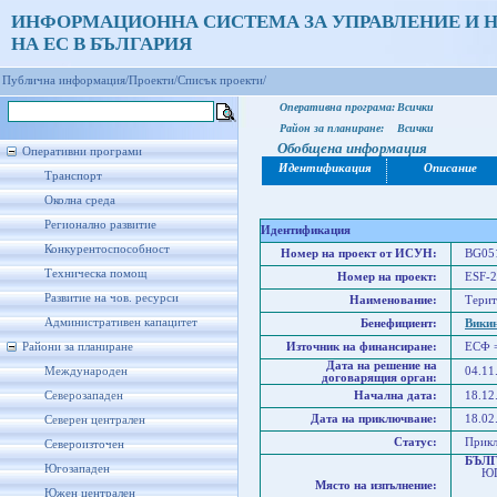
ИНФОРМАЦИОННА СИСТЕМА ЗА УПРАВЛЕНИЕ И 
НА ЕС В БЪЛГАРИЯ
Публична информация/
Проекти/
Списък проекти/
Оперативна програма:
Всички
Район за планиране:
Всички
Обобщена информация
Оперативни програми
Идентификация
Описание
Транспорт
Околна среда
Регионално развитие
Идентификация
Конкурентоспособност
Номер на проект от ИСУН:
BG051
Техническа помощ
Номер на проект:
ESF-2
Развитие на чов. ресурси
Наименование:
Терит
Административен капацитет
Бенефициент:
Викин
Райони за планиране
Източник на финансиране:
ЕСФ 
Дата на решение на
Международен
04.11
договарящия орган:
Северозападен
Начална дата:
18.12
Дата на приключване:
18.02
Северен централен
Статус:
Прик
Североизточен
БЪЛ
Югозападен
ЮГО
Място на изпълнение:
Юже
Южен централен