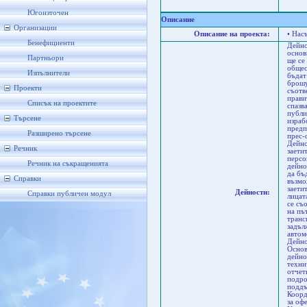
Къ
Ки
Югоизточен
Описание
Организации
Описание на проекта:
• Нас
Бенефициенти
Дейно
основ
Партньори
ще се
общес
Изпълнители
бъдат
брошу
Проекти
съотв
прави
Списък на проектите
спазв
публи
Търсене
израб
предп
Разширено търсене
прес-
Дейно
Речник
заети
персо
Речник на съкращенията
дейно
да бъ
Справки
възмо
заети
Дейности:
Справки публичен модул
лицат
се съ
на пъ
транс
задъл
автом
Дейно
Основ
дейно
техни
отчет
подро
поддъ
Коорд
за оф