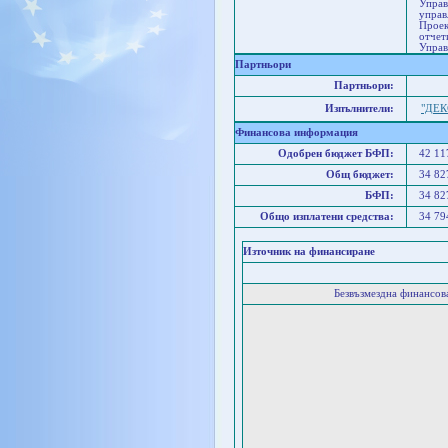
Управ
управ
Проек
отчет
Управ
Партньори
Партньори:
Изпълнители:
"ДЕК
Финансова информация
Одобрен бюджет БФП:
42 1
Общ бюджет:
34 8
БФП:
34 8
Общо изплатени средства:
34 7
Източник на финансиране
Безвъзмездна финансо