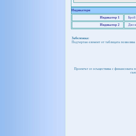
Индикатори
Индикатор 1
Брой
Индикатор 2
Дял н
Забележка:
Подчертан елемент от таблицата позволява 
Проектът се осъществява с финансовата 
съю