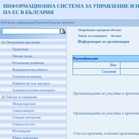
ИНФОРМАЦИОННА СИСТЕМА ЗА УПРАВЛЕНИЕ И 
НА ЕС В БЪЛГАРИЯ
Публична информация/
Проекти/
Списък проекти/
Оперативна програма:
Всички
Район за планиране:
Всички
Информация за организация
Оперативни програми
Транспорт
Околна среда
Идентификация
Регионално развитие
Име
Конкурентоспособност
Седалище
Техническа помощ
Развитие на чов. ресурси
Административен капацитет
Организацията не участва в проект
Райони за планиране
Международен
Северозападен
Организацията не участва в проект
Северен централен
Североизточен
Югозападен
Списък проекти, в които организац
Южен централен