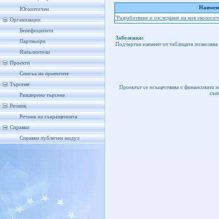
Наимено
Югоизточен
"Разработване и изследване на нов екологич
Организации
Бенефициенти
Забележка:
Партньори
Подчертан елемент от таблицата позволява 
Изпълнители
Проекти
Списък на проектите
Търсене
Проектът се осъществява с финансовата 
съю
Разширено търсене
Речник
Речник на съкращенията
Справки
Справки публичен модул