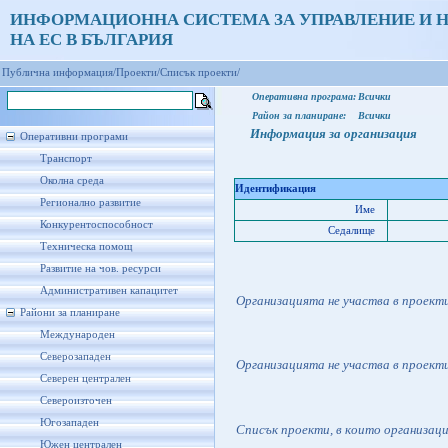
ИНФОРМАЦИОННА СИСТЕМА ЗА УПРАВЛЕНИЕ И 
НА ЕС В БЪЛГАРИЯ
Публична информация/
Проекти/
Списък проекти/
Оперативна програма:
Всички
Район за планиране:
Всички
Информация за организация
Оперативни програми
Транспорт
Околна среда
Идентификация
Регионално развитие
Име
Конкурентоспособност
Седалище
Техническа помощ
Развитие на чов. ресурси
Административен капацитет
Организацията не участва в проект
Райони за планиране
Международен
Северозападен
Организацията не участва в проект
Северен централен
Североизточен
Югозападен
Списък проекти, в които организац
Южен централен