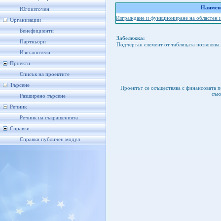
Наимено
Югоизточен
Изграждане и функциониране на областен 
Организации
Бенефициенти
Забележка:
Партньори
Подчертан елемент от таблицата позволява 
Изпълнители
Проекти
Списък на проектите
Търсене
Проектът се осъществява с финансовата 
съю
Разширено търсене
Речник
Речник на съкращенията
Справки
Справки публичен модул