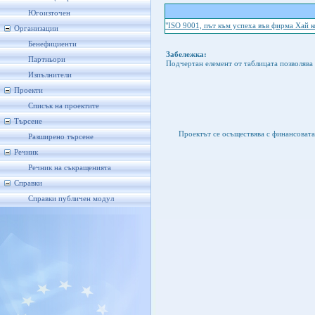
Югоизточен
"ISO 9001, път към успеха във фирма Хай 
Организации
Бенефициенти
Забележка:
Партньори
Подчертан елемент от таблицата позволява 
Изпълнители
Проекти
Списък на проектите
Търсене
Проектът се осъществява с финансоват
Разширено търсене
Речник
Речник на съкращенията
Справки
Справки публичен модул