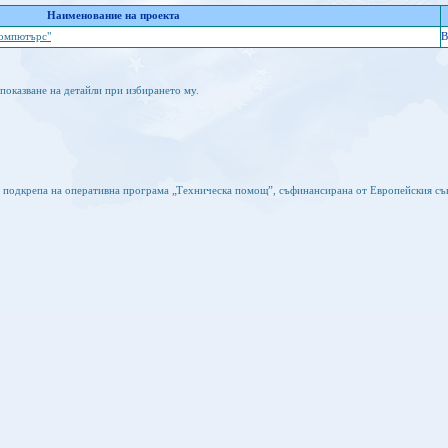
Наименование на проекта
компютърс"
B
показване на детайли при избирането му.
а подкрепа на оперативна програма „Техническа помощ”, съфинансирана от Европейския съ