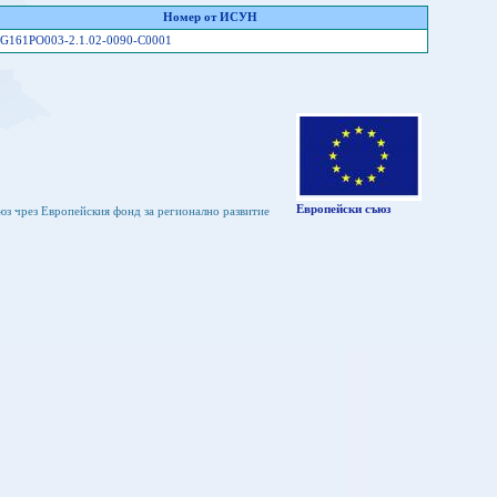
Номер от ИСУН
G161PO003-2.1.02-0090-C0001
Европейски съюз
юз чрез Европейския фонд за регионално развитие