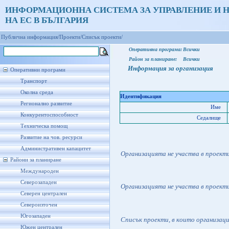
ИНФОРМАЦИОННА СИСТЕМА ЗА УПРАВЛЕНИЕ И 
НА ЕС В БЪЛГАРИЯ
Публична информация/
Проекти/
Списък проекти/
Оперативна програма:
Всички
Район за планиране:
Всички
Информация за организация
Оперативни програми
Транспорт
Околна среда
Идентификация
Регионално развитие
Име
Конкурентоспособност
Седалище
Техническа помощ
Развитие на чов. ресурси
Административен капацитет
Организацията не участва в проект
Райони за планиране
Международен
Северозападен
Организацията не участва в проект
Северен централен
Североизточен
Югозападен
Списък проекти, в които организац
Южен централен