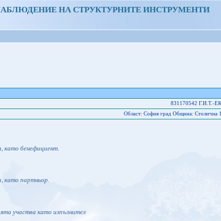
НАБЛЮДЕНИЕ НА СТРУКТУРНИТЕ ИНСТРУМЕНТИ
831170542 Г.И.Т.-
Област: София град Oбщина: Столична 
и, като бенефициент.
и, като партньор.
ията участва като изпълнител