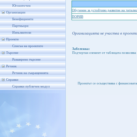
Югоизточен
Обучение за устойчиво развитие на читали
Организации
ПОРИВ
Бенефициенти
Партньори
Изпълнители
Организацията не участва в проекти
Проекти
Списък на проектите
Забележка:
Търсене
Подчертан елемент от таблицата позволява 
Разширено търсене
Речник
Речник на съкращенията
Справки
Проектът се осъществява с финансоват
Справки публичен модул