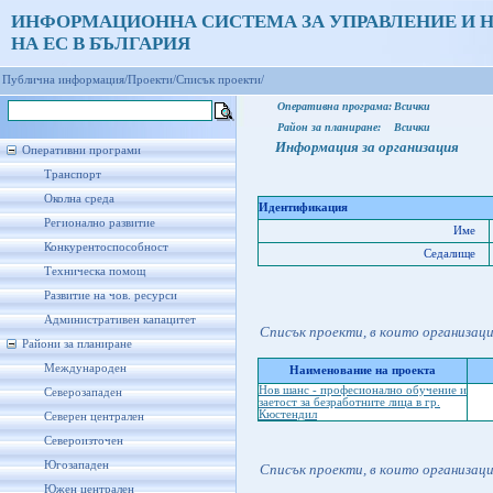
ИНФОРМАЦИОННА СИСТЕМА ЗА УПРАВЛЕНИЕ И 
НА ЕС В БЪЛГАРИЯ
Публична информация/
Проекти/
Списък проекти/
Оперативна програма:
Всички
Район за планиране:
Всички
Информация за организация
Оперативни програми
Транспорт
Околна среда
Идентификация
Регионално развитие
Име
Конкурентоспособност
Седалище
Техническа помощ
Развитие на чов. ресурси
Административен капацитет
Списък проекти, в които организац
Райони за планиране
Международен
Наименование на проекта
Нов шанс - професионално обучение и
Северозападен
заетост за безработните лица в гр.
Кюстендил
Северен централен
Североизточен
Югозападен
Списък проекти, в които организац
Южен централен