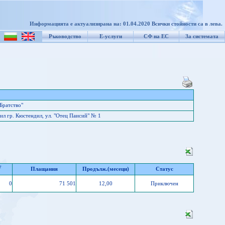
Информацията е актуализирана на: 01.04.2020 Всички стойности са в лева.
Ръководство
Е-услуги
СФ на ЕС
За системата
Братство"
л гр. Кюстендил, ул. "Отец Паисий" № 1
т
Плащания
Продълж.(месеци)
Статус
0
71 501
12,00
Приключен