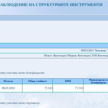
НАБЛЮДЕНИЕ НА СТРУКТУРНИТЕ ИНСТРУМЕНТИ
000253021 Читалище "
Област: Кюстендил Oбщина: Кюстендил 2500 Кюстенди
ията участва като бенефициент
Финансиране о
Начало
Обща стойност
БФП
бенефициент
08.03.2012
71 513
71 513
ията участва като партньор