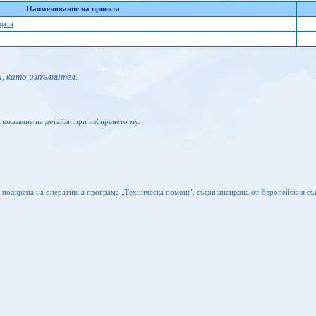
Наименование на проекта
щата
, като изпълнител.
показване на детайли при избирането му.
а подкрепа на оперативна програма „Техническа помощ”, съфинансирана от Европейския съ