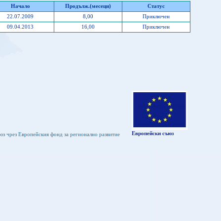
Начало
Продълж.(месеци)
Статус
22.07.2009
8,00
Приключен
09.04.2013
16,00
Приключен
Европейски съюз
юз чрез Европейския фонд за регионално развитие