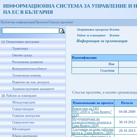
ИНФОРМАЦИОННА СИСТЕМА ЗА УПРАВЛЕНИЕ И 
НА ЕС В БЪЛГАРИЯ
Публична информация/
Проекти/
Списък проекти/
Оперативна програма:
Всички
Район за планиране:
Всички
Информация за организация
Оперативни програми
Транспорт
Околна среда
Идентификация
Регионално развитие
Име
Конкурентоспособност
Седалище
Техническа помощ
Развитие на чов. ресурси
Административен капацитет
Списък проекти, в които организац
Райони за планиране
Международен
Наименование на проекта
Начало
Въвеждане на ISO
Северозападен
9001:2000 в "Гама Комерс"
04.08.2009
ООД
Северен централен
Модернизиране на
технологичните процеси в
30.10.2012
Североизточен
Гама-Комерс ООД
Югозападен
"Създаване на нови работни
29.10.2013
места в "Гама-Комерс" ООД
Южен централен
"Енергийна ефективност и