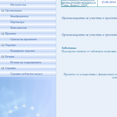
висока производителност в
25.06.2014
Югоизточен
"Гама- Комерс" ООД"
Организации
Бенефициенти
Организацията не участва в проект
Партньори
Изпълнители
Проекти
Организацията не участва в проекти
Списък на проектите
Търсене
Забележка:
Разширено търсене
Подчертан елемент от таблицата позволява 
Речник
Речник на съкращенията
Справки
Справки публичен модул
Проектът се осъществява с финансовата 
съю