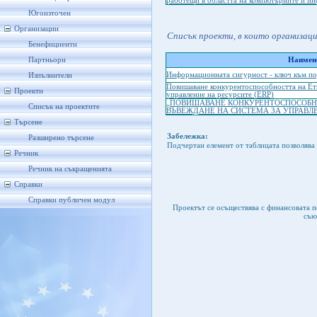
работещи в областта на компютърните и и
Югоизточен
Организации
Списък проекти, в които организац
Бенефициенти
Партньори
Наимено
Информационната сигурност - ключ към по
Изпълнители
Повишаване конкурентоспособността на Етн
Проекти
управление на ресурсите (ERP)
„ПОВИШАВАНЕ КОНКУРЕНТОСПОСОБНОС
Списък на проектите
ВЪВЕЖДАНЕ НА СИСТЕМА ЗА УПРАВЛЕ
Търсене
Забележка:
Разширено търсене
Подчертан елемент от таблицата позволява 
Речник
Речник на съкращенията
Справки
Справки публичен модул
Проектът се осъществява с финансовата 
съю