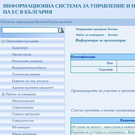
ИНФОРМАЦИОННА СИСТЕМА ЗА УПРАВЛЕНИЕ И 
НА ЕС В БЪЛГАРИЯ
Публична информация/
Проекти/
Списък проекти/
Оперативна програма:
Всички
Район за планиране:
Всички
Информация за организация
Оперативни програми
Транспорт
Околна среда
Идентификация
Регионално развитие
Име
Конкурентоспособност
Седалище
Техническа помощ
Развитие на чов. ресурси
Административен капацитет
Организацията не участва в проект
Райони за планиране
Международен
Северозападен
Списък проекти, в които организац
Северен централен
Наименов
Североизточен
Обучение на заетите - инвестиция в развит
Югозападен
Практика на студенти от специалност „Ком
Южен централен