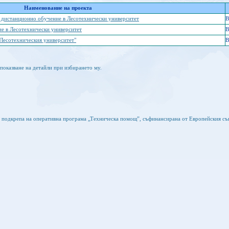
Наименование на проекта
а дистанционно обучение в Лесотехнически университет
B
ие в Лесотехнически университет
B
 Лесотехническия университет"
B
показване на детайли при избирането му.
а подкрепа на оперативна програма „Техническа помощ”, съфинансирана от Европейския съ