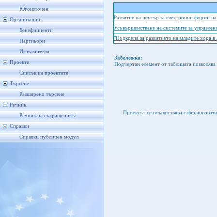
Югоизточен
Развитие на център за електронни форми н
Организации
Усъвършенстване на системите за управлен
Бенефициенти
"Подкрепа за развитието на младите хора в
Партньори
Изпълнители
Забележка:
Проекти
Подчертан елемент от таблицата позволява 
Списък на проектите
Търсене
Разширено търсене
Речник
Проектът се осъществява с финансоват
Речник на съкращенията
Справки
Справки публичен модул