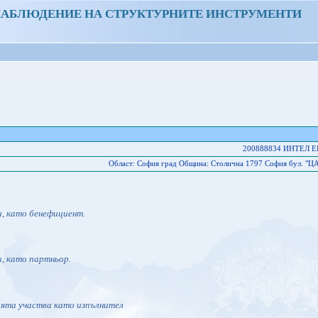
НАБЛЮДЕНИЕ НА СТРУКТУРНИТЕ ИНСТРУМЕНТИ
200888834 ИНТЕЛ 
Област: София град Oбщина: Столична 1797 София бул. "Ц
и, като бенефициент.
и, като партньор.
ията участва като изпълнител