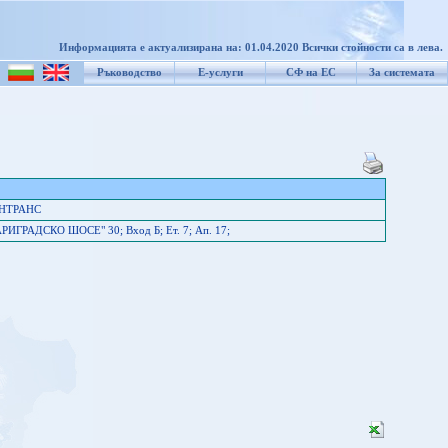
Информацията е актуализирана на: 01.04.2020 Всички стойности са в лева.
Ръководство
Е-услуги
СФ на ЕС
За системата
ЕНТРАНС
АРИГРАДСКО ШОСЕ" 30; Вход Б; Ет. 7; Ап. 17;