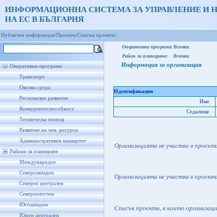
ИНФОРМАЦИОННА СИСТЕМА ЗА УПРАВЛЕНИЕ И 
НА ЕС В БЪЛГАРИЯ
Публична информация/
Проекти/
Списък проекти/
Оперативна програма:
Всички
Район за планиране:
Всички
Информация за организация
Оперативни програми
Транспорт
Околна среда
Идентификация
Регионално развитие
Име
Конкурентоспособност
Седалище
Техническа помощ
Развитие на чов. ресурси
Административен капацитет
Организацията не участва в проект
Райони за планиране
Международен
Северозападен
Организацията не участва в проект
Северен централен
Североизточен
Югозападен
Списък проекти, в които организац
Южен централен