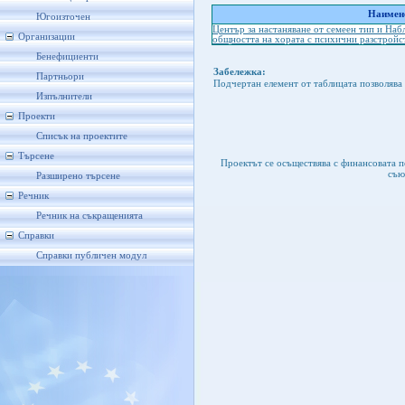
Наимено
Югоизточен
Център за настаняване от семеен тип и Наб
Организации
общността на хората с психични разстройс
Бенефициенти
Забележка:
Партньори
Подчертан елемент от таблицата позволява 
Изпълнители
Проекти
Списък на проектите
Търсене
Проектът се осъществява с финансовата 
съю
Разширено търсене
Речник
Речник на съкращенията
Справки
Справки публичен модул