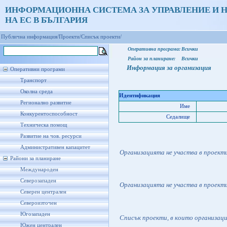
ИНФОРМАЦИОННА СИСТЕМА ЗА УПРАВЛЕНИЕ И 
НА ЕС В БЪЛГАРИЯ
Публична информация/
Проекти/
Списък проекти/
Оперативна програма:
Всички
Район за планиране:
Всички
Информация за организация
Оперативни програми
Транспорт
Околна среда
Идентификация
Регионално развитие
Име
Конкурентоспособност
Седалище
Техническа помощ
Развитие на чов. ресурси
Административен капацитет
Организацията не участва в проект
Райони за планиране
Международен
Северозападен
Организацията не участва в проект
Северен централен
Североизточен
Югозападен
Списък проекти, в които организац
Южен централен