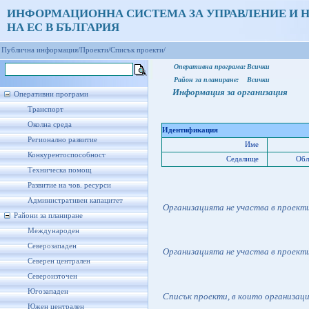
ИНФОРМАЦИОННА СИСТЕМА ЗА УПРАВЛЕНИЕ И 
НА ЕС В БЪЛГАРИЯ
Публична информация/
Проекти/
Списък проекти/
Оперативна програма:
Всички
Район за планиране:
Всички
Информация за организация
Оперативни програми
Транспорт
Околна среда
Идентификация
Регионално развитие
Име
Конкурентоспособност
Седалище
Обл
Техническа помощ
Развитие на чов. ресурси
Административен капацитет
Организацията не участва в проект
Райони за планиране
Международен
Северозападен
Организацията не участва в проект
Северен централен
Североизточен
Югозападен
Списък проекти, в които организац
Южен централен