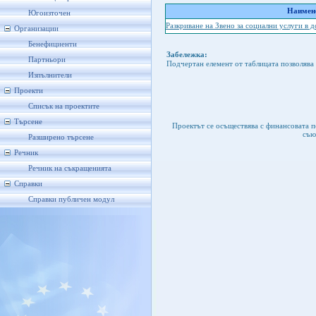
Наимено
Югоизточен
Разкриване на Звено за социални услуги в
Организации
Бенефициенти
Забележка:
Партньори
Подчертан елемент от таблицата позволява 
Изпълнители
Проекти
Списък на проектите
Търсене
Проектът се осъществява с финансовата 
съю
Разширено търсене
Речник
Речник на съкращенията
Справки
Справки публичен модул