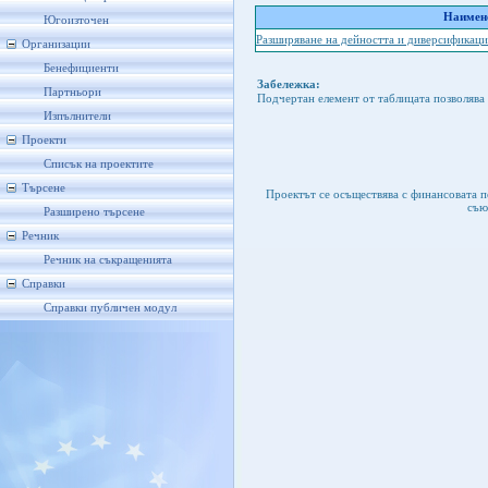
Наимено
Югоизточен
Разширяване на дейността и диверсификац
Организации
Бенефициенти
Забележка:
Партньори
Подчертан елемент от таблицата позволява 
Изпълнители
Проекти
Списък на проектите
Търсене
Проектът се осъществява с финансовата 
съю
Разширено търсене
Речник
Речник на съкращенията
Справки
Справки публичен модул