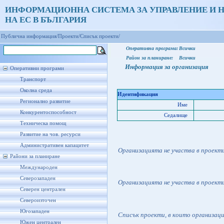
ИНФОРМАЦИОННА СИСТЕМА ЗА УПРАВЛЕНИЕ И 
НА ЕС В БЪЛГАРИЯ
Публична информация/
Проекти/
Списък проекти/
Оперативна програма:
Всички
Район за планиране:
Всички
Информация за организация
Оперативни програми
Транспорт
Околна среда
Идентификация
Регионално развитие
Име
Конкурентоспособност
Седалище
Техническа помощ
Развитие на чов. ресурси
Административен капацитет
Организацията не участва в проект
Райони за планиране
Международен
Северозападен
Организацията не участва в проект
Северен централен
Североизточен
Югозападен
Списък проекти, в които организац
Южен централен