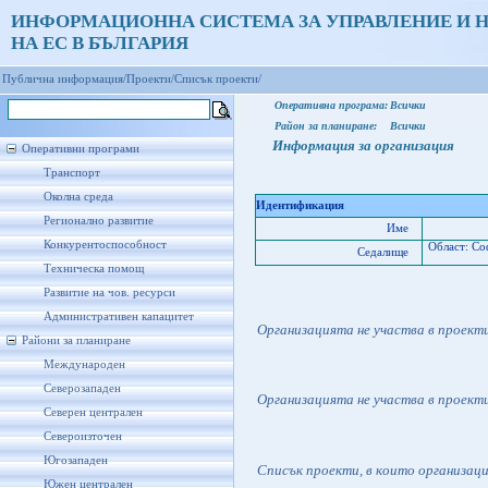
ИНФОРМАЦИОННА СИСТЕМА ЗА УПРАВЛЕНИЕ И 
НА ЕС В БЪЛГАРИЯ
Публична информация/
Проекти/
Списък проекти/
Оперативна програма:
Всички
Район за планиране:
Всички
Информация за организация
Оперативни програми
Транспорт
Околна среда
Идентификация
Регионално развитие
Име
Конкурентоспособност
Област: Со
Седалище
Техническа помощ
Развитие на чов. ресурси
Административен капацитет
Организацията не участва в проект
Райони за планиране
Международен
Северозападен
Организацията не участва в проект
Северен централен
Североизточен
Югозападен
Списък проекти, в които организац
Южен централен