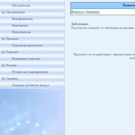
Наимено
Югоизточен
Живота е движение
Организации
Бенефициенти
Забележка:
Партньори
Подчертан елемент от таблицата позволява 
Изпълнители
Проекти
Списък на проектите
Търсене
Проектът се осъществява с финансовата 
съю
Разширено търсене
Речник
Речник на съкращенията
Справки
Справки публичен модул