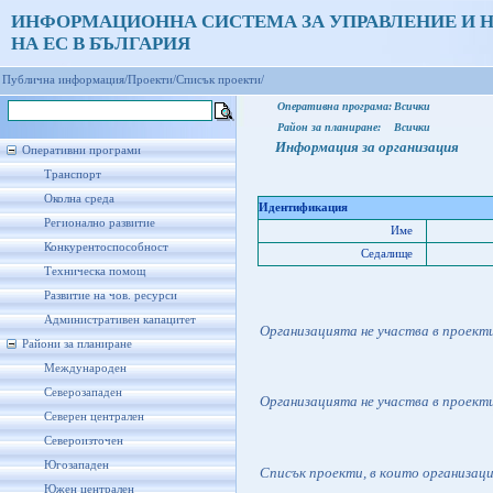
ИНФОРМАЦИОННА СИСТЕМА ЗА УПРАВЛЕНИЕ И 
НА ЕС В БЪЛГАРИЯ
Публична информация/
Проекти/
Списък проекти/
Оперативна програма:
Всички
Район за планиране:
Всички
Информация за организация
Оперативни програми
Транспорт
Околна среда
Идентификация
Регионално развитие
Име
Конкурентоспособност
Седалище
Техническа помощ
Развитие на чов. ресурси
Административен капацитет
Организацията не участва в проект
Райони за планиране
Международен
Северозападен
Организацията не участва в проект
Северен централен
Североизточен
Югозападен
Списък проекти, в които организац
Южен централен