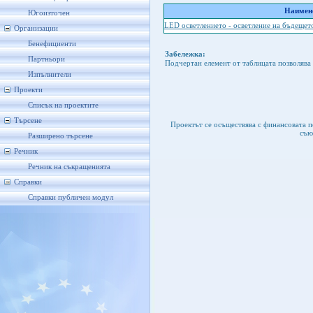
Наимено
Югоизточен
LED осветлението - осветление на бъдещет
Организации
Бенефициенти
Забележка:
Партньори
Подчертан елемент от таблицата позволява 
Изпълнители
Проекти
Списък на проектите
Търсене
Проектът се осъществява с финансовата 
съю
Разширено търсене
Речник
Речник на съкращенията
Справки
Справки публичен модул