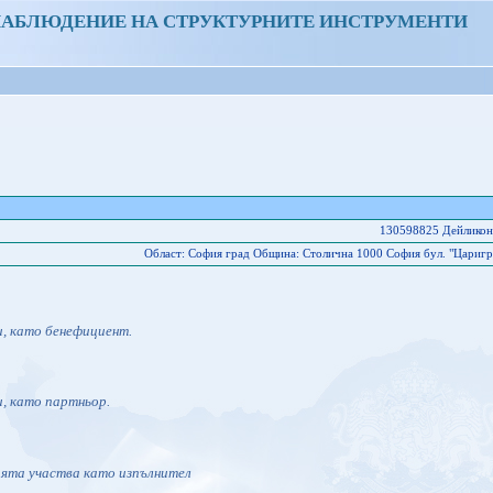
НАБЛЮДЕНИЕ НА СТРУКТУРНИТЕ ИНСТРУМЕНТИ
130598825 Дейлико
Област: София град Oбщина: Столична 1000 София бул. "Царигр
и, като бенефициент.
и, като партньор.
ията участва като изпълнител