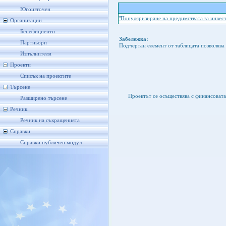
Югоизточен
"Популяризиране на предимствата за инвест
Организации
Бенефициенти
Забележка:
Партньори
Подчертан елемент от таблицата позволява 
Изпълнители
Проекти
Списък на проектите
Търсене
Проектът се осъществява с финансоват
Разширено търсене
Речник
Речник на съкращенията
Справки
Справки публичен модул