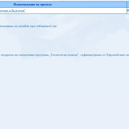
Наименование на проекта
иране в България"
B
показване на детайли при избирането му.
а подкрепа на оперативна програма „Техническа помощ”, съфинансирана от Европейския съ