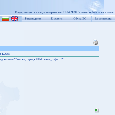
Информацията е актуализирана на: 01.04.2020 Всички стойности са в лева.
Ръководство
Е-услуги
СФ на ЕС
За системата
нт ЕООД
адско шосе" 7-ми км, сграда АТМ център, офис 625