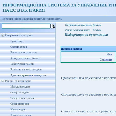
ИНФОРМАЦИОННА СИСТЕМА ЗА УПРАВЛЕНИЕ И 
НА ЕС В БЪЛГАРИЯ
Публична информация/
Проекти/
Списък проекти/
Оперативна програма:
Всички
Район за планиране:
Всички
Информация за организация
Оперативни програми
Транспорт
Околна среда
Идентификация
Регионално развитие
Име
Конкурентоспособност
Седалище
Техническа помощ
Развитие на чов. ресурси
Административен капацитет
Организацията не участва в проект
Райони за планиране
Международен
Северозападен
Организацията не участва в проект
Северен централен
Североизточен
Югозападен
Списък проекти, в които организац
Южен централен