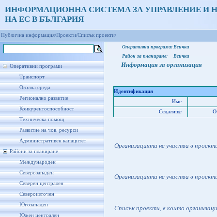
ИНФОРМАЦИОННА СИСТЕМА ЗА УПРАВЛЕНИЕ И 
НА ЕС В БЪЛГАРИЯ
Публична информация/
Проекти/
Списък проекти/
Оперативна програма:
Всички
Район за планиране:
Всички
Информация за организация
Оперативни програми
Транспорт
Околна среда
Идентификация
Регионално развитие
Име
Конкурентоспособност
Седалище
О
Техническа помощ
Развитие на чов. ресурси
Административен капацитет
Организацията не участва в проект
Райони за планиране
Международен
Северозападен
Организацията не участва в проект
Северен централен
Североизточен
Югозападен
Списък проекти, в които организац
Южен централен