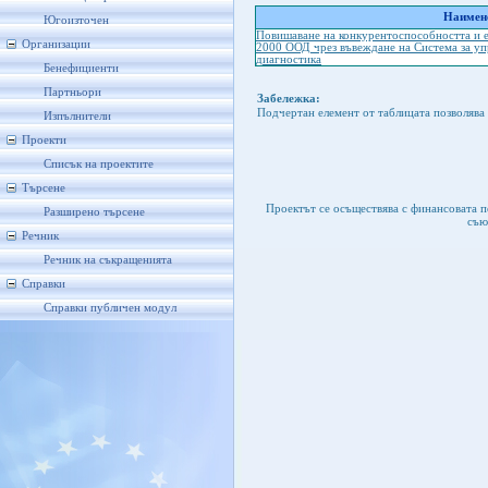
Наимено
Югоизточен
Повишаване на конкурентоспособността и 
Организации
2000 ООД чрез въвеждане на Система за уп
диагностика
Бенефициенти
Партньори
Забележка:
Подчертан елемент от таблицата позволява 
Изпълнители
Проекти
Списък на проектите
Търсене
Проектът се осъществява с финансовата 
Разширено търсене
съю
Речник
Речник на съкращенията
Справки
Справки публичен модул