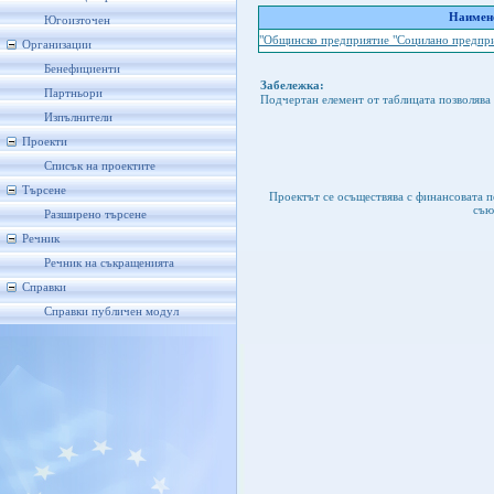
Наимено
Югоизточен
"Общинско предприятие "Социлано предпри
Организации
Бенефициенти
Забележка:
Партньори
Подчертан елемент от таблицата позволява 
Изпълнители
Проекти
Списък на проектите
Търсене
Проектът се осъществява с финансовата 
съю
Разширено търсене
Речник
Речник на съкращенията
Справки
Справки публичен модул