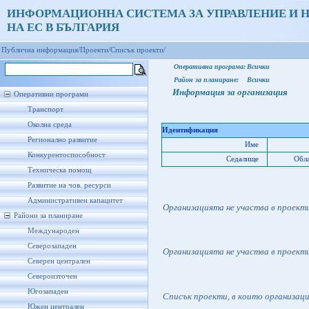
ИНФОРМАЦИОННА СИСТЕМА ЗА УПРАВЛЕНИЕ И 
НА ЕС В БЪЛГАРИЯ
Публична информация/
Проекти/
Списък проекти/
Оперативна програма:
Всички
Район за планиране:
Всички
Информация за организация
Оперативни програми
Транспорт
Околна среда
Идентификация
Регионално развитие
Име
Конкурентоспособност
Седалище
Обла
Техническа помощ
Развитие на чов. ресурси
Административен капацитет
Организацията не участва в проект
Райони за планиране
Международен
Северозападен
Организацията не участва в проект
Северен централен
Североизточен
Югозападен
Списък проекти, в които организац
Южен централен