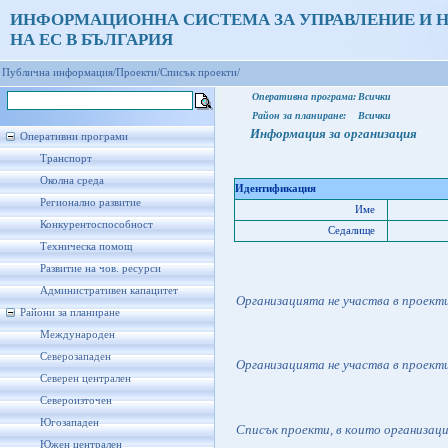
ИНФОРМАЦИОННА СИСТЕМА ЗА УПРАВЛЕНИЕ И 
НА ЕС В БЪЛГАРИЯ
Публична информация/
Проекти/
Списък проекти/
Оперативна програма:
Всички
Район за планиране:
Всички
Информация за организация
Оперативни програми
Транспорт
Околна среда
Идентификация
Регионално развитие
Име
Конкурентоспособност
Седалище
Техническа помощ
Развитие на чов. ресурси
Административен капацитет
Организацията не участва в проект
Райони за планиране
Международен
Северозападен
Организацията не участва в проект
Северен централен
Североизточен
Югозападен
Списък проекти, в които организац
Южен централен