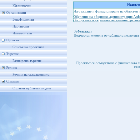
Наимено
Югоизточен
Изграждане и функциониране на областен 
Организации
Обучение на общинска администрация Алфа
Бенефициенти
обслужване и укрепване на административн
Партньори
Забележка:
Изпълнители
Подчертан елемент от таблицата позволява 
Проекти
Списък на проектите
Търсене
Разширено търсене
Проектът се осъществява с финансовата 
съю
Речник
Речник на съкращенията
Справки
Справки публичен модул