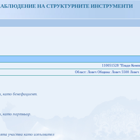
НАБЛЮДЕНИЕ НА СТРУКТУРНИТЕ ИНСТРУМЕНТИ
110051528 "Плади Комп
Област: Ловеч Oбщина: Ловеч 5500 Ловеч 
и, като бенефициент.
и, като партньор.
ията участва като изпълнител