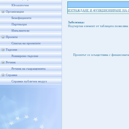
Югоизточен
ИЗГРАЖДАНЕ И ФУНКЦИОНИРАНЕ НА 
Организации
Бенефициенти
Забележка:
Партньори
Подчертан елемент от таблицата позволява 
Изпълнители
Проекти
Списък на проектите
Търсене
Проектът се осъществява с финансоват
Разширено търсене
Речник
Речник на съкращенията
Справки
Справки публичен модул