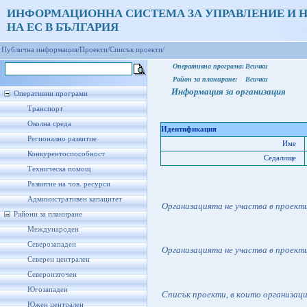
ИНФОРМАЦИОННА СИСТЕМА ЗА УПРАВЛЕНИЕ И 
НА ЕС В БЪЛГАРИЯ
Публична информация/
Проекти/
Списък проекти/
Оперативна програма:
Всички
Район за планиране:
Всички
Информация за организация
Оперативни програми
Транспорт
Околна среда
Идентификация
Регионално развитие
Име
Конкурентоспособност
Седалище
Техническа помощ
Развитие на чов. ресурси
Административен капацитет
Организацията не участва в проект
Райони за планиране
Международен
Северозападен
Организацията не участва в проект
Северен централен
Североизточен
Югозападен
Списък проекти, в които организац
Южен централен