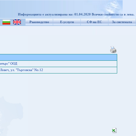
Информацията е актуализирана на: 01.04.2020 Всички стойности са в лева.
Ръководство
Е-услуги
СФ на ЕС
За системата
ютърс" ООД
Ловеч, ул. "Търговска" No.12