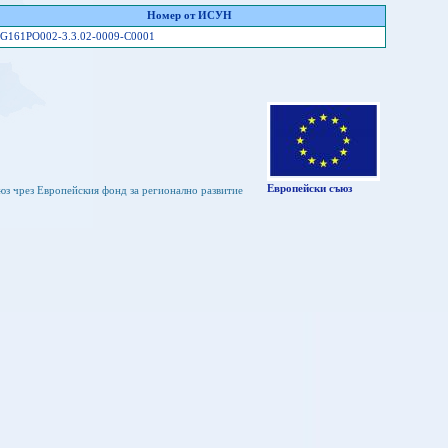
Номер от ИСУН
G161PO002-3.3.02-0009-C0001
Европейски съюз
юз чрез Европейския фонд за регионално развитие