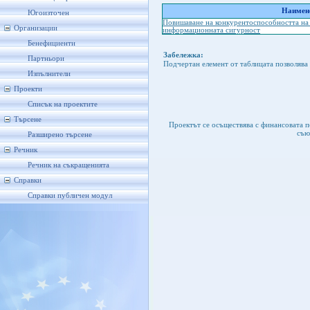
Наимено
Югоизточен
Повишаване на конкурентоспособността на
Организации
информационната сигурност
Бенефициенти
Забележка:
Партньори
Подчертан елемент от таблицата позволява 
Изпълнители
Проекти
Списък на проектите
Търсене
Проектът се осъществява с финансовата 
съю
Разширено търсене
Речник
Речник на съкращенията
Справки
Справки публичен модул