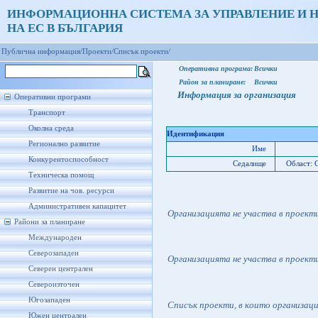
ИНФОРМАЦИОННА СИСТЕМА ЗА УПРАВЛЕНИЕ И 
НА ЕС В БЪЛГАРИЯ
Публична информация/
Проекти/
Списък проекти/
Оперативна програма:
Всички
Район за планиране:
Всички
Информация за организация
Оперативни програми
Транспорт
Околна среда
Идентификация
Регионално развитие
Име
Конкурентоспособност
Седалище
Област: 
Техническа помощ
Развитие на чов. ресурси
Административен капацитет
Организацията не участва в проект
Райони за планиране
Международен
Северозападен
Организацията не участва в проект
Северен централен
Североизточен
Югозападен
Списък проекти, в които организац
Южен централен