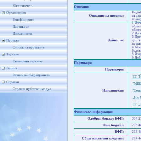
Бла
Югоизточен
Описание
Подоб
Организации
Описание на проекта:
държа
пожа
Бенефициенти
1 Изг
облас
Партньори
общес
2 Изг
Изпълнители
3 Пре
Дейности:
достъ
Проекти
практ
4 Кам
Списък на проектите
бедст
5 Изв
Търсене
6 Дей
Разширено търсене
Партньори
Речник
Партньори:
Речник на съкращенията
ЕТ "
Справки
"МВВ
Справки публичен модул
Изпълнители:
"Сми
„Ню 
ЕТ „
Финансова информация
Одобрен бюджет БФП:
364 
Общ бюджет:
298 
БФП:
298 
Общо изплатени средства:
294 