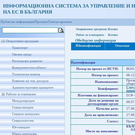
ИНФОРМАЦИОННА СИСТЕМА ЗА УПРАВЛЕНИЕ И 
НА ЕС В БЪЛГАРИЯ
Публична информация/
Проекти/
Списък проекти/
Оперативна програма:
Всички
Район за планиране:
Всички
Обобщена информация
Оперативни програми
Идентификация
Описание
Транспорт
Околна среда
Регионално развитие
Идентификация
Конкурентоспособност
Номер на проект от ИСУН:
BG051
Техническа помощ
Номер на проект:
08-12
Прозр
Развитие на чов. ресурси
Наименование:
общес
Сдруж
Административен капацитет
Бенефициент:
иници
Райони за планиране
Източник на финансиране:
ЕСФ 
Дата на решение на
Международен
08.07
договарящия орган:
Северозападен
Начална дата:
27.08
Северен централен
Дата на приключване:
27.08
Североизточен
Статус:
Прик
БЪЛ
Югозападен
ЮГО
Място на изпълнение:
Юго
Южен централен