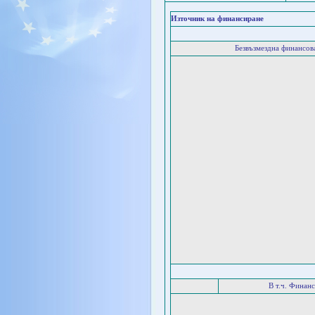
Източник на финансиране
Безвъзмездна финансо
В т.ч. Финан