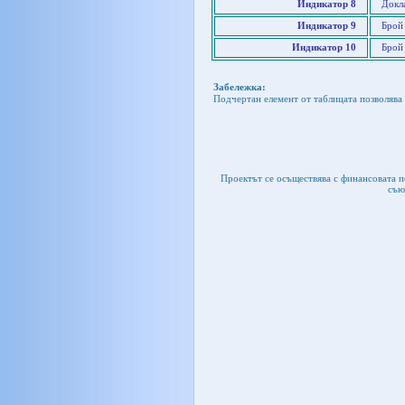
Индикатор 8
Докл
Индикатор 9
Брой
Индикатор 10
Брой
Забележка:
Подчертан елемент от таблицата позволява 
Проектът се осъществява с финансовата 
съю