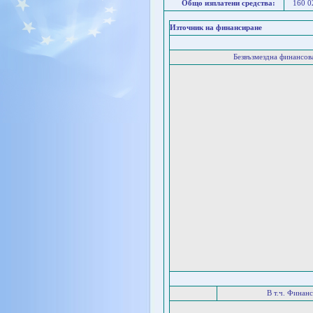
Общо изплатени средства:
160 
Източник на финансиране
Безвъзмездна финансо
В т.ч. Финан