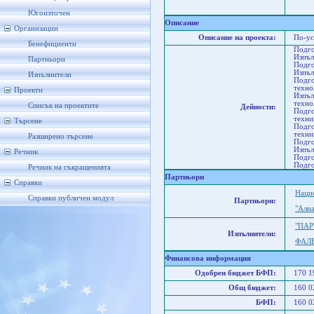
Со
Ст
Югоизточен
Описание
Организации
Описание на проекта:
По-ус
Бенефициенти
Подго
Изпъл
Партньори
Подго
Изпъл
Изпълнители
Подго
техно
Проекти
Изпъл
техно
Списък на проектите
Дейности:
Подго
техни
Търсене
Подго
техни
Разширено търсене
Подго
Изпъл
Речник
Подго
Подго
Речник на съкращенията
Партньори
Справки
Наци
Справки публичен модул
Партньори:
"Али
"ПАР
Изпълнители:
ФАЛЕ
Финансова информация
Одобрен бюджет БФП:
170 
Общ бюджет:
160 
БФП:
160 