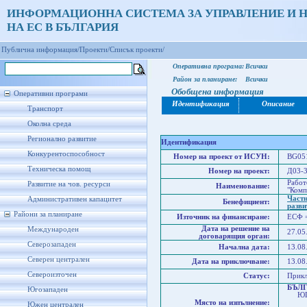
ИНФОРМАЦИОННА СИСТЕМА ЗА УПРАВЛЕНИЕ И 
НА ЕС В БЪЛГАРИЯ
Публична информация/
Проекти/
Списък проекти/
Оперативна програма:
Всички
Район за планиране:
Всички
Обобщена информация
Оперативни програми
Идентификация
Описание
Транспорт
Околна среда
Регионално развитие
Идентификация
Конкурентоспособност
Номер на проект от ИСУН:
BG051
Техническа помощ
Номер на проект:
Д03-3
Работ
Развитие на чов. ресурси
Наименование:
"Комп
Частн
Административен капацитет
Бенефициент:
разви
Райони за планиране
Източник на финансиране:
ЕСФ 
Дата на решение на
Международен
27.05
договарящия орган:
Северозападен
Начална дата:
13.08
Северен централен
Дата на приключване:
13.08
Североизточен
Статус:
Прик
БЪЛ
Югозападен
ЮГО
Място на изпълнение:
Юго
Южен централен