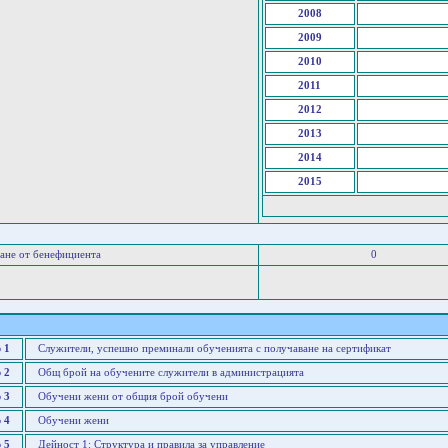
2008
2009
2010
2011
2012
2013
2014
2015
ане от бенефициента
0
 1
Служители, успешно преминали обученията с получаване на сертификат
 2
Общ брой на обучените служители в администрацията
 3
Обучени жени от общия брой обучени
 4
Обучени жени
 5
Дейност 1: Структура и правила за управление