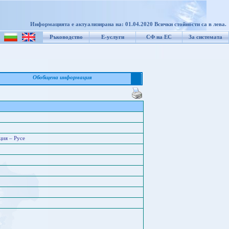
Информацията е актуализирана на: 01.04.2020 Всички стойности са в лева.
Ръководство
Е-услуги
СФ на ЕС
За системата
Обобщена информация
ция – Русе