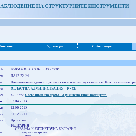
НАБЛЮДЕНИЕ НА СТРУКТУРНИТЕ ИНСТРУМЕНТИ
Описание
Партньори
Индикатори
Н:
BG051PO002-2.2.09-0042-C0001
т:
ЦА12-22-24
е:
Повишаване на административния капацитет на служителите в Областна администра
т:
ОБЛАСТНА АДМИНИСТРАЦИЯ – РУСЕ
е:
ЕСФ ==>
Оперативна програма "Административен капацитет"
н:
02.04.2013
а:
12.08.2013
е:
31.12.2014
с:
Приключен
БЪЛГАРИЯ
СЕВЕРНА И ЮГОИЗТОЧНА БЪЛГАРИЯ
е:
Северен централен
Русе