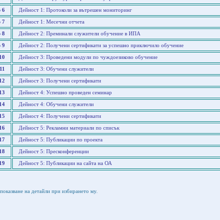
 6
Дейност 1: Протоколи за вътрешен мониторинг
 7
Дейност 1: Месечни отчета
 8
Дейност 2: Преминали служители обучение в ИПА
 9
Дейност 2: Получени сертификати за успешно приключило обучение
10
Дейност 3: Проведени модули по чуждоезиково обучение
11
Дейност 3: Обучени служители
12
Дейност 3: Получени сертификати
13
Дейност 4: Успешно проведен семинар
14
Дейност 4: Обучени служители
15
Дейност 4: Получени сертификати
16
Дейност 5: Рекламни материали по списък
17
Дейност 5: Публикации по проекта
18
Дейност 5: Пресконференции
19
Дейност 5: Публикации на сайта на ОА
показване на детайли при избирането му.