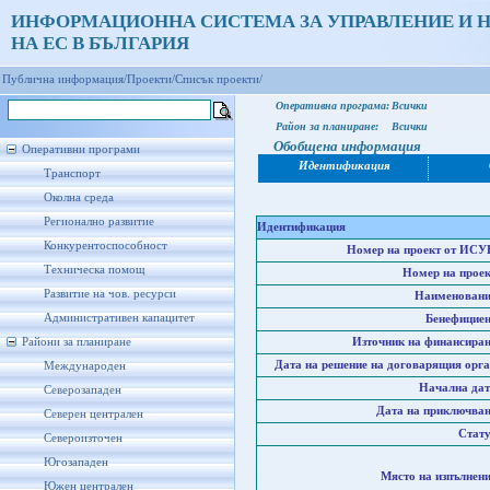
ИНФОРМАЦИОННА СИСТЕМА ЗА УПРАВЛЕНИЕ И 
НА ЕС В БЪЛГАРИЯ
Публична информация/
Проекти/
Списък проекти/
Оперативна програма:
Всички
Район за планиране:
Всички
Обобщена информация
Оперативни програми
Идентификация
Транспорт
Околна среда
Регионално развитие
Идентификация
Конкурентоспособност
Номер на проект от ИСУ
Техническа помощ
Номер на проек
Развитие на чов. ресурси
Наименовани
Административен капацитет
Бенефициен
Райони за планиране
Източник на финансиран
Дата на решение на договарящия орга
Международен
Начална дат
Северозападен
Дата на приключван
Северен централен
Стату
Североизточен
Югозападен
Място на изпълнени
Южен централен