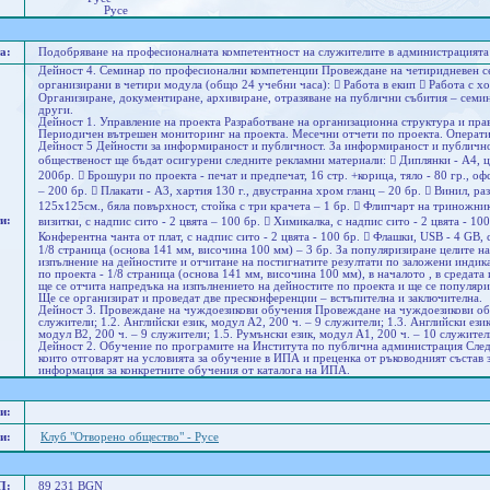
Русе
а:
Подобряване на професионалната компетентност на служителите в администрацията 
Дейност 4. Семинар по професионални компетенции Провеждане на четиридневен се
организирани в четири модула (общо 24 учебни часа):  Работа в екип  Работа с 
Организиране, документиране, архивиране, отразяване на публични събития – семин
други.
Дейност 1. Управление на проекта Разработване на организационна структура и пра
Периодичен вътрешен мониторинг на проекта. Месечни отчети по проекта. Операти
Дейност 5 Дейности за информираност и публичност. За информираност и публичност
общественост ще бъдат осигурени следните рекламни материали:  Диплянки - А4, цве
200бр.  Брошури по проекта - печат и предпечат, 16 стр. +корица, тяло - 80 гр., офс
– 200 бр.  Плакати - А3, хартия 130 г., двустранна хром гланц – 20 бр.  Винил, ра
125х125см., бяла повърхност, стойка с три крачета – 1 бр.  Флипчарт на триножник
и:
визитки, с надпис сито - 2 цвята – 100 бр.  Химикалка, с надпис сито - 2 цвята - 100
Конферентна чанта от плат, с надпис сито - 2 цвята - 100 бр.  Флашки, USB - 4 GB, 
1/8 страница (основа 141 мм, височина 100 мм) – 3 бр. За популяризиране целите 
изпълнение на дейностите и отчитане на постигнатите резултати по заложени индик
по проекта - 1/8 страница (основа 141 мм, височина 100 мм), в началото , в средата
ще се отчита напредъка на изпълнението на дейностите по проекта и ще се популя
Ще се организират и проведат две пресконференции – встъпителна и заключителна.
Дейност 3. Провеждане на чуждоезикови обучения Провеждане на чуждоезикови обуч
служители; 1.2. Английски език, модул А2, 200 ч. – 9 служители; 1.3. Английски език
модул B2, 200 ч. – 9 служители; 1.5. Румънски език, модул А1, 200 ч. – 10 служител
Дейност 2. Обучение по програмите на Института по публична администрация След 
които отговарят на условията за обучение в ИПА и преценка от ръководният състав
информация за конкретните обучения от каталога на ИПА.
и:
и:
Клуб "Отворено общество" - Русе
П:
89 231 BGN