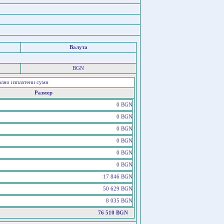
Валута
BGN
ално изплатени суми
Размер
0 BGN
0 BGN
0 BGN
0 BGN
0 BGN
0 BGN
17 846 BGN
50 629 BGN
8 035 BGN
76 510 BGN