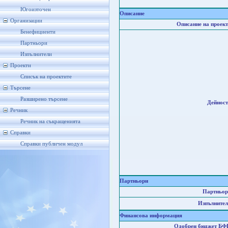
Югоизточен
Описание
Организации
Описание на проект
Бенефициенти
Партньори
Изпълнители
Проекти
Списък на проектите
Търсене
Разширено търсене
Дейност
Речник
Речник на съкращенията
Справки
Справки публичен модул
Партньори
Партньор
Изпълнител
Финансова информация
Одобрен бюджет БФ