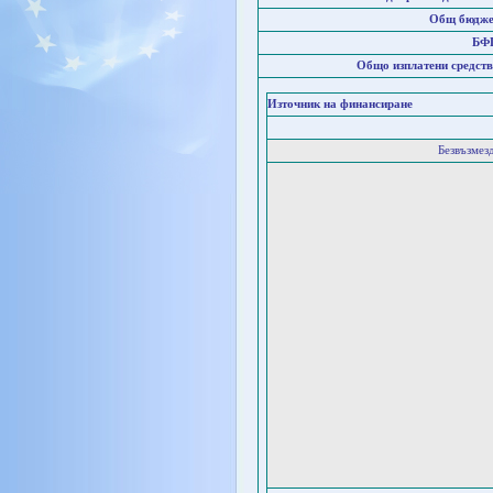
Общ бюдже
БФ
Общо изплатени средств
Източник на финансиране
Безвъзмез