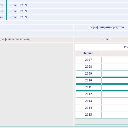
т:
76 510 BGN
П:
76 510 BGN
а:
76 510 BGN
Верифицирани средства
дна финансова помощ
76 510
Ре
Период
2007
2008
2009
2010
2011
2012
2013
2014
2015