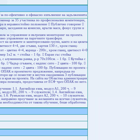
за по-ефективно и ефикасно изпълнение на задълженията
минар за 35 участника по професионални компетенции,
хора в неравностойно положение  Публично говорене 
ари, заседания на комисии, кръгли маси, фокус групи и
вила за управление и вътрешен мониторинг на проекта.
вно управление на паричните трансфери.
 на целевите и заинтересовани групи, както и на цялата
тност 4+4, две сгъвки, хартия 130 г., хром гланц-
ет - цветно 4+4, корица - 200г., хром гланц, цветност 4+0
змер 1х2 м. + стойка – 1 бр.  Екран със стойка
, с алуминиева рамка, р-р 70х100см. – 1 бр.  Кутийка с
 бр.  Чадър сгъваем, с надпис сито - 2 цвята - 100 бр. 
с надпис сито - 2 цвята - 100 бр. Публикации по проекта -
на ОПАК и проектното предложение, напредъка по
атори ще се поместят в местен ежедневник 3 публикации
 и в края на проекта. На сайта на Областна администрация
ризира помощта, предоставена от ЕСФ чрез ОПАК по него.
ения: 1.1. Английски език, модул А1, 200 ч. – 9
, модул B1, 200 ч. – 9 служители; 1.4. Английски език,
и; 1.6. Румънски език, модел А2, 200 ч. – 10 служители.
направено проучване за желанията на всички служители,
 за необходимостта от такова обучение, беше обработена