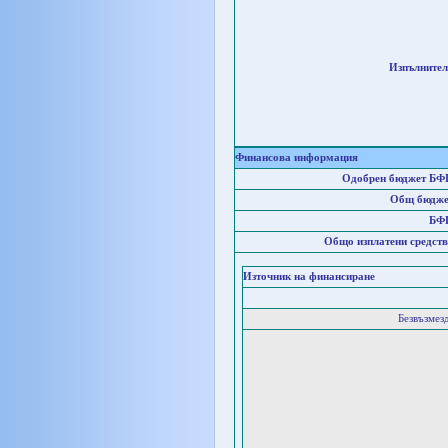
Изпълнител
Финансова информация
Одобрен бюджет БФ
Общ бюдже
БФ
Общо изплатени средств
Източник на финансиране
Безвъзмез