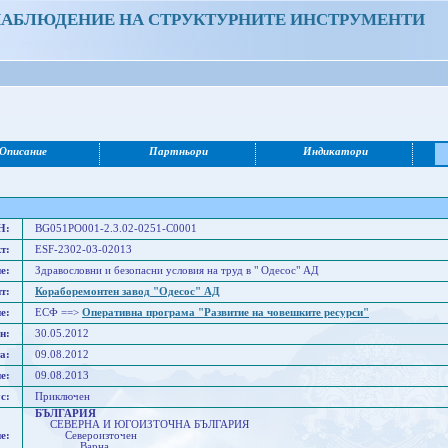
НАБЛЮДЕНИЕ НА СТРУКТУРНИТЕ ИНСТРУМЕНТИ
Описание
Партньори
Индикатори
Н:
BG051PO001-2.3.02-0251-C0001
т:
ESF-2302-03-02013
е:
Здравословни и безопасни условия на труд в " Одесос" АД
т:
Кораборемонтен завод "Одесос" АД
е:
ЕСФ ==>
Оперативна програма "Развитие на човешките ресурси"
н:
30.05.2012
а:
09.08.2012
е:
09.08.2013
с:
Приключен
БЪЛГАРИЯ
СЕВЕРНА И ЮГОИЗТОЧНА БЪЛГАРИЯ
е:
Североизточен
Варна