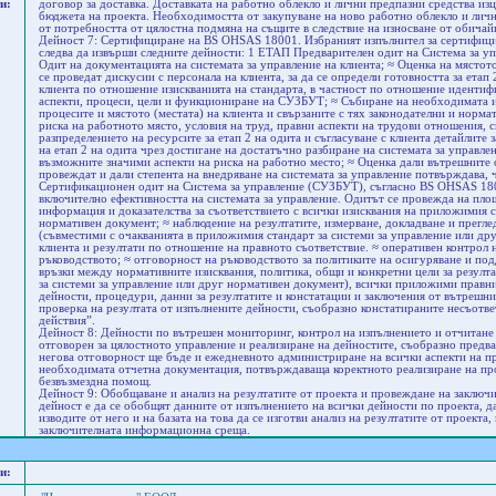
и:
договор за доставка. Доставката на работно облекло и лични предпазни средства из
бюджета на проекта. Необходимостта от закупуване на ново работно облекло и личн
от потребността от цялостна подмяна на същите в следствие на износване от обичай
Дейност 7: Сертифициране на BS OHSAS 18001. Избраният изпълнител за сертифици
следва да извърши следните дейности: 1 ЕТАП Предварителен одит на Система за 
Одит на документацията на системата за управление на клиента; ≈ Оценка на мястот
се проведат дискусии с персонала на клиента, за да се определи готовността за етап
клиента по отношение изискванията на стандарта, в частност по отношение идентиф
аспекти, процеси, цели и функциониране на СУЗБУТ; ≈ Събиране на необходимата и
процесите и мястото (местата) на клиента и свързаните с тях законодателни и норма
риска на работното място, условия на труд, правни аспекти на трудови отношения, св
разпределението на ресурсите за етап 2 на одита и съгласуване с клиента детайлите 
на етап 2 на одита чрез достигане на достатъчно разбиране на системата за управле
възможните значими аспекти на риска на работно место; ≈ Оценка дали вътрешните 
провеждат и дали степента на внедряване на системата за управление потвърждава, ч
Сертификационен одит на Система за управление (СУЗБУТ), съгласно BS OHSAS 1800
включително ефективността на системата за управление. Одитът се провежда на площ
информация и доказателства за съответствието с всички изисквания на приложимия с
нормативен документ; ≈ наблюдение на резултатите, измерване, докладване и прегле
(съвместими с очакванията в приложимия стандарт за системи за управление или дру
клиента и резултати по отношение на правното съответствие. ≈ оперативен контрол н
ръководството; ≈ отговорност на ръководството за политиките на осигуряване и под
връзки между нормативните изисквания, политика, общи и конкретни цели за резулт
за системи за управление или друг нормативен документ), всички приложими правни
дейности, процедури, данни за резултатите и констатации и заключения от вътреш
проверка на резултата от изпълнените дейности, съобразно констатираните несъотв
действия”.
Дейност 8: Дейности по вътрешен мониторинг, контрол на изпълнението и отчитане 
отговорен за цялостното управление и реализиране на дейностите, съобразно предв
негова отговорност ще бъде и ежедневното администриране на всички аспекти на пр
необходимата отчетна документация, потвърждаваща коректното реализиране на про
безвъзмездна помощ.
Дейност 9: Обобщаване и анализ на резултатите от проекта и провеждане на заклю
дейност е да се обобщят данните от изпълнението на всички дейности по проекта, 
изводите от него и на базата на това да се изготви анализ на резултатите от проект
заключителната информационна среща.
и: