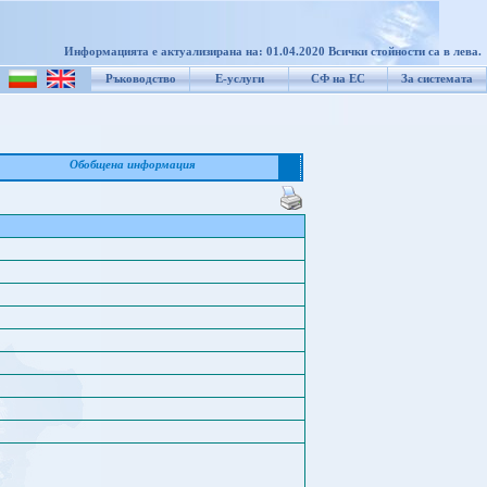
Информацията е актуализирана на: 01.04.2020 Всички стойности са в лева.
Ръководство
Е-услуги
СФ на ЕС
За системата
Обобщена информация