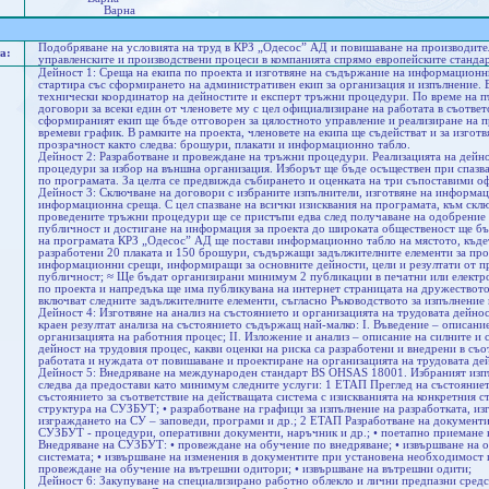
Варна
Подобряване на условията на труд в КРЗ „Одесос” АД и повишаване на производител
а:
управленските и производствени процеси в компанията спрямо европейските станда
Дейност 1: Среща на екипа по проекта и изготвяне на съдържание на информационн
стартира със сформирането на административен екип за организация и изпълнение. Е
технически координатор на дейностите и експерт тръжни процедури. По време на п
договори за всеки един от членовете му с цел официализиране на работата в съответ
сформираният екип ще бъде отговорен за цялостното управление и реализиране на 
времеви график. В рамките на проекта, членовете на екипа ще съдействат и за изгот
прозрачност както следва: брошури, плакати и информационно табло.
Дейност 2: Разработване и провеждане на тръжни процедури. Реализацията на дейн
процедури за избор на външна организация. Изборът ще бъде осъществен при спазв
по програмата. За целта се предвижда събирането и оценката на три съпоставими 
Дейност 3: Сключване на договори с избраните изпълнители, изготвяне на информа
информационна среща. С цел спазване на всички изисквания на програмата, към скл
проведените тръжни процедури ще се пристъпи едва след получаване на одобрение 
публичност и достигане на информация за проекта до широката общественост ще бъ
на програмата КРЗ „Одесос” АД ще постави информационно табло на мястото, къдет
разработени 20 плаката и 150 брошури, съдържащи задължителните елементи за про
информационни срещи, информиращи за основните дейности, цели и резултати от пр
публичност; ≈ Ще бъдат организирани минимум 2 публикации в печатни или електр
по проекта и напредъка ще има публикувана на интернет страницата на дружествот
включват следните задължителните елементи, съгласно Ръководството за изпълнение
Дейност 4: Изготвяне на анализ на състоянието и организацията на трудовата дейнос
краен резултат анализа на състоянието съдържащ най-малко: I. Въведение – описани
организацията на работния процес; II. Изложение и анализ – описание на силните и 
дейност на трудовия процес, какви оценки на риска са разработени и внедрени в съо
работата и нуждата от повишаване и проектиране на организацията на трудовата дей
Дейност 5: Внедряване на международен стандарт BS OHSAS 18001. Избраният изпъл
следва да предостави като минимум следните услуги: 1 ЕТАП Преглед на състояниет
състоянието за съответствие на действащата система с изискванията на конкретния ст
структура на СУЗБУТ; • разработване на графици за изпълнение на разработката, и
изграждането на СУ – заповеди, програми и др.; 2 ЕТАП Разработване на документи
СУЗБУТ - процедури, оперативни документи, наръчник и др.; • поетапно приемане 
Внедряване на СУЗБУТ: • провеждане на обучение по внедряване; • извършване на о
системата; • извършване на изменения в документите при установена необходимост
провеждане на обучение на вътрешни одитори; • извършване на вътрешни одити;
Дейност 6: Закупуване на специализирано работно облекло и лични предпазни средс