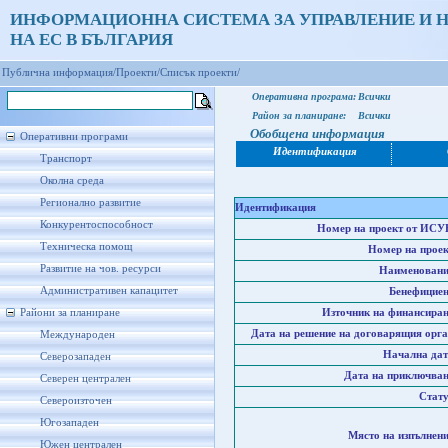
ИНФОРМАЦИОННА СИСТЕМА ЗА УПРАВЛЕНИЕ И 
НА ЕС В БЪЛГАРИЯ
Публична информация/
Проекти/
Списък проекти/
Оперативна програма:
Всички
Район за планиране:
Всички
Обобщена информация
Оперативни програми
Идентификация
Транспорт
Околна среда
Регионално развитие
Идентификация
Конкурентоспособност
Номер на проект от ИСУ
Техническа помощ
Номер на проек
Развитие на чов. ресурси
Наименовани
Административен капацитет
Бенефициен
Райони за планиране
Източник на финансиран
Дата на решение на договарящия орга
Международен
Начална дат
Северозападен
Дата на приключван
Северен централен
Стату
Североизточен
Югозападен
Място на изпълнени
Южен централен