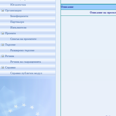
Югоизточен
Описание
Организации
Описание на проект
Бенефициенти
Партньори
Изпълнители
Проекти
Списък на проектите
Търсене
Разширено търсене
Речник
Речник на съкращенията
Справки
Справки публичен модул