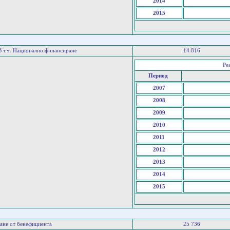
2014
2015
В т.ч. Национално финансиране
14 816
Ре
Период
2007
2008
2009
2010
2011
2012
2013
2014
2015
ане от бенефициента
25 736