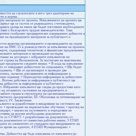
ността на служителите в него чрез адаптиране на
рти и норми.
ите материали по проекта. Изпълнението на проекта ще
кипът ще се състои от ръководител, счетоводител,
ървата среща на екипа ще бъдат изготвени необходимите
ствие с българското трудов законодателство. Така
проекта съобразно предварително планираните дейности и
вяне на предвидените материали за публичност и
остта включва организирането и провеждането на седем
ане на ПМС 55 и ръководството за изпълнение на проекти
оферти, съдържащи техническо и финансово предложение.
ционните материали и провеждане на първа
ючване на договори с избраните изпълнители по
от страна на Възложителя. За постигане на максимална
дат предприети следните мерки: ≈ В хода на изпълнение
о се извършват дейностите по операцията; ≈ Ще бъдат
грамата; ≈ Ще се организират и проведат две
оекта, съгласно изискванията за информиране и
онни издания; ≈ Периодична информация за дейностите
о. Всички действия за информация и публичност ще
 на дейности за информиране и публичност.
т. Избраният изпълнител ще следва да предостави като
е на сегашното състояние на предприятието и
слабите страни в структурата на организационната
тветното предприятие; III. Обосновка за оптимизиране на
ност; IV. Заключение.
нител за разработване и внедряване на системата ще
о: • провеждане на първоначално обучение; • преглед на
андарт; • анализ на състоянието и определяне на
зготвяне на всички необходими документи по
те от СУЗБУТ: • разработване на документите от
на документите от съвместни работни екипи; 3 ЕТАП
дити по елементите от стандарта при внедряването на
 по време на одитите; 4 ЕТАП Функциониране: •
тва. Дейността ще бъде изпълнена от изпълнител по