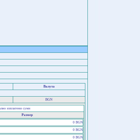
Валута
BGN
ално изплатени суми
Размер
0 BGN
0 BGN
0 BGN