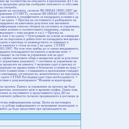
цяло ще съответства на описаното в приложение А3.1 на
и предпазни средства съобразно описаното се обуславя
на употреба.
ране на системата, съгласно BS OHSAS 18001:2007 ще
управление (СУЗБУТ), съгласно BS OHSAS 18001:2007: ≈
о на клиента и специфичните за площадката условия и да
 2 на одита. ≈ Преглед на състоянието и разбирането на
ицирането на ключовите резултати или значимите
нформация относно обхвата на системата за управление,
тивни аспекти и съответствието (например, оценка на
ързаните с това рискове и т.н.); ≈ Преглед на
за етап 2 на одита; ≈ Осигуряване на основа за планиране
ние на персонала и дейностите на площадката във връзка с
одити и прегледа от ръководството се планират и
е клиентът е готов за етап 2 на одита. 2 ЕТАП
1:2007: На този етап трябва да се оцени внедряването,
адката (площадките) на клиента и включва поне: ≈
тандарт за системи за управление или на друг
д спрямо ключовите общи и конкретни цели за резултати
г нормативен документ); ≈ системата за управление на
а процесите на клиента; ≈ вътрешен одит и преглед от
държане на здравословни и безопасни условия на труд; ≈
атите (съвместими с очакванията в приложимия стандарт
 изисквания, отговорности, компетентност на персонала,
ни одити 3 ЕТАП Последващ одит (при необходимост): ≈
етствия и документираните “Искания за коригиращи
на проекта. Екипът за управление на проекта ще бъде
арително заложените цели и времеви график. Освен това
оекта за изготвянето и представянето пред ДО на
ектните дейности съгласно предвиденото в договора за
чителна информационна среща. Целта на настоящата
да се добави информацията от вътрешният мониторинг и
а, който да бъде представен при провеждането на