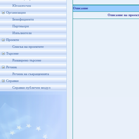
Югоизточен
Описание
Организации
Описание на проект
Бенефициенти
Партньори
Изпълнители
Проекти
Списък на проектите
Търсене
Разширено търсене
Речник
Речник на съкращенията
Справки
Справки публичен модул