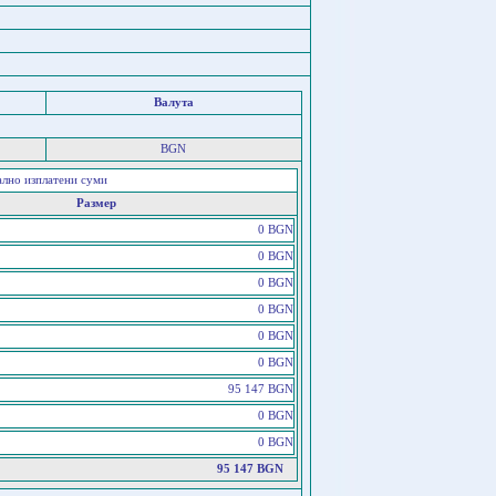
Валута
BGN
ално изплатени суми
Размер
0 BGN
0 BGN
0 BGN
0 BGN
0 BGN
0 BGN
95 147 BGN
0 BGN
0 BGN
95 147 BGN