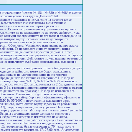
в инсталациите /цехове № 151, № 630 и № 608/ за амоняк
безопасни условия на труд в „Неохим” АД.
спешно управление и изпълнение на проекта ще се
 в съответствие със заложеното в сключения с
ът ще е съставен от експерти с различни
кта. Екипът за организация и управление на проекта
пълнението на предвидените по договора дейности; • да
 да осигури своевременната подготовка и провеждане на
ява контрол върху изпълнението на договорните
евременно технически и финансови отчети по
рган. Обосновка: Успешното изпълнение на проекта се
дейности. То предполага екип от експерти, които
равлението на дейности в проектен формат. С оглед
а комуникация в екипа, редовни срещи на екипа с цел да
ригиращи действия. Дейностите по управление, отчетност,
ще се изпълняват съобразно изискванията, заложени в
а на предвидените по проекта стоки, оборудване и услуги
редвидени дейности, които ще бъдат възложени за
азанията за прилагане принципа на екологична
Предвидените възлагания са свързани с: 1. Избор на
нсталации /цехове № 151, № 630 и № 608/ за амоняк и
а горепосочените 256 лица; доставка на 2 бр. едноканални
а на 3 бр. газонепроницаеми химически костюми за реални
за дейностите по проекта; 4. Избор на изпълнител за
Обосновка: Възлагането и доставката на стоки,
и осигури по най-добър начин ефективното, ефикасно и
 ПМС № 55/2007 и постигане на заложените цели.
влиянието, което оказва върху здравето на работещите в
м АД, съдържащ и методика за управлен Описание:
а върху здравето на работещите в инсталациите /цехове №
 Външна организация, която ще излъчи експерти с
 избраните експерти за изготвянето на анализа,
ване състоянието на работната среда и безопасността на
вки, посочени в Насоките за кандидатстване, а именно:
. Договорите ще бъдат сключени за 704 часа, като е
двамата експерта възлиза на 17177,60 лева. Анализът ще