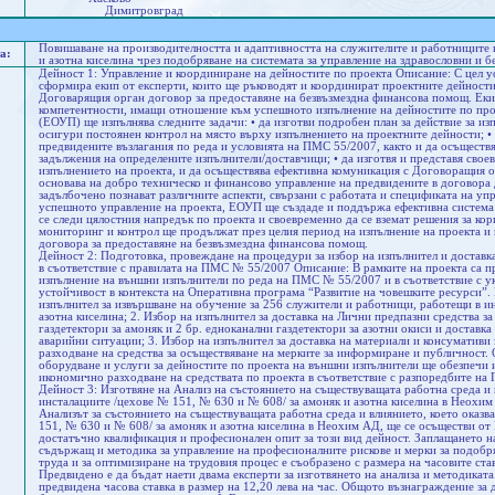
Димитровград
Повишаване на производителността и адаптивността на служителите и работниците 
а:
и азотна киселина чрез подобряване на системата за управление на здравословни и 
Дейност 1: Управление и координиране на дейностите по проекта Описание: С цел у
сформира екип от експерти, които ще ръководят и координират проектните дейности
Договарящия орган договор за предоставяне на безвъзмездна финансова помощ. Екип
компетентности, имащи отношение към успешното изпълнение на дейностите по прое
(ЕОУП) ще изпълнява следните задачи: • да изготви подробен план за действие за из
осигури постоянен контрол на място върху изпълнението на проектните дейности; •
предвидените възлагания по реда и условията на ПМС 55/2007, както и да осъществ
задължения на определените изпълнители/доставчици; • да изготвя и представя сво
изпълнението на проекта, и да осъществява ефективна комуникация с Договоращия о
основава на добро техническо и финансово управление на предвидените в договора 
задълбочено познават различните аспекти, свързани с работата и спецификата на уп
успешното управление на проекта, ЕОУП ще създаде и поддържа ефективна система з
се следи цялостния напредък по проекта и своевременно да се вземат решения за ко
мониторинг и контрол ще продължат през целия период на изпълнение на проекта и 
договора за предоставяне на безвъзмездна финансова помощ.
Дейност 2: Подготовка, провеждане на процедури за избор на изпълнител и доставк
в съответствие с правилата на ПМС № 55/2007 Описание: В рамките на проекта са п
изпълнение на външни изпълнители по реда на ПМС № 55/2007 и в съответствие с ук
устойчивост в контекста на Оперативна програма “Развитие на човешките ресурси”. 
изпълнител за извършване на обучение за 256 служители и работници, работещи в и
азотна киселина; 2. Избор на изпълнител за доставка на Лични предпазни средства з
газдетектори за амоняк и 2 бр. едноканални газдетектори за азотни окиси и доставк
аварийни ситуации; 3. Избор на изпълнител за доставка на материали и консумативи 
разходване на средства за осъществяване на мерките за информиране и публичност. 
оборудване и услуги за дейностите по проекта на външни изпълнители ще обезпечи 
икономично разходване на средствата по проекта в съответствие с разпоредбите на
Дейност 3: Изготвяне на Анализ на състоянието на съществуващата работна среда и 
инсталациите /цехове № 151, № 630 и № 608/ за амоняк и азотна киселина в Неохи
Анализът за състоянието на съществуващата работна среда и влиянието, което оказв
151, № 630 и № 608/ за амоняк и азотна киселина в Неохим АД, ще се осъществи от
достатъчно квалификация и професионален опит за този вид дейност. Заплащането на
съдържащ и методика за управление на професионалните рискове и мерки за подобря
труда и за оптимизиране на трудовия процес е съобразено с размера на часовите ста
Предвидено е да бъдат наети двама експерти за изготвянето на анализа и методиката
предвидена часова ставка в размер на 12,20 лева на час. Общото възнаграждение за 