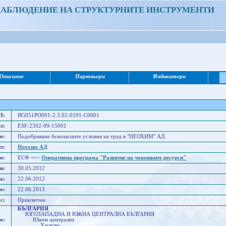
НАБЛЮДЕНИЕ НА СТРУКТУРНИТЕ ИНСТРУМЕНТИ
Описание
Партньори
Индикатори
Н:
BG051PO001-2.3.02-0191-C0001
т:
ESF-2302-09-15001
е:
Подобряване безопасните условия на труд в "НЕОХИМ" АД
т:
Неохим АД
е:
ЕСФ ==>
Оперативна програма "Развитие на човешките ресурси"
н:
30.05.2012
а:
22.06.2012
е:
22.06.2013
с:
Приключен
БЪЛГАРИЯ
ЮГОЗАПАДНА И ЮЖНА ЦЕНТРАЛНА БЪЛГАРИЯ
е:
Южен централен
Хасково