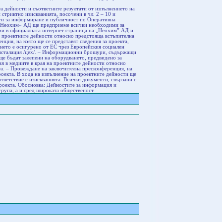
 дейности и съответните резултати от изпълнението на
стриктно изискванията, посочени в чл. 2 – 10 и
сти за информиране и публичност по Оперативна
, «Неохим» АД ще предприеме всички необходими за
ии в официалната интернет страница на „Неохим” АД и
а проектните дейности относно предстояща встъпителна
ция, на която ще се представят сведения за проекта,
ането е осигурено от ЕС чрез Европейския социален
инсталация /цех/. – Информационни брошури, съдържащи
ще бъдат залепени на оборудването, предвидено за
ия в медиите в края на проектните дейности относно
та. – Провеждане на заключителна пресконференция, на
роекта. В хода на изпълнение на проектните дейности ще
тветствие с изискванията. Всички документи, свързани с
проекта. Обосновка: Дейностите за информация и
групa, а и сред широката общественост.