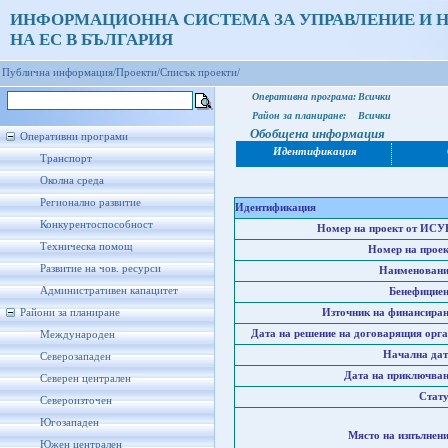
ИНФОРМАЦИОННА СИСТЕМА ЗА УПРАВЛЕНИЕ И 
НА ЕС В БЪЛГАРИЯ
Публична информация/
Проекти/
Списък проекти/
Оперативна програма:
Всички
Район за планиране:
Всички
Обобщена информация
Оперативни програми
Идентификация
Транспорт
Околна среда
Регионално развитие
Идентификация
Конкурентоспособност
Номер на проект от ИСУ
Техническа помощ
Номер на проек
Развитие на чов. ресурси
Наименовани
Административен капацитет
Бенефициен
Райони за планиране
Източник на финансиран
Дата на решение на договарящия орга
Международен
Начална дат
Северозападен
Дата на приключван
Северен централен
Стату
Североизточен
Югозападен
Място на изпълнени
Южен централен