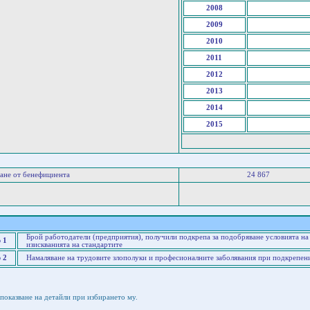
2008
2009
2010
2011
2012
2013
2014
2015
ане от бенефициента
24 867
Брой работодатели (предприятия), получили подкрепа за подобряване условията на 
 1
изискванията на стандартите
 2
Намаляване на трудовите злополуки и професионалните заболявания при подкрепен
показване на детайли при избирането му.