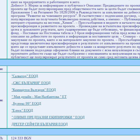
екип на предприятието и работниците в него.
Дейност 5: Мерки за информиране и публичност Описание: Предвидените по проекта
проекта ще бъдат популяризирани пред обществеността като за целта бъдат спазвани 
Приложение 1 на Регламент No 1828/2006 и Ръководството за изпълнение на дейно
програма “Развитие на човешките ресурси”. В съответствие с подписания договор
популяризиране на получената безвъзмездна помощ действия, а именно: – Публикац
интернет-страницата на вестник „Химик”. – Прессъобщения в медиите в началото н
пресконференция и развитието на проекта. - Провеждане на встъпителна пресконферен
целта и заложените резултати, като същевременно ще бъде отбелязано, че финансир
фонд. - Поставане на Постоянна табела и 3 броя информационни табла пред всяка 
описание на дейностите по проекта и информация за поставените цели. – Стикери – 
закупуване по проекта, както и на материалите закупени по проекта. – Прессъобщен
предстояща заключителна пресконференция и резултатите от изпълнението на проек
която ще се представят изпълнените дейности и какви са конкретните резултати по п
бъдат ползвани подходящо оформени бланки на документи с ясна визуализация в съо
проектните дейности също ще бъдат съобразени с изискванията за визуализация на 
публичност ще популяризират резултатите от проекта не само сред неговaтa целевa 
и:
"Салватор" ЕООД
„СЖС БЪЛГАРИЯ” ЕООД
"Каммартон България" ЕООД
" Мая дизайн - Мая Налбантова " ЕТ
и:
„Бултекс 99” ЕООД
"Елтех" ЕООД
" ОЛИМП ПРЕДПАЗНИ ЕКИПИРОВКИ " ЕООД
ДРЕГЕР СЕЙФТИ БЪЛГАРИЯ ЕООД
П:
124 333 BGN