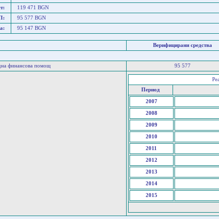
т:
119 471 BGN
П:
95 577 BGN
а:
95 147 BGN
Верифицирани средства
дна финансова помощ
95 577
Ре
Период
2007
2008
2009
2010
2011
2012
2013
2014
2015