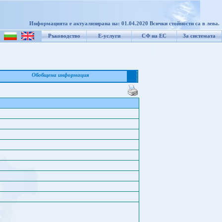
Информацията е актуализирана на: 01.04.2020 Всички стойности са в лева.
Ръководство
Е-услуги
СФ на ЕС
За системата
Обобщена информация