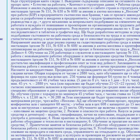
бъде структуриран както следва: I. Въведение съдържащо описание на сегашното съ
процес като: • Естество на работата; • Контекст и структурни данни; • Работна среда;
Изложение и анализ съдържащ описание на силните и слабите страни в структурата 
инсталации /цехове № 151, № 630 и № 608/ за амоняк и азотна киселина в „Неохим” 
при работа (БЗР) в предприятието съотнесено към бранша; • как се прилага законода
риска са разработени и внедрени в предприятието; • трудов травматизъм; • системи з
ръководства и др.; • други механизми за непрекъснато подобряване на елементите на
работата и нуждата от повишаване и проектиране на организацията на трудовата де
на трудовата дейност в предприятието. Резултатите от извършения анализ по т. II щ
последователност в табличен и графичен вид. Ще бъде разработена методика за упр
подобряване състоянието на работната среда и безопасността на труда и за оптими
и:
статистически метод и качествен анализ като ще се използват подходящите средства 
Направеният анализ ще даде реална оценка на съществуващата работна среда и влиян
инсталации /цехове № 151, № 630 и № 608/ за амоняк и азотна киселина и идентифици
оптимизиране на работната среда, трудовия процес и безопасността на труд в „Нео
Дейност 4: Обучение на 256 работници и служители в инсталациите /цехове № 151, 
работа с нововъведените работно оборудване и лични предпазни средства Описание
инсталациите /цехове № 151, № 630 и № 608/ за амоняк и азотна киселина в „Неох
достатъчно квалификация и професионален опит за този вид дейност. Заплащането н
безопасна работа с нововъведените работно оборудване и лични предпазни средства 
Насоките за кандидатстване. Предвидено е за провеждането на обучението да бъдат 
следния начин: Общия хорариум от часове е 2880 часа, като обучаваните ще се обуча
формира по една група във всеки цех. 256 човека ще формират 64 групи по 4 човека,
продължителност от 46 учебни часа всяка. (5 дни по 8 уч. часа и 1 ден – 6 уч. час
мин. 45 уч. ч. – 2880 уч. часа (или паралелно ще бъдат обучени 21+21+22 групи).
съгласно изискванията заложени в проектното предложение (за средно ниво на възна
специално образование и две години практически опит или релевантно висше образо
бр. обучени групи с хорариум по минимум 45 учебни часа, с часова ставка по 12,60
2880уч.ч. х 12,60 лв./ч. = 36 288 лв.Тези изисквания ще бъдат трансонирани в техн
материалния ресурс, чрез който «Неохим» АД ще обезпечи учебния процес, предприя
конферентна зала с капацитет 60 места; - учебна зала в цех 608 с капацитет до 15 мест
зала за инструктаж с капацитет до 25 места. Обучението ще включва следните теми: 
– използване на защитни средства; 2. Рискове и опасности при работа. Казуси за ре
средства и детектори) – видове, спецификации, начин на използване, поддържане и 
употреба и депониране; 4. Нови практики за безопасна работа и използване на защит
работно оборудване и технологии в инсталациите; 6. Обучение за прилагане на инс
средства; 7. Практически занятия за безопасна работа с работно оборудване и техно
безопасна работа с новозакупените защитни средства; 9. Устойчивото производство 
опазване на природата и околната среда, управлението на отпадъците и др. Обосно
на мотивацията за безопасен труд и културата за превенция на рисковете на работно
цехове № 151, № 630 и № 608/ за амоняк и азотна киселина. По този начин ще се з