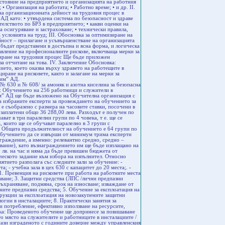
стояние на предприятието и организацията на работния
 • Организация на работата; • Работно време; • и др. II.
на организационната дейност на трудовия процес в
АД като: • утвърдена система по безопасност и здраве
телството по БРЗ в предприятието; • какви оценки на
а осигуряване и застраховане; • технически правила,
 условията на труд; III. Обосновка за оптимизиране на
йност – прилагане и усъвършенстване на организацията
е бъдат представени в достъпна и ясна форма, и логическа
авление на професионалните рискове, включваща мерки за
зиране на трудовия процес Ще бъде приложен
за отчитане на това. IV. Заключение Обосновка:
ието, което оказва върху здравето на работещите в
ране на рисковете, както и залагане на мерки за
хим” АД.
№ 630 и № 608/ за амоняк и азотна киселина за безопасна
: Обучението на 256 работници и служители в
им” АД ще бъде възложено на Обучителна организация с
а избраните експерти за провеждането на обучението за
е съобразено с размера на часовите ставки, посочени в
заплатени общо 36 288,00 лева. Разходът е получен по
ват в три паралелни групи по 4 човека, т е. ще се
 които ще се обучават паралелно в 3 групи с
а). Общата продължителност на обучението е 64 групи по
 Обучението да се извърши от минимум трима експерти
граждение, а именно: релевантно средно, средно –
вание), като възнаграждението им ще бъде изплащано на
 лв. на час и няма да бъде превишен бюджета от
ическото задание към избора на изпълнител. Относно
тието разполага със следните зали за обучение: -
а; - учебна зала в цех 630 с капацитет до 20 места;. -
1. Превенция на рисковете при работа на работните места
шаване; 3. Защитни средства (ЛПС /лични предпазни
съхраняване, подмяна, срок на износване; изваждане от
ните предпазни средства; 5. Обучение за експлоатация на
трукции за експлоатация на новозакупените защитни
логии в инсталациите; 8. Практически занятия за
и потребление, ефективно използване на ресурсите,
вка: Проведеното обучение ще допринесе за повишаване
то място на служителите и работниците в инсталациите /
апази изграденото с годините доверие между управленския