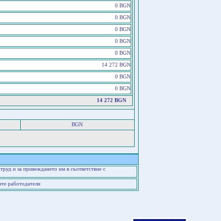
0 BGN
0 BGN
0 BGN
0 BGN
0 BGN
14 272 BGN
0 BGN
0 BGN
14 272 BGN
BGN
труд и за привеждането им в съответствие с
ите работодатели