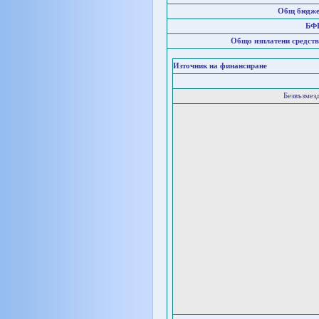
Общ бюдже
БФ
Общо изплатени средств
Източник на финансиране
Безвъзмез