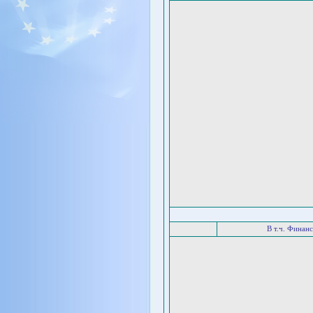
В т.ч. Финан