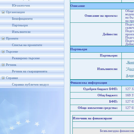
Со
Югоизточен
Описание
Общат
Организации
водещ
Описание на проекта:
на бъ
Бенефициенти
на пр
Подго
Партньори
сключ
Подго
Изпълнители
Дейности:
произ
Подго
Проекти
Подго
Дейно
Списък на проектите
Партньори
Търсене
Партньори:
Разширено търсене
„Кон
Речник
Изпълнители:
"Дос
Речник на съкращенията
Адек
Справки
Финансова информация
Справки публичен модул
Одобрен бюджет БФП:
127 
Общ бюджет:
169 
БФП:
127 
Общо изплатени средства:
127 
Източник на финансиране
Безвъзмездна финансо