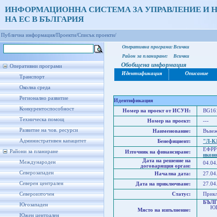
ИНФОРМАЦИОННА СИСТЕМА ЗА УПРАВЛЕНИЕ И 
НА ЕС В БЪЛГАРИЯ
Публична информация/
Проекти/
Списък проекти/
Оперативна програма:
Всички
Район за планиране:
Всички
Обобщена информация
Оперативни програми
Идентификация
Описание
Транспорт
Околна среда
Регионално развитие
Идентификация
Конкурентоспособност
Номер на проект от ИСУН:
BG161
Техническа помощ
Номер на проект:
---
Развитие на чов. ресурси
Наименование:
Въвеж
Административен капацитет
Бенефициент:
"Л-К
ЕФРР
Райони за планиране
Източник на финансиране:
икон
Дата на решение на
Международен
04.04
договарящия орган:
Северозападен
Начална дата:
27.04
Северен централен
Дата на приключване:
27.04
Североизточен
Статус:
Прик
БЪЛ
Югозападен
ЮГО
Място на изпълнение:
Юго
Южен централен