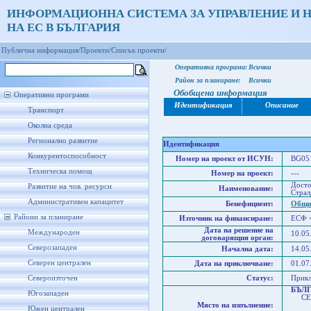
ИНФОРМАЦИОННА СИСТЕМА ЗА УПРАВЛЕНИЕ И 
НА ЕС В БЪЛГАРИЯ
Публична информация/
Проекти/
Списък проекти/
Оперативна програма:
Всички
Район за планиране:
Всички
Обобщена информация
Оперативни програми
Идентификация
Описание
Транспорт
Околна среда
Регионално развитие
Идентификация
Конкурентоспособност
Номер на проект от ИСУН:
BG051
Техническа помощ
Номер на проект:
---
Досто
Развитие на чов. ресурси
Наименование:
Стра
Административен капацитет
Бенефициент:
Общи
Райони за планиране
Източник на финансиране:
ЕСФ 
Дата на решение на
Международен
10.05
договарящия орган:
Северозападен
Начална дата:
14.05
Северен централен
Дата на приключване:
01.07
Североизточен
Статус:
Прик
БЪЛ
Югозападен
СЕВ
Място на изпълнение:
Юго
Южен централен