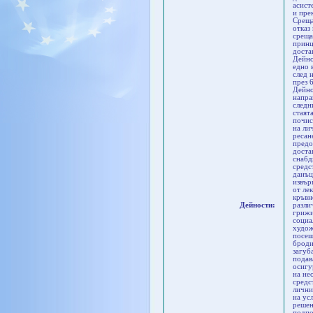
асист
и пре
Среща
отказ
среща
принц
доста
Дейно
eдно 
след 
през 
Дейно
напра
следн
стаят
почис
на ли
ресан
предо
доста
снабд
средс
данъц
извър
от ле
кръвн
Дейности:
разли
грижи
социа
худож
посещ
броди
загуб
подав
осигу
на не
средс
лични
на ус
решен
подпо