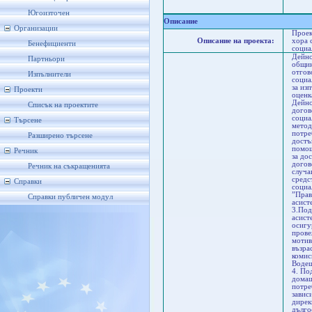
Я
Ст
Югоизточен
Описание
Организации
Проек
Описание на проекта:
хора 
Бенефициенти
социа
Дейно
Партньори
общин
отгов
Изпълнители
социа
за из
Проекти
оценк
Дейно
Списък на проектите
догов
социа
Търсене
метод
потре
Разширено търсене
достъ
помощ
Речник
за до
догов
Речник на съкращенията
случа
средс
Справки
социа
”Прав
Справки публичен модул
асист
3.Под
асист
осигу
прове
мотив
възра
комис
Водещ
4. По
домаш
потре
завис
дирек
дълго