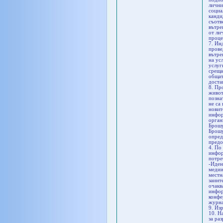
лични
социа
канди
съотв
вътре
от ли
проце
7. Ин
прове
вътре
на ус
услуг
среща
общат
доста
8. Пр
живот
позна
не са
новит
инфор
орган
Брошу
Брошу
опред
предо
4. По
инфор
потре
-Иден
медии
местн
заинт
очакв
инфор
конфе
журна
9. Из
10. Н
за ра