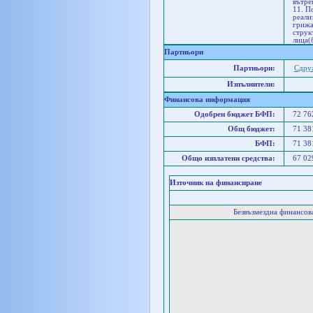
вътре
11. П
реали
грижа
струк
лица(
Партньори
Партньори:
Сдруж
Изпълнители:
Финансова информация
Одобрен бюджет БФП:
72 7
Общ бюджет:
71 3
БФП:
71 3
Общо изплатени средства:
67 0
Източник на финансиране
Безвъзмездна финансо