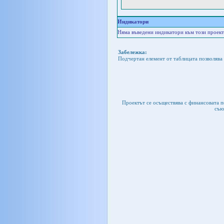
Индикатори
Няма въведени индикатори към този проект
Забележка:
Подчертан елемент от таблицата позволява 
Проектът се осъществява с финансовата 
съю