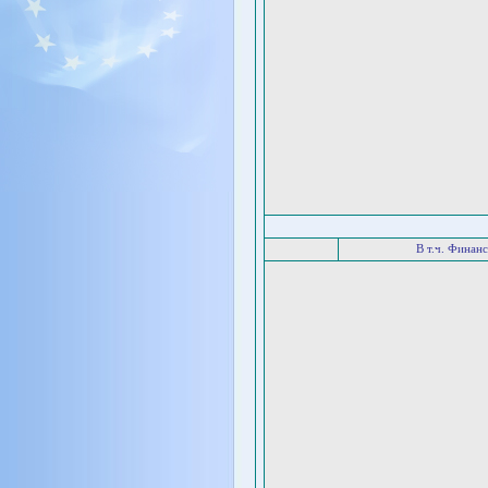
В т.ч. Финан