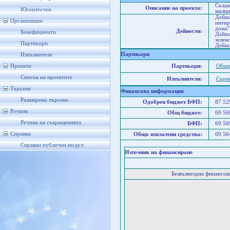
Създа
Описание на проекта:
Югоизточен
малци
Дейно
Организации
интер
дома"
Дейности:
Бенефициенти
Дейно
зелен
Партньори
Дейно
Партньори
Изпълнители
Проекти
Партньори:
Общи
Списък на проектите
Изпълнители:
Сърн
Търсене
Финансова информация
Разширено търсене
Одобрен бюджет БФП:
87 5
Речник
Общ бюджет:
69 5
Речник на съкращенията
БФП:
69 5
Справки
Общо изплатени средства:
69 5
Справки публичен модул
Източник на финансиране
Безвъзмездна финансо