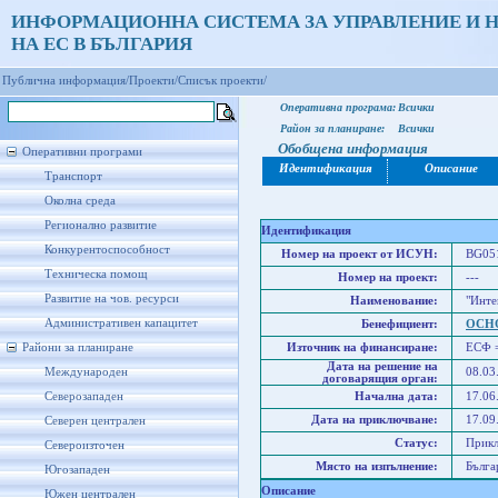
ИНФОРМАЦИОННА СИСТЕМА ЗА УПРАВЛЕНИЕ И 
НА ЕС В БЪЛГАРИЯ
Публична информация/
Проекти/
Списък проекти/
Оперативна програма:
Всички
Район за планиране:
Всички
Обобщена информация
Оперативни програми
Идентификация
Описание
Транспорт
Околна среда
Регионално развитие
Идентификация
Конкурентоспособност
Номер на проект от ИСУН:
BG051
Техническа помощ
Номер на проект:
---
Развитие на чов. ресурси
Наименование:
"Инте
Административен капацитет
Бенефициент:
ОСН
Райони за планиране
Източник на финансиране:
ЕСФ 
Дата на решение на
Международен
08.03
договарящия орган:
Северозападен
Начална дата:
17.06
Дата на приключване:
17.09
Северен централен
Статус:
Прик
Североизточен
Място на изпълнение:
Бълга
Югозападен
Описание
Южен централен