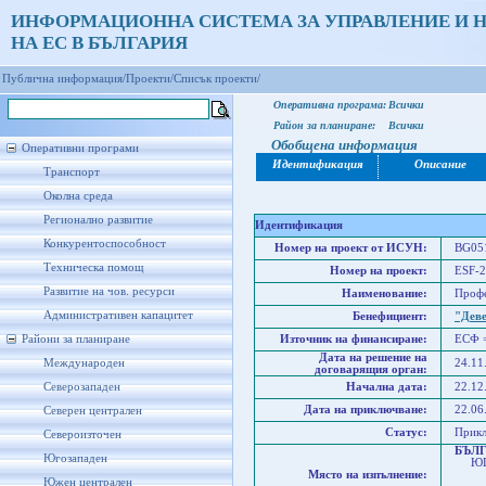
ИНФОРМАЦИОННА СИСТЕМА ЗА УПРАВЛЕНИЕ И 
НА ЕС В БЪЛГАРИЯ
Публична информация/
Проекти/
Списък проекти/
Оперативна програма:
Всички
Район за планиране:
Всички
Обобщена информация
Оперативни програми
Идентификация
Описание
Транспорт
Околна среда
Регионално развитие
Идентификация
Конкурентоспособност
Номер на проект от ИСУН:
BG051
Техническа помощ
Номер на проект:
ESF-2
Развитие на чов. ресурси
Наименование:
Профе
Административен капацитет
Бенефициент:
"Дев
Райони за планиране
Източник на финансиране:
ЕСФ 
Дата на решение на
Международен
24.11
договарящия орган:
Северозападен
Начална дата:
22.12
Дата на приключване:
22.06
Северен централен
Статус:
Прик
Североизточен
БЪЛ
Югозападен
ЮГО
Място на изпълнение:
Юго
Южен централен