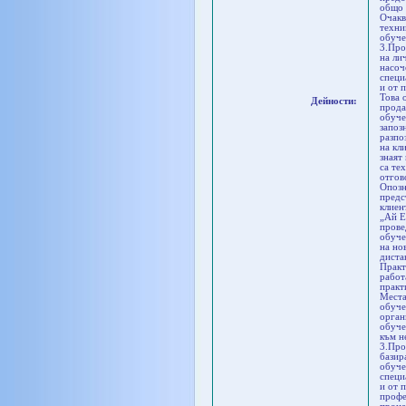
общо 
Очакв
техни
обуче
3.Про
на ли
насоч
специ
и от 
Това 
Дейности:
прода
обуче
запоз
разпо
на кл
знаят
са те
отгов
Опозн
предс
клиен
„Ай Е
прове
обуче
на но
диста
Практ
работ
практ
Места
обуче
орган
обуче
към н
3.Про
базир
обуче
специ
и от 
профе