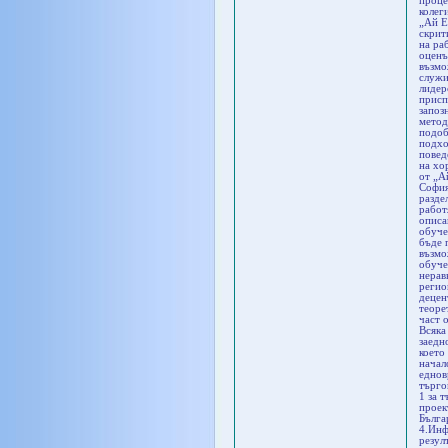
проце
колег
„Ай Е
скрит
на ра
оценъ
възмо
служи
лидер
присп
запоз
метод
подоб
подхо
повед
на хо
от „А
София
разде
работ
описа
обуче
бъде 
възмо
обуче
нерав
регио
децен
теоре
част 
Всяка
заедн
което
начал
еднов
търго
1 за 
проек
Бълга
4.Инф
резул