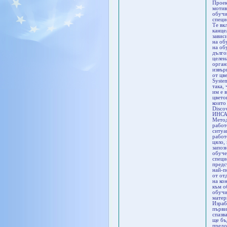
Проек
мотив
обучи
специ
Те вк
канце
завис
на об
на об
дълго
целен
орган
извър
от цв
Syste
така,
им е 
цвето
които
Disco
ИНСАЙ
Метод
работ
ситуа
работ
цяло,
запоз
обуче
специ
предс
най-п
от от
на ко
към о
обучи
матер
Израб
първи
спазв
ще бъ
предо