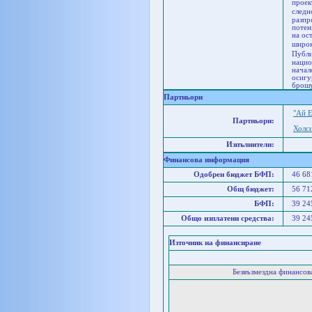
проек
следн
разпр
потен
на ос
широк
Публи
нацио
начал
осигу
брошу
Партньори
"Ай 
Партньори:
Холс
Изпълнители:
Финансова информация
Одобрен бюджет БФП:
46 6
Общ бюджет:
56 7
БФП:
39 2
Общо изплатени средства:
39 2
Източник на финансиране
Безвъзмездна финансо