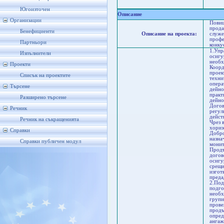
Со
Ст
Югоизточен
Описание
Организации
Повиш
прода
Бенефициенти
Описание на проекта:
служе
профе
Партньори
конку
1.Упр
Изпълнители
осигу
необх
Проекти
Коорд
проек
Списък на проектите
техни
опера
Търсене
дейно
практ
Разширено търсене
дейно
Догов
Речник
регул
дейст
Речник на съкращенията
Чрез 
хориз
Справки
Добро
назна
Справки публичен модул
монит
Продъ
догов
осигу
срещи
изгот
преда
2.Под
подго
необх
групи
прове
продъ
опред
ангаж