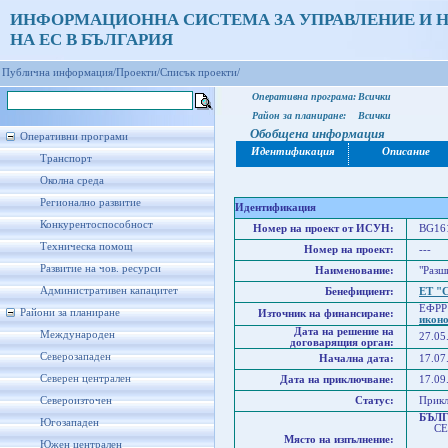
ИНФОРМАЦИОННА СИСТЕМА ЗА УПРАВЛЕНИЕ И 
НА ЕС В БЪЛГАРИЯ
Публична информация/
Проекти/
Списък проекти/
Оперативна програма:
Всички
Район за планиране:
Всички
Обобщена информация
Оперативни програми
Идентификация
Описание
Транспорт
Околна среда
Регионално развитие
Идентификация
Конкурентоспособност
Номер на проект от ИСУН:
BG161
Техническа помощ
Номер на проект:
---
Развитие на чов. ресурси
Наименование:
"Разш
Административен капацитет
Бенефициент:
ЕТ "
ЕФРР
Райони за планиране
Източник на финансиране:
икон
Дата на решение на
Международен
27.05
договарящия орган:
Северозападен
Начална дата:
17.07
Северен централен
Дата на приключване:
17.09
Североизточен
Статус:
Прик
БЪЛ
Югозападен
СЕВ
Място на изпълнение:
Сев
Южен централен