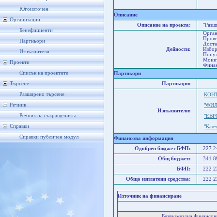
Л
А
Югоизточен
Описание
Организации
Описание на проекта:
"Разш
Бенефициенти
Орган
Прове
Партньори
Доста
Дейности:
Избор
Изпълнители
Попул
Монит
Проекти
Финан
Списък на проектите
Партньори
Търсене
Партньори:
Разширено търсене
КОН
Речник
"ФИЛ
Изпълнители:
Речник на съкращенията
"ЕВР
Справки
"Кал
Справки публичен модул
Финансова информация
Одобрен бюджет БФП:
227 
Общ бюджет:
341 
БФП:
222 
Общо изплатени средства:
222 
Източник на финансиране
Безвъзмездна финансо