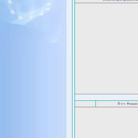
В т.ч. Финан