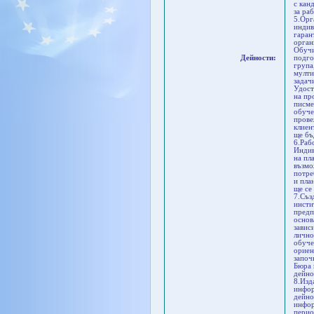
с кан
за ра
5.Орг
индив
гаран
орган
Обучи
Дейности:
подго
група
мулти
задач
Удост
на пр
писме
обуче
прове
клиен
ще бъ
6.Раб
Индив
на пл
възмо
потре
и пла
ще се
7.Съз
инсти
предп
основ
завис
лично
обуче
ориен
започ
Бюра 
дейно
8.Изд
инфор
дейно
инфор
перио