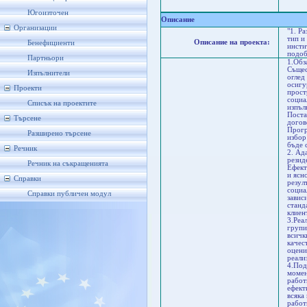
Сл
Но
Югоизточен
Описание
Организации
"1. Р
тип и
Описание на проекта:
Бенефициенти
инсти
подоб
Партньори
1.Обз
Същес
Изпълнители
оглед
осигу
Проекти
прост
социа
Списък на проектите
изпъл
Поста
Търсене
догов
Прогр
Разширено търсене
избор
бъде 
Речник
2. Ад
резид
Речник на съкращенията
Ефект
и ясн
Справки
резул
социа
Справки публичен модул
завис
станд
клиен
3.Реа
групи
всичк
качес
оцени
реали
4.Под
момен
работ
ефект
всяка
работ