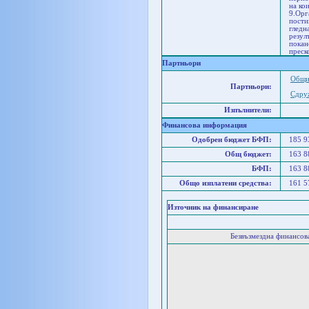
на ко
9.Орг
пости
гледн
резул
покан
преск
Партньори
Общи
Партньори:
Сдруж
Изпълнители:
Финансова информация
Одобрен бюджет БФП:
185 
Общ бюджет:
163 
БФП:
163 
Общо изплатени средства:
161 
Източник на финансиране
Безвъзмездна финансо