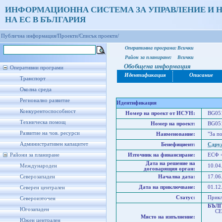
ИНФОРМАЦИОННА СИСТЕМА ЗА УПРАВЛЕНИЕ И 
НА ЕС В БЪЛГАРИЯ
Публична информация/
Проекти/
Списък проекти/
Оперативна програма:
Всички
Район за планиране:
Всички
Обобщена информация
Оперативни програми
Идентификация
Описание
Транспорт
Околна среда
Регионално развитие
Идентификация
Конкурентоспособност
Номер на проект от ИСУН:
BG051
Техническа помощ
Номер на проект:
BG051
Развитие на чов. ресурси
Наименование:
"За п
Административен капацитет
Бенефициент:
Сдруж
Райони за планиране
Източник на финансиране:
ЕСФ 
Дата на решение на
Международен
10.04
договарящия орган:
Северозападен
Начална дата:
17.06
Дата на приключване:
01.12
Северен централен
Статус:
Прик
Североизточен
БЪЛ
Югозападен
СЕВ
Място на изпълнение:
Юго
Южен централен