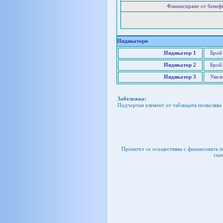
Финансиране от бенеф
Индикатори
Индикатор 1
Брой
Индикатор 2
Брой
Индикатор 3
Увел
Забележка:
Подчертан елемент от таблицата позволява 
Проектът се осъществява с финансовата 
съю