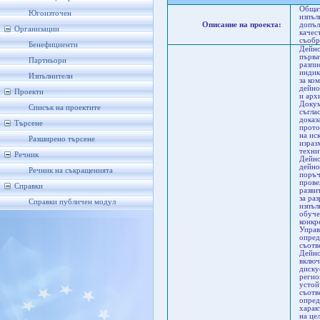
Общат
Югоизточен
изпъл
Описание на проекта:
допъл
Организации
качес
съобр
Бенефициенти
Дейно
първа
Партньори
разпи
индик
Изпълнители
за ко
дейно
Проекти
и арх
Докум
Списък на проектите
съгла
доказ
Търсене
прото
на ис
Разширено търсене
израз
техни
Речник
Дейно
дейно
Речник на съкращенията
поръч
прове
Справки
разви
за ра
Справки публичен модул
изпъл
обуче
конкр
Управ
опред
съотв
Дейно
включ
диску
регио
устой
съотв
опред
харак
на це