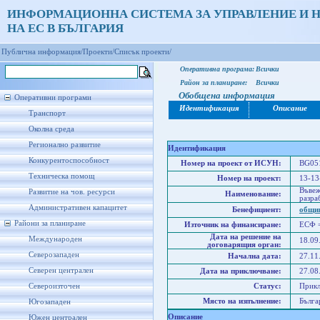
ИНФОРМАЦИОННА СИСТЕМА ЗА УПРАВЛЕНИЕ И 
НА ЕС В БЪЛГАРИЯ
Публична информация/
Проекти/
Списък проекти/
Оперативна програма:
Всички
Район за планиране:
Всички
Обобщена информация
Оперативни програми
Идентификация
Описание
Транспорт
Околна среда
Регионално развитие
Идентификация
Конкурентоспособност
Номер на проект от ИСУН:
BG051
Техническа помощ
Номер на проект:
13-13
Въвеж
Развитие на чов. ресурси
Наименование:
разра
Административен капацитет
Бенефициент:
общи
Райони за планиране
Източник на финансиране:
ЕСФ 
Дата на решение на
Международен
18.09
договарящия орган:
Северозападен
Начална дата:
27.11
Северен централен
Дата на приключване:
27.08
Североизточен
Статус:
Прик
Място на изпълнение:
Бълга
Югозападен
Описание
Южен централен