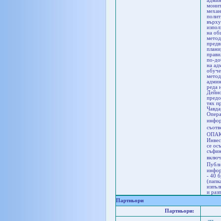
админ
монит
механ
полит
върху
изпол
на об
метод
предв
плани
прави
по-до
на ад
обуче
метод
админ
реда 
Дейно
предо
тях п
Чавда
Опера
инфор
съотв
ОПАК 
Инвес
се ос
съфин
включ
Публи
инфор
- 40 
(папк
изпъл
и раз
Партньори
Партньори: