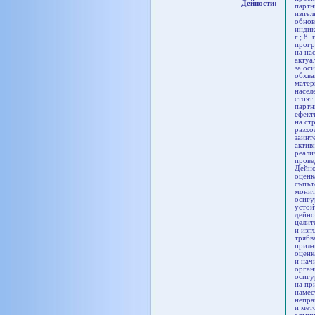
Дейности:
партн
изпъл
обнов
индик
г.; 8
прогр
на на
актуа
за ос
обхва
матер
насел
стоят
партн
ефект
на ст
разхо
заинт
актив
реали
прове
Дейно
оценк
съпът
монит
осигу
устой
дейно
целит
и изп
трябв
прила
оценк
и нач
орган
осигу
на пр
намес
непра
и мет