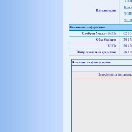
"Про
Консу
Изпълнители:
"НИР
"ИСИ
Финансова информация
Одобрен бюджет БФП:
62 0
Общ бюджет:
56 1
БФП:
56 1
Общо изплатени средства:
56 1
Източник на финансиране
Безвъзмездна финансо