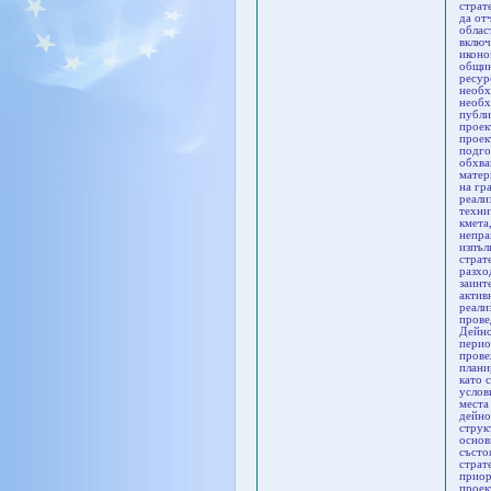
страт
да от
облас
включ
иконо
общин
ресур
необх
необх
публи
проек
проек
подго
обхва
матер
на гр
реали
техни
кмета
непра
изпъл
страт
разхо
заинт
актив
реали
прове
Дейно
перио
прове
плани
като 
услов
места
дейно
струк
основ
състо
страт
приор
проек