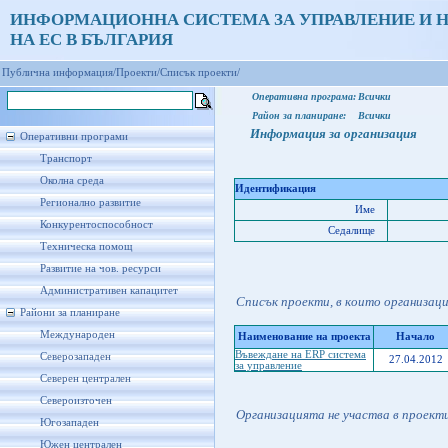
ИНФОРМАЦИОННА СИСТЕМА ЗА УПРАВЛЕНИЕ И 
НА ЕС В БЪЛГАРИЯ
Публична информация/
Проекти/
Списък проекти/
Оперативна програма:
Всички
Район за планиране:
Всички
Информация за организация
Оперативни програми
Транспорт
Околна среда
Идентификация
Регионално развитие
Име
Конкурентоспособност
Седалище
Техническа помощ
Развитие на чов. ресурси
Административен капацитет
Списък проекти, в които организац
Райони за планиране
Международен
Наименование на проекта
Начало
Въвеждане на ERP система
Северозападен
27.04.2012
за управление
Северен централен
Североизточен
Организацията не участва в проект
Югозападен
Южен централен