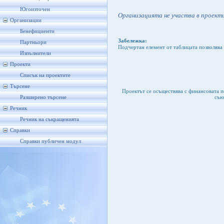
Югоизточен
Организацията не участва в проекти
Организации
Бенефициенти
Забележка:
Партньори
Подчертан елемент от таблицата позволява 
Изпълнители
Проекти
Списък на проектите
Търсене
Проектът се осъществява с финансовата 
съю
Разширено търсене
Речник
Речник на съкращенията
Справки
Справки публичен модул