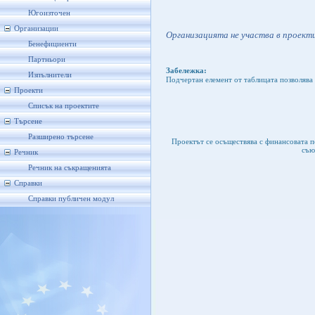
Югоизточен
Организации
Организацията не участва в проекти
Бенефициенти
Партньори
Забележка:
Изпълнители
Подчертан елемент от таблицата позволява 
Проекти
Списък на проектите
Търсене
Разширено търсене
Проектът се осъществява с финансовата 
съю
Речник
Речник на съкращенията
Справки
Справки публичен модул