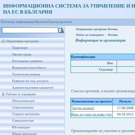
ИНФОРМАЦИОННА СИСТЕМА ЗА УПРАВЛЕНИЕ И 
НА ЕС В БЪЛГАРИЯ
Публична информация/
Проекти/
Списък проекти/
Оперативна програма:
Всички
Район за планиране:
Всички
Информация за организация
Оперативни програми
Транспорт
Околна среда
Идентификация
Регионално развитие
Име
Конкурентоспособност
Седалище
Техническа помощ
Развитие на чов. ресурси
Административен капацитет
Списък проекти, в които организац
Райони за планиране
Международен
Наименование на проекта
Начало
Северозападен
"Заедно можем"
17.06.2008
Северен централен
Шанс за успех на всяко дете
04.10.2012
Североизточен
Югозападен
Организацията не участва в проект
Южен централен