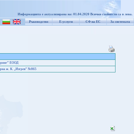
Информацията е актуализирана на: 01.04.2020 Всички стойности са в лева.
Ръководство
Е-услуги
СФ на ЕС
За системата
еринг” ЕООД
рна ж. К. „Изгрев” №865