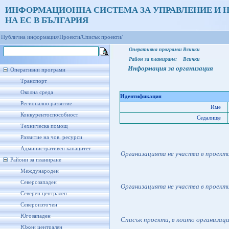
ИНФОРМАЦИОННА СИСТЕМА ЗА УПРАВЛЕНИЕ И 
НА ЕС В БЪЛГАРИЯ
Публична информация/
Проекти/
Списък проекти/
Оперативна програма:
Всички
Район за планиране:
Всички
Информация за организация
Оперативни програми
Транспорт
Околна среда
Идентификация
Регионално развитие
Име
Конкурентоспособност
Седалище
Техническа помощ
Развитие на чов. ресурси
Административен капацитет
Организацията не участва в проект
Райони за планиране
Международен
Северозападен
Организацията не участва в проект
Северен централен
Североизточен
Югозападен
Списък проекти, в които организац
Южен централен