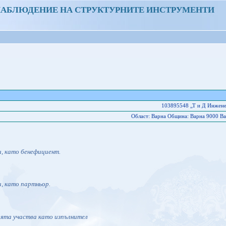
НАБЛЮДЕНИЕ НА СТРУКТУРНИТЕ ИНСТРУМЕНТИ
103895548 „Т и Д Инжен
Област: Варна Oбщина: Варна 9000 Ва
и, като бенефициент.
и, като партньор.
ията участва като изпълнител