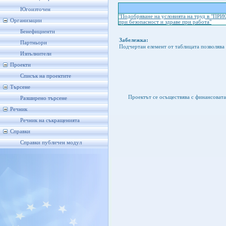
Югоизточен
"Подобряване на условията на труд в "ПР
Организации
при безопасност и здраве при работа"
Бенефициенти
Забележка:
Партньори
Подчертан елемент от таблицата позволява 
Изпълнители
Проекти
Списък на проектите
Търсене
Проектът се осъществява с финансоват
Разширено търсене
Речник
Речник на съкращенията
Справки
Справки публичен модул