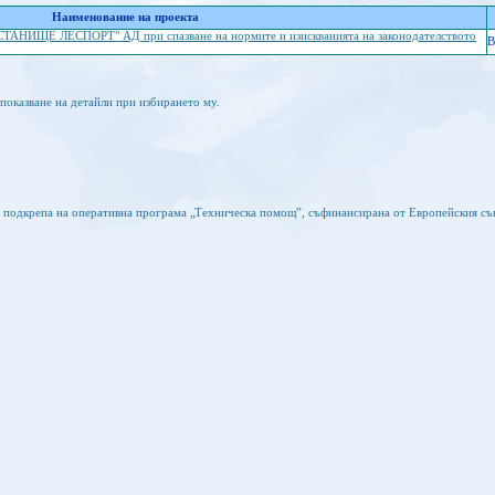
Наименование на проекта
ИСТАНИЩЕ ЛЕСПОРТ" АД при спазване на нормите и изискванията на законодателството
B
показване на детайли при избирането му.
а подкрепа на оперативна програма „Техническа помощ”, съфинансирана от Европейския съ