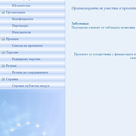
Югоизточен
Организацията не участва в проекти
Организации
Бенефициенти
Забележка:
Партньори
Подчертан елемент от таблицата позволява 
Изпълнители
Проекти
Списък на проектите
Търсене
Проектът се осъществява с финансовата 
съю
Разширено търсене
Речник
Речник на съкращенията
Справки
Справки публичен модул