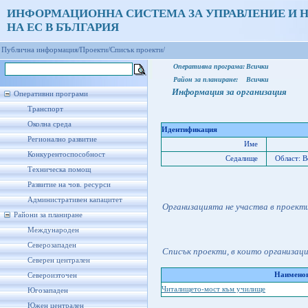
ИНФОРМАЦИОННА СИСТЕМА ЗА УПРАВЛЕНИЕ И 
НА ЕС В БЪЛГАРИЯ
Публична информация/
Проекти/
Списък проекти/
Оперативна програма:
Всички
Район за планиране:
Всички
Информация за организация
Оперативни програми
Транспорт
Околна среда
Идентификация
Регионално развитие
Име
Конкурентоспособност
Седалище
Област: В
Техническа помощ
Развитие на чов. ресурси
Административен капацитет
Организацията не участва в проект
Райони за планиране
Международен
Северозападен
Списък проекти, в които организац
Северен централен
Наименов
Североизточен
Читалището-мост към училище
Югозападен
Южен централен