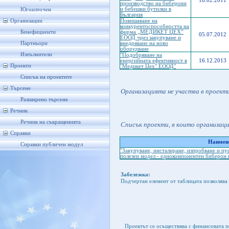
18.02.2011
производство на биберони
и бебешки бутилки в
Югоизточен
България
Организации
Повишаване на
конкурентоспособността на
Бенефициенти
фирма „МЕДИКЕТ ЦЕХ”
05.07.2012
ЕООД чрез закупуване и
Партньори
внедряване на ново
оборудване
Изпълнители
"Подобряване на
енергийната ефективност в
16.12.2013
Проекти
"Медикет Цех" ЕООД"
Списък на проектите
Търсене
Организацията не участва в проект
Разширено търсене
Речник
Речник на съкращенията
Списък проекти, в които организац
Справки
Наимено
Справки публичен модул
"Закупуване, инсталиране, изпробване и пус
полезен модел - еднокомпонентен биберон к
Забележка:
Подчертан елемент от таблицата позволява 
Проектът се осъществява с финансовата 