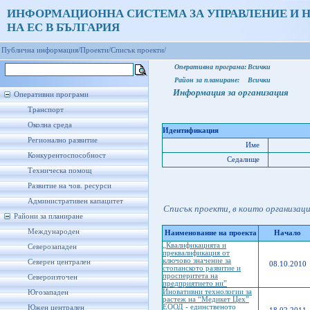
ИНФОРМАЦИОННА СИСТЕМА ЗА УПРАВЛЕНИЕ И 
НА ЕС В БЪЛГАРИЯ
Публична информация/
Проекти/
Списък проекти/
Оперативна програма:
Всички
Район за планиране:
Всички
Информация за организация
Оперативни програми
Транспорт
Околна среда
Идентификация
Регионално развитие
Име
Конкурентоспособност
Седалище
Техническа помощ
Развитие на чов. ресурси
Административен капацитет
Списък проекти, в които организац
Райони за планиране
Международен
Наименование на проекта
Начало
„Квалификацията и
Северозападен
преквалификация от
ключово значение за
Северен централен
08.10.2010
стопанското развитие и
просперитета на
Североизточен
предприятието ни”
Иновативни технологии за
Югозападен
растеж на “Медикет Цех”
ЕООД - единственото
Южен централен